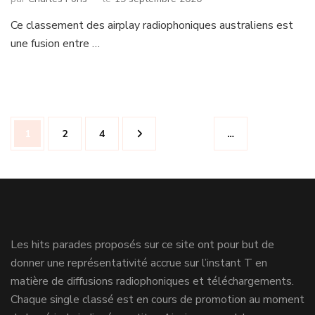
Ce classement des airplay radiophoniques australiens est
une fusion entre …
Navigation
Page
Page
Page
1
2
4
…
des
articles
Les hits parades proposés sur ce site ont pour but de
donner une représentativité accrue sur l’instant T en
matière de diffusions radiophoniques et téléchargements.
Chaque single classé est en cours de promotion au moment