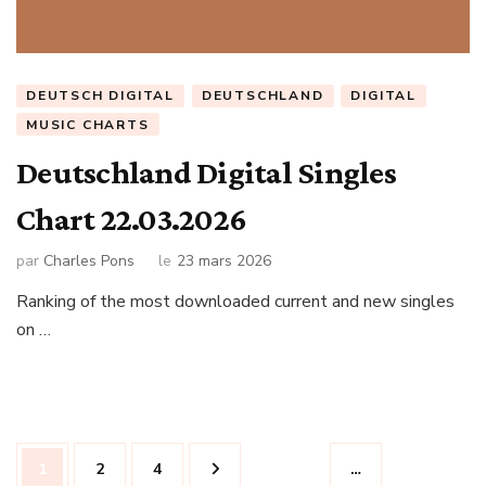
DEUTSCH DIGITAL
DEUTSCHLAND
DIGITAL
MUSIC CHARTS
Deutschland Digital Singles
Chart 22.03.2026
par
Charles Pons
le
23 mars 2026
Ranking of the most downloaded current and new singles
on …
Navigation
Page
Page
Page
1
2
4
…
des