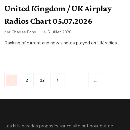
United Kingdom / UK Airplay
Radios Chart 05.07.2026
par
Charles Pons
le
5 juillet 2026
Ranking of current and new singles played on UK radios …
Navigation
Page
Page
Page
1
2
12
…
des
articles
Les hits parades proposés sur ce site ont pour but de