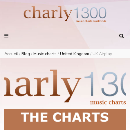
Europe Airplay Charts Radios Music Worldwide – Charly1300
European Music Charts plus USA and Australia
Accueil
/
Blog
/
Music charts
/
United Kingdom
/
UK Airplay