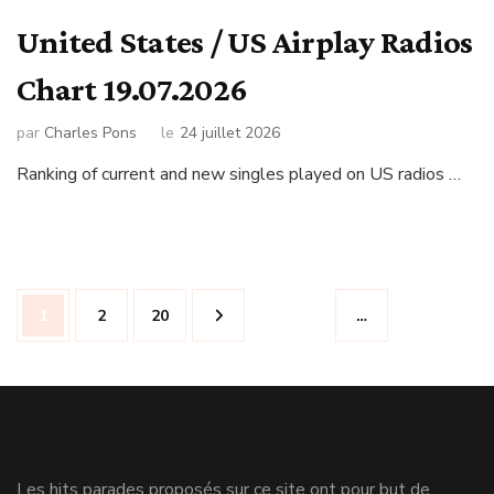
United States / US Airplay Radios
Chart 19.07.2026
par
Charles Pons
le
24 juillet 2026
Ranking of current and new singles played on US radios …
Navigation
Page
Page
Page
1
2
20
…
des
articles
Les hits parades proposés sur ce site ont pour but de