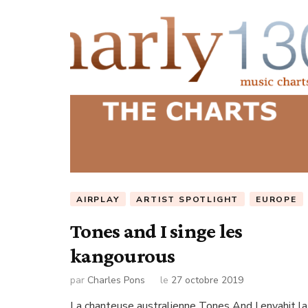
AIRPLAY
ARTIST SPOTLIGHT
EUROPE
Tones and I singe les
kangourous
par
Charles Pons
le
27 octobre 2019
La chanteuse australienne Tones And I envahit la