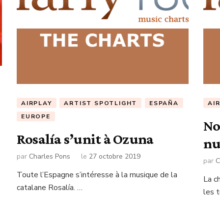
AIRPLAY
ARTIST SPOTLIGHT
ESPAÑA
AI
EUROPE
No
Rosalía s’unit à Ozuna
nu
par
Charles Pons
le
27 octobre 2019
par
C
Toute l’Espagne s’intéresse à la musique de la
La c
catalane Rosalía. …
les 