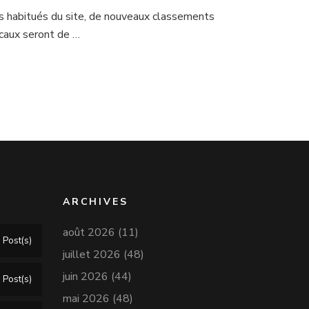
s habitués du site, de nouveaux classements
caux seront de …
ARCHIVES
août 2026
(11)
 Post(s)
juillet 2026
(48)
juin 2026
(44)
 Post(s)
mai 2026
(48)