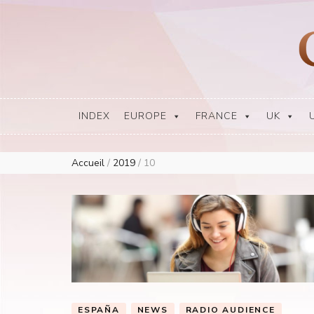
Europe Airplay Charts Radios Music Worldwide – Charly1300
European Music Charts plus USA and Australia
INDEX
EUROPE
FRANCE
UK
Accueil
/
2019
/
10
ESPAÑA
NEWS
RADIO AUDIENCE