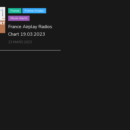
France
France Airplay
Music charts
France Airplay Radios
Chart 19.03.2023
23 MARS 2023