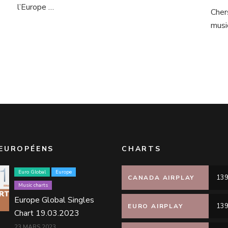
l’Europe …
Cher
musi
EUROPÉENS
CHARTS
Euro Global
Europe
139
CANADA AIRPLAY
Music charts
Europe Global Singles
139
EURO AIRPLAY
Chart 19.03.2023
23 MARS 2023