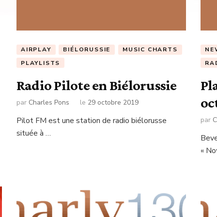
AIRPLAY
BIÉLORUSSIE
MUSIC CHARTS
NE
PLAYLISTS
RA
Radio Pilote en Biélorussie
Pl
oc
par
Charles Pons
le
29 octobre 2019
Pilot FM est une station de radio biélorusse
par
C
située à …
Beve
« No