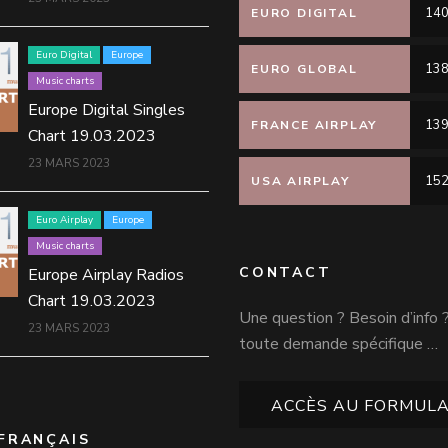
140
EURO DIGITAL
Euro Digital
Europe
138
EURO GLOBAL
Music charts
Europe Digital Singles
139
FRANCE AIRPLAY
Chart 19.03.2023
23 MARS 2023
152
USA AIRPLAY
Euro Airplay
Europe
Music charts
CONTACT
Europe Airplay Radios
Chart 19.03.2023
Une question ? Besoin d’info 
23 MARS 2023
toute demande spécifique …
ACCÈS AU FORMULA
FRANÇAIS