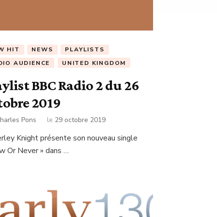
W HIT
NEWS
PLAYLISTS
DIO AUDIENCE
UNITED KINGDOM
aylist BBC Radio 2 du 26
tobre 2019
harles Pons
le
29 octobre 2019
rley Knight présente son nouveau single
w Or Never » dans …