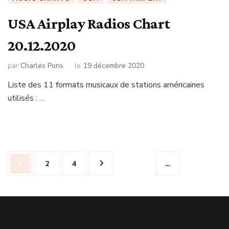
USA Airplay Radios Chart
20.12.2020
par
Charles Pons
le
19 décembre 2020
Liste des 11 formats musicaux de stations américaines
utilisés : …
Navigation
Page
Page
Page
1
2
4
…
des
articles