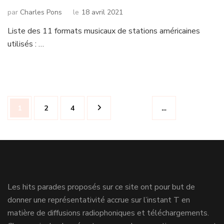
par
Charles Pons
le
18 avril 2021
Liste des 11 formats musicaux de stations américaines
utilisés : …
Navigation
Page
Page
Page
1
2
4
…
des
articles
Les hits parades proposés sur ce site ont pour but de
donner une représentativité accrue sur l’instant T en
matière de diffusions radiophoniques et téléchargements.