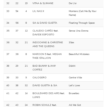
32
22
19
VITAA & SLIMANE
De L'or
33
54
4
LIL NAS X
Montero (Call Me By Your
Name)
34
56
8
SIA & DAVID GUETTA
Floating Through Space
35
37
12
CLAUDIO CAPÉO feat.
Senza Una Donna
DAVIDE ESPOSITO
36
32
21
INDOCHINE & CHRISTINE
3Sex
AND THE QUEENS
37
36
8
MAROON 5 feat. MEGAN
Beautiful Mistakes
THEE STALLION
38
29
21
BAD BUNNY & JHAY
Dákiti
CORTEZ
39
33
9
CALOGERO
Centre Ville
40
38
32
DAVID GUETTA & SIA
Let's Love
41
42
14
BOULEVARD DES AIRS feat.
Bruxelles
LUNIS
42
43
24
ROBIN SCHULZ feat.
All We Got