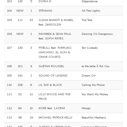
103
120
5
DORIA D
Dépendance
104
NEW
1
STRAVAIG
All The Lights
105
111
33
CLEAN BANDIT & MABEL
Tick Tock
feat. 24KGOLDN
106
NEW
1
IMANBEK & SEAN PAUL
Dancing On Dangerous
feat. SOFIA REYES
107
130
3
PITBULL feat. FARRUKO,
Ten Cuidado
IAMCHINO, EL ALFA &
OMAR COURTZ
108
101
6
GAËTAN ROUSSEL
Je Me Jette À Ton Cou
109
161
2
SOUND OF LEGEND
Dream On
110
108
8
LIL TJAY & 6LACK
Calling My Phone
111
92
12
LILLY WOOD AND THE
You Want My Money
PRICK
112
84
10
KORE feat. LACRIM
Mango
113
98
16
MICHAEL PATRICK KELLY
Beautiful Madness