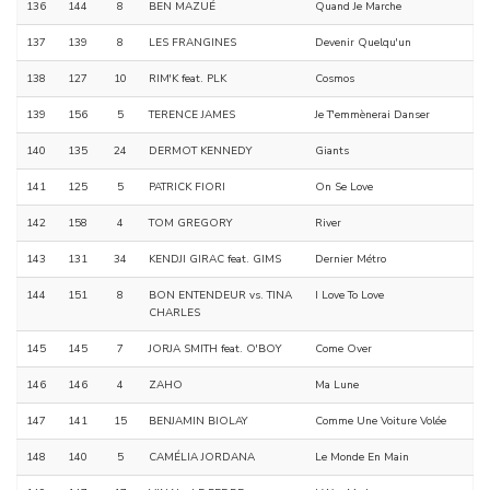
136
144
8
BEN MAZUÉ
Quand Je Marche
137
139
8
LES FRANGINES
Devenir Quelqu'un
138
127
10
RIM'K feat. PLK
Cosmos
139
156
5
TERENCE JAMES
Je T'emmènerai Danser
140
135
24
DERMOT KENNEDY
Giants
141
125
5
PATRICK FIORI
On Se Love
142
158
4
TOM GREGORY
River
143
131
34
KENDJI GIRAC feat. GIMS
Dernier Métro
144
151
8
BON ENTENDEUR vs. TINA
I Love To Love
CHARLES
145
145
7
JORJA SMITH feat. O'BOY
Come Over
146
146
4
ZAHO
Ma Lune
147
141
15
BENJAMIN BIOLAY
Comme Une Voiture Volée
148
140
5
CAMÉLIA JORDANA
Le Monde En Main