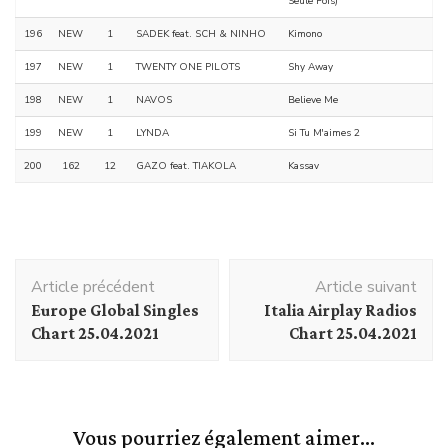
Seule Fois)
196
NEW
1
SADEK feat. SCH & NINHO
Kimono
197
NEW
1
TWENTY ONE PILOTS
Shy Away
198
NEW
1
NAVOS
Believe Me
199
NEW
1
LYNDA
Si Tu M'aimes 2
200
162
12
GAZO feat. TIAKOLA
Kassav
Navigation
Article précédent
Article suivant
d'article
Europe Global Singles
Italia Airplay Radios
Chart 25.04.2021
Chart 25.04.2021
Vous pourriez également aimer...