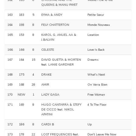
162
165
8
CHRISTINE AND THE
Would I Lie To You
QUEENS & MANU PAYET
163
183
5
EYMA & ANDY
Petite Sœur
164
198
8
FEU! CHATTERTON
Monde Nouveau
165
153
8
KAROL G, ANUEL AA &
Location
J.BALVIN
166
166
8
CELESTE
Love Is Back
167
164
15
DAVID GUETTA & MORTEN
Dreams
feat. LANIE GARDNER
168
175
4
DRAKE
What's Next
169
168
28
AMIR
On Verra Bien
170
NEW
1
LADY GAGA
Free Woman
171
169
8
HUGO CANTARRA & STEFY
4 To The Floor
DE CICCO feat. NIKOL
APATINI
172
186
8
CARDI B
Up
173
178
22
LOST FREQUENCIES feat.
Don't Leave Me Now