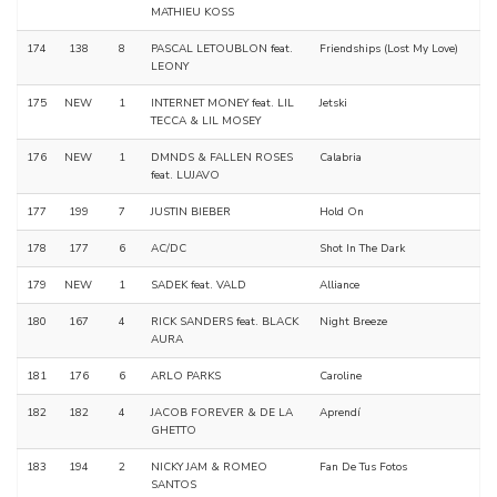
MATHIEU KOSS
174
138
8
PASCAL LETOUBLON feat.
Friendships (Lost My Love)
LEONY
175
NEW
1
INTERNET MONEY feat. LIL
Jetski
TECCA & LIL MOSEY
176
NEW
1
DMNDS & FALLEN ROSES
Calabria
feat. LUJAVO
177
199
7
JUSTIN BIEBER
Hold On
178
177
6
AC/DC
Shot In The Dark
179
NEW
1
SADEK feat. VALD
Alliance
180
167
4
RICK SANDERS feat. BLACK
Night Breeze
AURA
181
176
6
ARLO PARKS
Caroline
182
182
4
JACOB FOREVER & DE LA
Aprendí
GHETTO
183
194
2
NICKY JAM & ROMEO
Fan De Tus Fotos
SANTOS