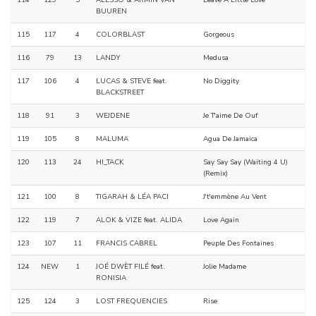
114
129
5
ALESSO & ARMIN VAN
Leave A Little Love
BUUREN
115
117
4
COLORBLAST
Gorgeous
116
79
13
LANDY
Medusa
117
106
4
LUCAS & STEVE feat.
No Diggity
BLACKSTREET
118
91
3
WEJDENE
Je T'aime De Ouf
119
105
8
MALUMA
Agua De Jamaica
120
113
24
HI_TACK
Say Say Say (Waiting 4 U)
(Remix)
121
100
8
TIGARAH & LÉA PACI
J't'emmène Au Vent
122
119
7
ALOK & VIZE feat. ALIDA
Love Again
123
107
11
FRANCIS CABREL
Peuple Des Fontaines
124
NEW
1
JOÉ DWÈT FILÉ feat.
Jolie Madame
RONISIA
125
124
3
LOST FREQUENCIES
Rise