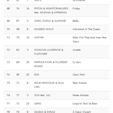
67
67
7
NAPS
La Kiffance
68
74
14
RITON & NIGHTCRAWLERS
Friday
feat. MUFASA & HYPEMAN
69
87
3
GIMS, DADJU & SLIMANE
Belle
70
66
8
MASKED WOLF
Astronaut In The Ocean
71
75
13
JOK'AIR
Elles Ont Trop Joué Avec Mon
Cœur
72
82
3
DUNCAN LAURENCE &
Arcade
FLETCHER
73
86
29
PATRICK FIORI & FLORENT
J'y Vais
PAGNY
74
69
20
EVA
Cœur Noir
75
71
8
KYLIE MINOGUE & DUA
Real Groove
LIPA
76
77
3
SCH feat. JUL
Mode Akimbo
77
72
23
GIMS
Jusqu'ici Tout Va Bien
78
70
8
DJADJA & DINAZ
À Cœur Ouvert