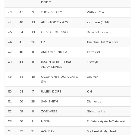
KIDDO
43
45
9
THE KID LAROI
Without You
44
40
13
ATB x TOPIC x A7S
Your Love (9PM)
45
34
13
OLIVIA RODRIGO
Drivers License
46
46
26
LP
The One That You Love
47
48
8
AMIR feat. INDILA
Carrousel
48
41
8
JASON DERULO feat.
Lifestyle
ADAM LEVINE
49
55
18
OZUNA feat. DOJA CAT &
Del Mar
SIA
50
51
7
JULIEN DORÉ
Kiki
51
50
28
SAM SMITH
Diamonds
52
58
8
ZOE WEES
Girls Like Us
53
60
11
HOSHI
Et Même Après Je T'aimerai
54
39
21
AVA MAX
My Head & My Heart