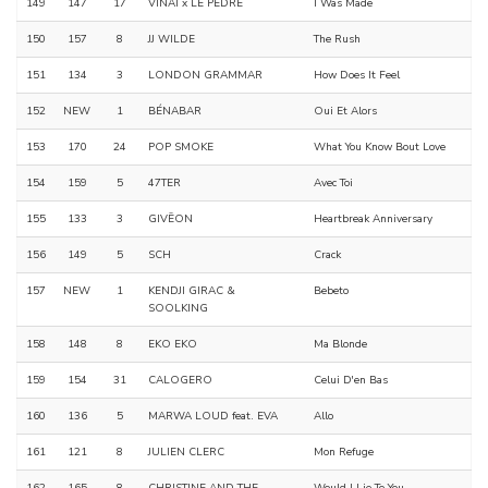
149
147
17
VINAI x LE PEDRE
I Was Made
150
157
8
JJ WILDE
The Rush
151
134
3
LONDON GRAMMAR
How Does It Feel
152
NEW
1
BÉNABAR
Oui Et Alors
153
170
24
POP SMOKE
What You Know Bout Love
154
159
5
47TER
Avec Toi
155
133
3
GIVĒON
Heartbreak Anniversary
156
149
5
SCH
Crack
157
NEW
1
KENDJI GIRAC &
Bebeto
SOOLKING
158
148
8
EKO EKO
Ma Blonde
159
154
31
CALOGERO
Celui D'en Bas
160
136
5
MARWA LOUD feat. EVA
Allo
161
121
8
JULIEN CLERC
Mon Refuge