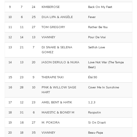
9
7
24
KIMBEROSE
Back On My Feet
10
6
25
DUA LIPA & ANGÈLE
Fever
11
11
27
TOM GREGORY
Rather Be You
12
14
13
VIANNEY
Pour De Vrai
13
21
7
DJ SNAKE & SELENA
Selfish Love
GOMEZ
14
13
20
JASON DERULO & NUKA
Love Not War (The Tampa
Beat)
15
23
9
THERAPIE TAXI
Été 90
16
28
10
P!NK & WILLOW SAGE
Cover Me In Sunshine
HART
17
12
23
AMEL BENT & HATIK
1,2,3
18
31
6
MAJESTIC & BONEY M
Rasputin
19
16
27
M. POKORA
Si On Disait
20
18
35
VIANNEY
Beau-Papa