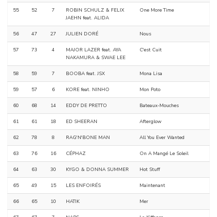
55
52
7
ROBIN SCHULZ & FELIX
One More Time
JAEHN feat. ALIDA
56
47
27
JULIEN DORÉ
Nous
57
73
4
MAJOR LAZER feat. AYA
C'est Cuit
NAKAMURA & SWAE LEE
58
59
7
BOOBA feat. JSX
Mona Lisa
59
57
6
KORE feat. NINHO
Mon Poto
60
68
14
EDDY DE PRETTO
Bateaux-Mouches
61
61
18
ED SHEERAN
Afterglow
62
78
8
RAG'N'BONE MAN
All You Ever Wanted
63
76
16
CÉPHAZ
On A Mangé Le Soleil
64
63
30
KYGO & DONNA SUMMER
Hot Stuff
65
49
15
LES ENFOIRÉS
Maintenant
66
65
10
HATIK
Mer