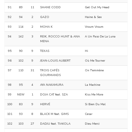
91
89
11
SHANE CODD
Get Out My Head
92
94
2
GAZO
Haine & Sex
93
114
2
MOHA K
Vroum Vroum
94
142
3
REIK, ROCCO HUNT & ANA
A Un Paso De La Luna
MENA
95
90
9
TEXAS
Hi
96
102
9
JEAN-LOUIS AUBERT
Où Me Tourner
97
110
31
TROIS CAFÉS
On T'emmène
GOURMANDS
98
95
4
AYA NAKAMURA
La Machine
99
NEW
1
DOJA CAT feat. SZA
Kiss Me More
100
83
9
HERVÉ
Si Bien Du Mal
101
93
8
BLACK M feat. GIMS
Cesar
102
103
27
DADJU feat. TIAKOLA
Dieu Merci