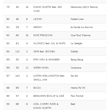
79
62
14
DAVID GUETTA feat. KID
Memories (2021 Remix)
CUDI
80
64
8
LEONY
Faded Love
81
96
7
KEEN'V
Je Garde Le Sourire
82
80
10
NOÉ PRESZOW
Que Tout S'danse
83
81
4
ALONZO feat. JUL & NAPS
La Seleção
84
112
2
SDM feat. BOOBA
Daddy
85
99
4
RITA ORA & IMANBEK
Bang Bang
86
53
11
WERE-VANA
Casanova
87
143
2
JUSTIN WELLINGTON feat.
Iko Iko
SMALL JAM
88
85
7
BOZA
Hecha Pa' Mi
89
97
4
BENJAMIN BIOLAY & ADÉ
Parc Fermé
90
88
8
JOEL CORRY, RAYE &
Bed
DAVID GUETTA