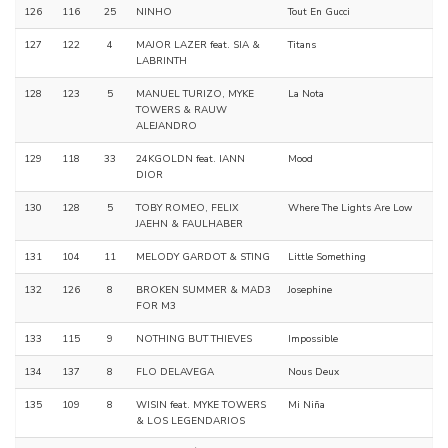
126
116
25
NINHO
Tout En Gucci
127
122
4
MAJOR LAZER feat. SIA &
Titans
LABRINTH
128
123
5
MANUEL TURIZO, MYKE
La Nota
TOWERS & RAUW
ALEJANDRO
129
118
33
24KGOLDN feat. IANN
Mood
DIOR
130
128
5
TOBY ROMEO, FELIX
Where The Lights Are Low
JAEHN & FAULHABER
131
104
11
MELODY GARDOT & STING
Little Something
132
126
8
BROKEN SUMMER & MAD3
Josephine
FOR M3
133
115
9
NOTHING BUT THIEVES
Impossible
134
137
8
FLO DELAVEGA
Nous Deux
135
109
8
WISIN feat. MYKE TOWERS
Mi Niña
& LOS LEGENDARIOS