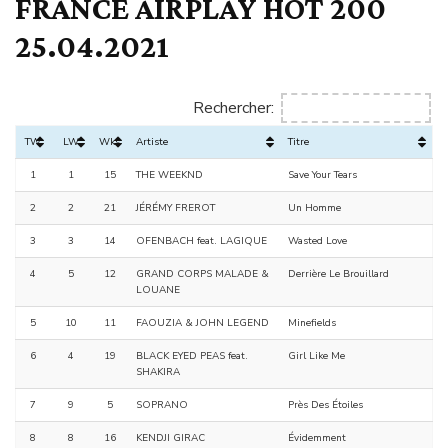
FRANCE AIRPLAY HOT 200
25.04.2021
Rechercher:
TW
LW
Wks
Artiste
Titre
1
1
15
THE WEEKND
Save Your Tears
2
2
21
JÉRÉMY FREROT
Un Homme
3
3
14
OFENBACH feat. LAGIQUE
Wasted Love
4
5
12
GRAND CORPS MALADE &
Derrière Le Brouillard
LOUANE
5
10
11
FAOUZIA & JOHN LEGEND
Minefields
6
4
19
BLACK EYED PEAS feat.
Girl Like Me
SHAKIRA
7
9
5
SOPRANO
Près Des Étoiles
8
8
16
KENDJI GIRAC
Évidemment