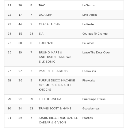
21
20
8
TAYC
Le Temps
22
17
7
DUA LIPA
Love Again
23
44
2
CLARA LUCIANI
Le Reste
24
15
24
SIA
Courage To Change
25
30
8
LUCENZO
Bailamos
26
19
7
BRUNO MARS &
Leave The Door Open
ANDERSON .PAAK pres.
SILK SONIC
27
27
6
IMAGINE DRAGONS
Follow You
28
26
9
PURPLE DISCO MACHINE
Fireworks
feat. MOSS KENA & THE
KNOCKS
29
25
39
FLO DELAVEGA
Printemps Éternel
30
24
13
TRAVIS SCOTT & HVME
Goosebumps
31
35
5
JUSTIN BIEBER feat. DANIEL
Peaches
CAESAR & GIVĒON