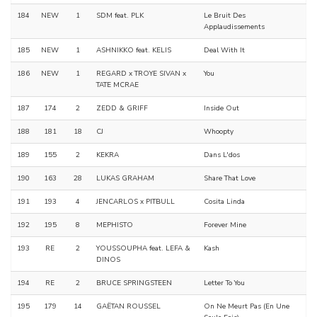
184
NEW
1
SDM feat. PLK
Le Bruit Des
Applaudissements
185
NEW
1
ASHNIKKO feat. KELIS
Deal With It
186
NEW
1
REGARD x TROYE SIVAN x
You
TATE MCRAE
187
174
2
ZEDD & GRIFF
Inside Out
188
181
18
CJ
Whoopty
189
155
2
KEKRA
Dans L'dos
190
163
28
LUKAS GRAHAM
Share That Love
191
193
4
JENCARLOS x PITBULL
Cosita Linda
192
195
8
MEPHISTO
Forever Mine
193
RE
2
YOUSSOUPHA feat. LEFA &
Kash
DINOS
194
RE
2
BRUCE SPRINGSTEEN
Letter To You
195
179
14
GAËTAN ROUSSEL
On Ne Meurt Pas (En Une