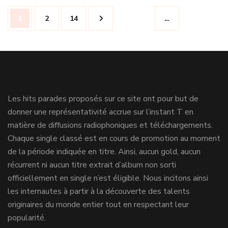
Navigation
Page
Page
Page
1
2
14
…
des
articles
Les hits parades proposés sur ce site ont pour but de
donner une représentativité accrue sur l’instant T en
matière de diffusions radiophoniques et téléchargements.
Chaque single classé est en cours de promotion au moment
de la période indiquée en titre. Ainsi, aucun gold, aucun
récurrent ni aucun titre extrait d’album non sorti
officiellement en single n’est éligible. Nous incitons ainsi
les internautes à partir à la découverte des talents
originaires du monde entier tout en respectant leur
popularité.