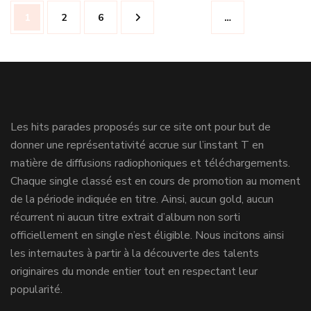
Navigation
Page
Page
Page
1
2
6
…
des
articles
Les hits parades proposés sur ce site ont pour but de
donner une représentativité accrue sur l’instant T en
matière de diffusions radiophoniques et téléchargements.
Chaque single classé est en cours de promotion au moment
de la période indiquée en titre. Ainsi, aucun gold, aucun
récurrent ni aucun titre extrait d’album non sorti
officiellement en single n’est éligible. Nous incitons ainsi
les internautes à partir à la découverte des talents
originaires du monde entier tout en respectant leur
popularité.