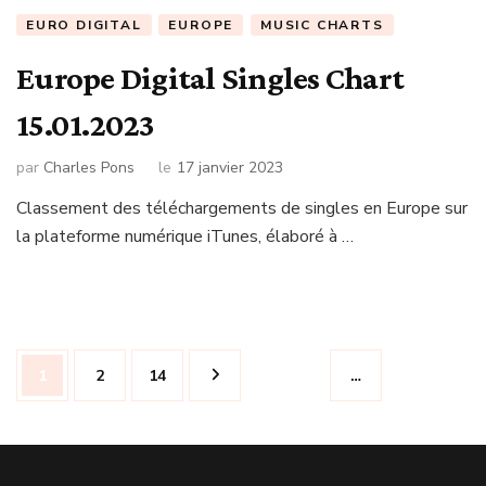
EURO DIGITAL
EUROPE
MUSIC CHARTS
Europe Digital Singles Chart
15.01.2023
par
Charles Pons
le
17 janvier 2023
Classement des téléchargements de singles en Europe sur
la plateforme numérique iTunes, élaboré à …
Navigation
Page
Page
Page
1
2
14
…
des
articles