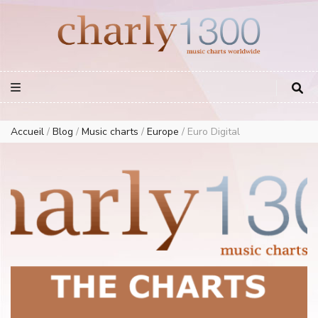
Europe Airplay Charts Radios Music Worldwide – Charly1300
European Music Charts plus USA and Australia
Accueil
/
Blog
/
Music charts
/
Europe
/
Euro Digital