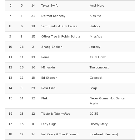
6
5
14
Taylor Swift
Anti-Hero
7
7
21
Dermot Kennedy
Kiss Me
8
6
18
Sam Smith & Kim Petras
Unholy
9
8
15
Oliver Tree & Robin Schulz
Miss You
10
26
2
Zhang Zhehan
Journey
11
11
39
Rema
Calm Down
12
16
16
Måneskin
The Loneliest
13
12
18
Ed Sheeran
Celestial
14
9
29
Rosa Linn
Snap
15
14
12
P!nk
Never Gonna Not Dance
Again
16
18
12
Tiësto & Tate McRae
10:35
17
15
8
Lady Gaga
Bloody Mary
18
17
14
Joel Corry & Tom Grennan
Lionheart (Fearless)