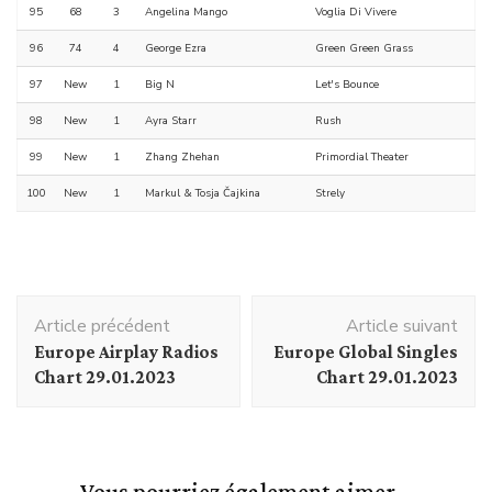
95
68
3
Angelina Mango
Voglia Di Vivere
96
74
4
George Ezra
Green Green Grass
97
New
1
Big N
Let's Bounce
98
New
1
Ayra Starr
Rush
99
New
1
Zhang Zhehan
Primordial Theater
100
New
1
Markul & Tosja Čajkina
Strely
Navigation
Article précédent
Article suivant
d'article
Europe Airplay Radios
Europe Global Singles
Chart 29.01.2023
Chart 29.01.2023
Vous pourriez également aimer...