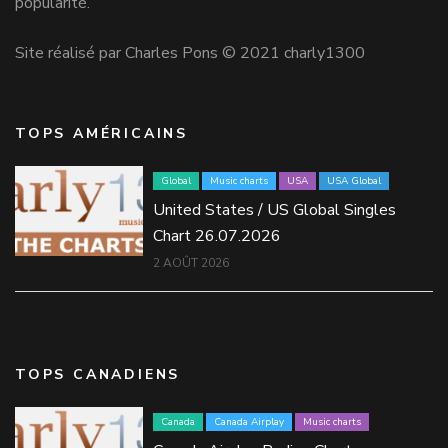
popularité.
Site réalisé par Charles Pons © 2021 charly1300
TOPS AMÉRICAINS
Global
Music charts
USA
USA Global
United States / US Global Singles
Chart 26.07.2026
2 AOÛT 2026
TOPS CANADIENS
Canada
Canada Airplay
Music charts