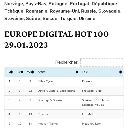
Norvège, Pays-Bas, Pologne, Portugal, République
Tchèque, Roumanie, Royaume-Uni, Russie, Slovaquie,
Slovénie, Suède, Suisse, Turquie, Ukraine
EUROPE DIGITAL HOT 100
29.01.2023
Rechercher:
TW
LW
Wks
Artist
Title
1
1
2
Miley Cyrus
Flowers
2
3
22
David Guetta & Bebe Rexha
I'm Good (Blue)
3
2
3
Bizarrap & Shakira
Shakira: BZRP Music
Sessions, Vol. 53
4
4
13
Rihanna
Lift Me Up
5
10
14
Meghan Trainor
Made You Look