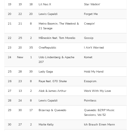
19
19
18
Lil Nas X
Star Walkin'
20
22
20
Lewis Capaldi
Forget Me
21
21
8
Metro Boomin, The Weeknd &
Creepin'
21 Savage
22
25
2
Måneskin feat. Tom Morello
Gossip
23
20
35
OneRepublic
I Ain't Worried
24
New
1
Udo Lindenberg & Apache
Komet
207
25
28
39
Lady Gaga
Hold My Hand
26
23
8
Raye feat. 070 Shake
Escapism.
27
13
2
Alok & James Arthur
Work With My Love
28
24
8
Lewis Capaldi
Pointless
29
30
17
Bizarrap & Quevedo
Quevedo: BZRP Music
Sessions, Vol 52
30
27
2
Maite Kelly
Ich Brauch Einen Mann