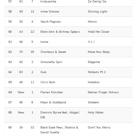
57
61
7
Instasamka
Za Den'gi Da
58
63
12
Aime Simone
Shining Light
59
52
4
Slavik Pogosov
Monro
60
43
22
Elton John & Britney Spears
Hold Me Closer
61
64
9
Irama
A L I
62
70
39
Öwnboss & Sevek
Move Your Body
63
62
2
Simonetta Spiri
Elegante
64
83
2
Guè
Mollami Pt.2
65
48
11
Chris Yank
Holodno
66
New
1
Florian Künstler
Kleiner Finger Schwur
67
60
8
Maan & Goldband
Stiekem
68
New
1
Dominic Byrne feat. Abigail
Holy Water
DB
69
34
32
Black Eyed Peas, Shakira &
Don't You Worry
David Guetta