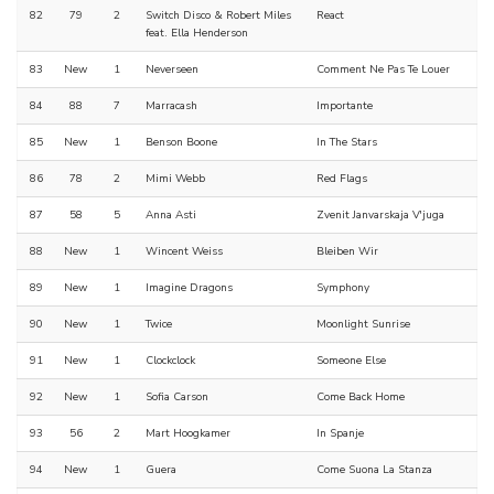
82
79
2
Switch Disco & Robert Miles
React
feat. Ella Henderson
83
New
1
Neverseen
Comment Ne Pas Te Louer
84
88
7
Marracash
Importante
85
New
1
Benson Boone
In The Stars
86
78
2
Mimi Webb
Red Flags
87
58
5
Anna Asti
Zvenit Janvarskaja V'juga
88
New
1
Wincent Weiss
Bleiben Wir
89
New
1
Imagine Dragons
Symphony
90
New
1
Twice
Moonlight Sunrise
91
New
1
Clockclock
Someone Else
92
New
1
Sofia Carson
Come Back Home
93
56
2
Mart Hoogkamer
In Spanje
94
New
1
Guera
Come Suona La Stanza