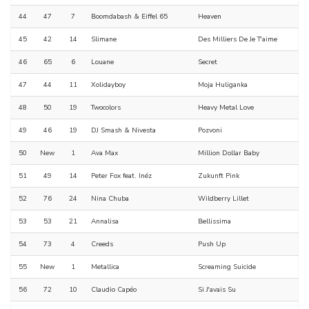
44
47
7
Boomdabash & Eiffel 65
Heaven
45
42
14
Slimane
Des Milliers De Je T'aime
46
65
6
Louane
Secret
47
44
11
Xolidayboy
Moja Huliganka
48
50
19
Twocolors
Heavy Metal Love
49
46
19
DJ Smash & Nivesta
Pozvoni
50
New
1
Ava Max
Million Dollar Baby
51
49
14
Peter Fox feat. Inéz
Zukunft Pink
52
76
24
Nina Chuba
Wildberry Lillet
53
53
21
Annalisa
Bellissima
54
73
4
Creeds
Push Up
55
New
1
Metallica
Screaming Suicide
56
72
10
Claudio Capéo
Si J'avais Su