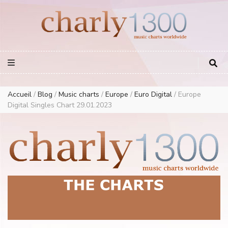
Europe Airplay Charts Radios Music Worldwide – Charly1300
European Music Charts plus USA and Australia
Accueil
/
Blog
/
Music charts
/
Europe
/
Euro Digital
/
Europe
Digital Singles Chart 29.01.2023