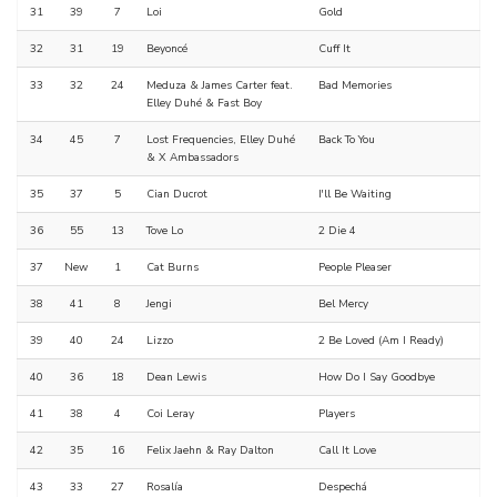
31
39
7
Loi
Gold
32
31
19
Beyoncé
Cuff It
33
32
24
Meduza & James Carter feat.
Bad Memories
Elley Duhé & Fast Boy
34
45
7
Lost Frequencies, Elley Duhé
Back To You
& X Ambassadors
35
37
5
Cian Ducrot
I'll Be Waiting
36
55
13
Tove Lo
2 Die 4
37
New
1
Cat Burns
People Pleaser
38
41
8
Jengi
Bel Mercy
39
40
24
Lizzo
2 Be Loved (Am I Ready)
40
36
18
Dean Lewis
How Do I Say Goodbye
41
38
4
Coi Leray
Players
42
35
16
Felix Jaehn & Ray Dalton
Call It Love
43
33
27
Rosalía
Despechá