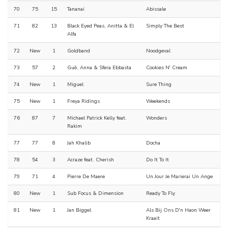
70
75
15
Tananai
Abissale
71
82
13
Black Eyed Peas, Anitta & El
Simply The Best
Alfa
72
New
1
Goldband
Noodgeval
73
57
2
Guè, Anna & Sfera Ebbasta
Cookies N' Cream
74
New
1
Miguel
Sure Thing
75
New
1
Freya Ridings
Weekends
76
87
7
Michael Patrick Kelly feat.
Wonders
Rakim
77
77
8
Jah Khalib
Docha
78
54
3
Acraze feat. Cherish
Do It To It
79
71
4
Pierre De Maere
Un Jour Je Marierai Un Ange
80
New
1
Sub Focus & Dimension
Ready To Fly
81
New
1
Jan Biggel
Als Bij Ons D'n Haon Weer
Kraait