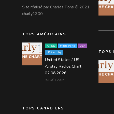
Site réalisé par Charles Pons © 2021
charly1300
TOPS AMÉRICAINS
Airplay
Music charts
USA
TOPS 
USA Airplay
United States / US
Airplay Radios Chart
02.08.2026
9 AOÛT 2026
TOPS CANADIENS