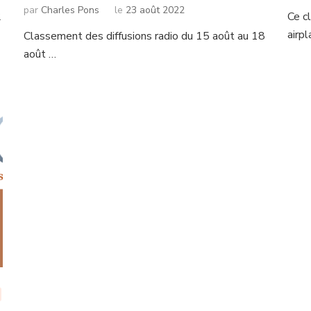
par
Charles Pons
le
23 août 2022
2
Ce c
airpl
Classement des diffusions radio du 15 août au 18
août …