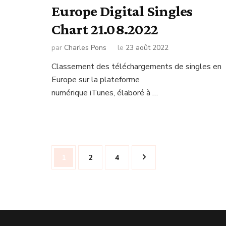
Europe Digital Singles
Chart 21.08.2022
par
Charles Pons
le
23 août 2022
Classement des téléchargements de singles en
Europe sur la plateforme
numérique iTunes, élaboré à …
Navigation
Page
Page
Page
1
2
4
des
articles