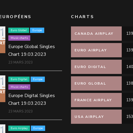
EUROPÉENS
CHARTS
Euro Global
Europe
139
CANADA AIRPLAY
Music charts
Europe Global Singles
139
EURO AIRPLAY
Chart 19.03.2023
23 MARS 2023
140
EURO DIGITAL
Euro Digital
Europe
138
EURO GLOBAL
Music charts
Europe Digital Singles
139
FRANCE AIRPLAY
Chart 19.03.2023
23 MARS 2023
153
USA AIRPLAY
Euro Airplay
Europe