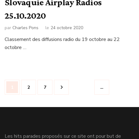
Slovaquie Airplay Radios
25.10.2020
par
Charles Pons
le
24 octobre 2020
Classement des diffusions radio du 19 octobre au 22
octobre …
Navigation
Page
Page
Page
1
2
7
…
des
articles
Les hits parades proposés sur ce site ont pour but de