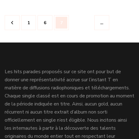
Navigation
Page
Page
Page
1
6
7
…
des
articles
Les hits parades proposés sur ce site ont pour but de
donner une représentativité accrue sur l’instant T en
matière de diffusions radiophoniques et téléchargements.
Chaque single classé est en cours de promotion au moment
de la période indiquée en titre. Ainsi, aucun gold, aucun
récurrent ni aucun titre extrait d’album non sorti
officiellement en single n’est éligible. Nous incitons ainsi
les internautes à partir à la découverte des talents
originaires du monde entier tout en respectant leur