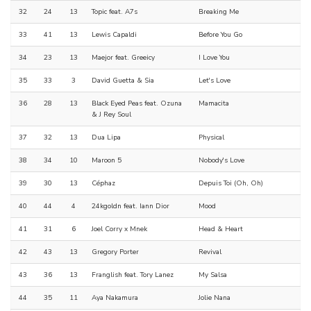
32
24
13
Topic feat. A7s
Breaking Me
33
41
13
Lewis Capaldi
Before You Go
34
23
13
Maejor feat. Greeicy
I Love You
35
33
3
David Guetta & Sia
Let's Love
36
28
13
Black Eyed Peas feat. Ozuna
Mamacita
& J Rey Soul
37
32
13
Dua Lipa
Physical
38
34
10
Maroon 5
Nobody's Love
39
30
13
Céphaz
Depuis Toi (Oh, Oh)
40
44
4
24kgoldn feat. Iann Dior
Mood
41
31
6
Joel Corry x Mnek
Head & Heart
42
43
13
Gregory Porter
Revival
43
36
13
Franglish feat. Tory Lanez
My Salsa
44
35
11
Aya Nakamura
Jolie Nana