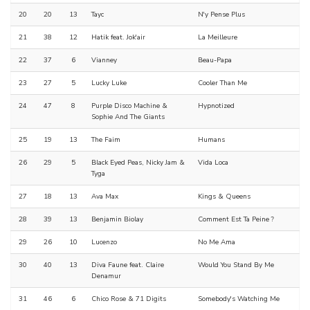
20
20
13
Tayc
N'y Pense Plus
21
38
12
Hatik feat. Jok'air
La Meilleure
22
37
6
Vianney
Beau-Papa
23
27
5
Lucky Luke
Cooler Than Me
24
47
8
Purple Disco Machine &
Hypnotized
Sophie And The Giants
25
19
13
The Faim
Humans
26
29
5
Black Eyed Peas, Nicky Jam &
Vida Loca
Tyga
27
18
13
Ava Max
Kings & Queens
28
39
13
Benjamin Biolay
Comment Est Ta Peine ?
29
26
10
Lucenzo
No Me Ama
30
40
13
Diva Faune feat. Claire
Would You Stand By Me
Denamur
31
46
6
Chico Rose & 71 Digits
Somebody's Watching Me