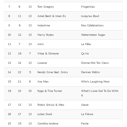
7
8
13
Tom Gregory
Fingertips
8
11
13
Amel Bent & Imen Es
Jusqu'au Bout
9
6
13
Indochine
Nos Célébrations
10
12
13
Harry Styles
Watermelon Sugar
11
7
13
Amir
La Fête
12
16
7
Vitaa & Slimane
Ça Ira
13
14
13
Louane
Donne-Moi Ton Cœur
14
22
5
Kendji Girac feat. Gims
Dernier Métro
15
21
8
Ava Max
Who's Laughing Now
16
10
10
Kygo & Tina Turner
What's Love Got To Do With
It
17
13
13
Robin Schulz & Wes
Alane
18
17
13
Julien Doré
La Fièvre
19
15
13
Camélia Jordana
Facile