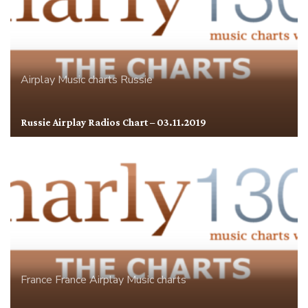
Airplay
Music charts
Russie
Russie Airplay Radios Chart – 03.11.2019
France
France Airplay
Music charts