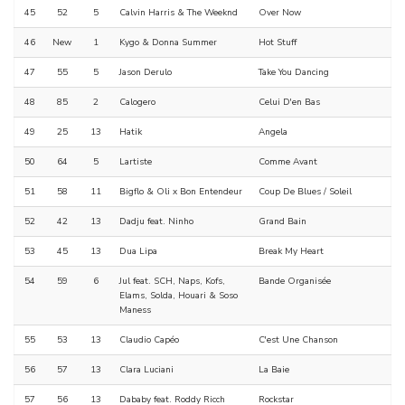
45
52
5
Calvin Harris & The Weeknd
Over Now
46
New
1
Kygo & Donna Summer
Hot Stuff
47
55
5
Jason Derulo
Take You Dancing
48
85
2
Calogero
Celui D'en Bas
49
25
13
Hatik
Angela
50
64
5
Lartiste
Comme Avant
51
58
11
Bigflo & Oli x Bon Entendeur
Coup De Blues / Soleil
52
42
13
Dadju feat. Ninho
Grand Bain
53
45
13
Dua Lipa
Break My Heart
54
59
6
Jul feat. SCH, Naps, Kofs,
Bande Organisée
Elams, Solda, Houari & Soso
Maness
55
53
13
Claudio Capéo
C'est Une Chanson
56
57
13
Clara Luciani
La Baie
57
56
13
Dababy feat. Roddy Ricch
Rockstar