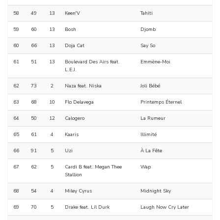
58
49
13
Keen'V
Tahiti
59
60
13
Bosh
Djomb
60
66
13
Doja Cat
Say So
61
51
13
Boulevard Des Airs feat.
Emmène-Moi
L.E.J.
62
73
2
Naza feat. Niska
Joli Bébé
63
68
10
Flo Delavega
Printemps Éternel
64
50
12
Calogero
La Rumeur
65
61
4
Kaaris
Illimité
66
91
5
Uzi
À La Fête
67
62
5
Cardi B feat. Megan Thee
Wap
Stallion
68
54
4
Miley Cyrus
Midnight Sky
69
70
5
Drake feat. Lil Durk
Laugh Now Cry Later