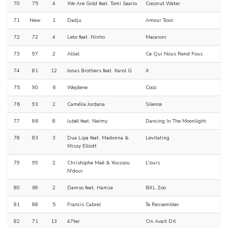
70
75
4
We Are Gold feat. Tomi Saario
Coconut Water
71
New
1
Dadju
Amour Toxic
72
72
4
Leto feat. Ninho
Macaroni
73
97
2
Alliel
Ce Qui Nous Rend Fous
74
81
12
Jonas Brothers feat. Karol G
X
75
90
6
Wejdene
Coco
76
93
2
Camélia Jordana
Silence
77
86
8
Jubël feat. Neimy
Dancing In The Moonlight
78
83
3
Dua Lipa feat. Madonna &
Levitating
Missy Elliott
79
99
2
Christophe Maé & Youssou
L'ours
N'dour
80
69
2
Damso feat. Hamza
BXL Zoo
81
88
5
Francis Cabrel
Te Ressembler
82
71
13
47ter
On Avait Dit