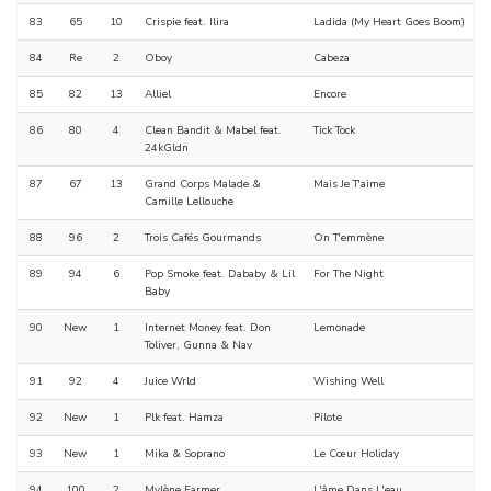
83
65
10
Crispie feat. Ilira
Ladida (My Heart Goes Boom)
84
Re
2
Oboy
Cabeza
85
82
13
Alliel
Encore
86
80
4
Clean Bandit & Mabel feat.
Tick Tock
24kGldn
87
67
13
Grand Corps Malade &
Mais Je T'aime
Camille Lellouche
88
96
2
Trois Cafés Gourmands
On T'emmène
89
94
6
Pop Smoke feat. Dababy & Lil
For The Night
Baby
90
New
1
Internet Money feat. Don
Lemonade
Toliver, Gunna & Nav
91
92
4
Juice Wrld
Wishing Well
92
New
1
Plk feat. Hamza
Pilote
93
New
1
Mika & Soprano
Le Cœur Holiday
94
100
2
Mylène Farmer
L'âme Dans L'eau