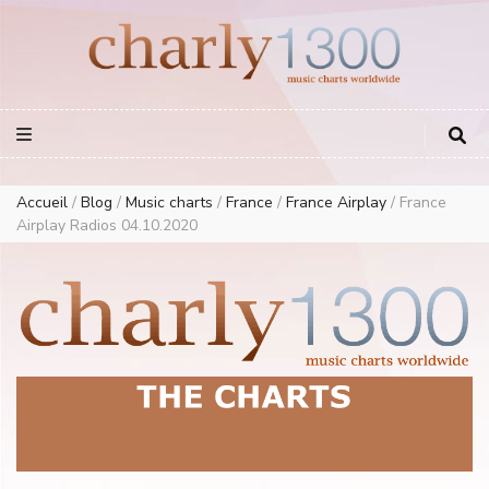
Europe Airplay Charts Radios Music Worldwide – Charly1300
European Music Charts plus USA and Australia
Accueil
/
Blog
/
Music charts
/
France
/
France Airplay
/
France
Airplay Radios 04.10.2020