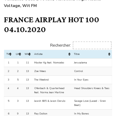
Voltage, Wit FM
FRANCE AIRPLAY HOT 100
04.10.2020
Rechercher:
TW
LW
Wks
Artiste
Titre
1
1
11
Master Kg feat. Nomcebo
Jerusalema
2
2
13
Zoe Wees
Control
3
5
13
The Weeknd
In Your Eyes
4
4
13
Ofenbach & Quarterhead
Head Shoulders Knees & Toes
feat. Norma Jean Martine
5
3
13
Jawsh 685 & Jason Derulo
Savage Love (Laxed - Siren
Beat)
6
9
13
Ray Dalton
In My Bones