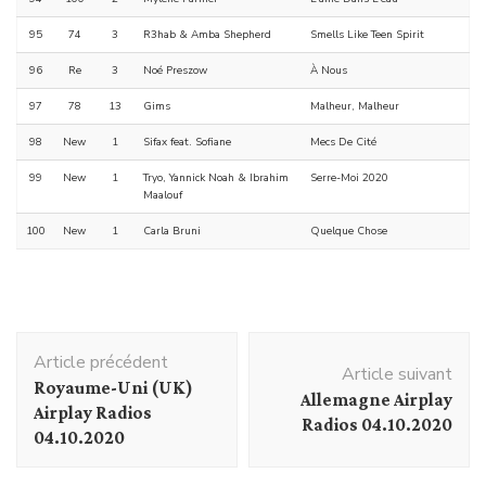
95
74
3
R3hab & Amba Shepherd
Smells Like Teen Spirit
96
Re
3
Noé Preszow
À Nous
97
78
13
Gims
Malheur, Malheur
98
New
1
Sifax feat. Sofiane
Mecs De Cité
99
New
1
Tryo, Yannick Noah & Ibrahim
Serre-Moi 2020
Maalouf
100
New
1
Carla Bruni
Quelque Chose
Navigation
Article précédent
d'article
Article suivant
Royaume-Uni (UK)
Allemagne Airplay
Airplay Radios
Radios 04.10.2020
04.10.2020