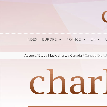
Europe Airplay Charts Radios Music Worldwide – Charly1300
European Music Charts plus USA and Australia
INDEX
EUROPE
FRANCE
UK
Accueil
/
Blog
/
Music charts
/
Canada
/
Canada Digital