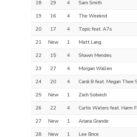
18
29
4
Sam Smith
19
16
4
The Weeknd
20
17
4
Topic feat. A7s
21
New
1
Matt Lang
22
15
4
Shawn Mendes
23
27
4
Morgan Wallen
24
20
4
Cardi B feat. Megan Thee S
25
New
1
Zach Sobiech
26
22
4
Curtis Waters feat. Harm F
27
New
1
Ariana Grande
28
New
1
Lee Brice