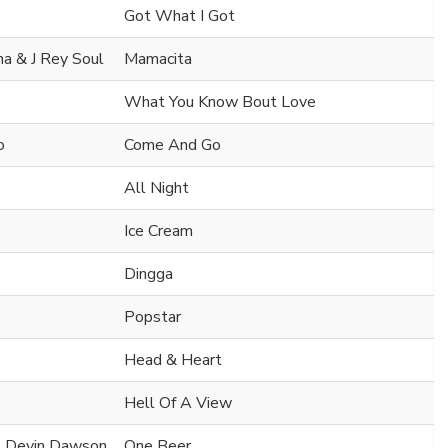
Got What I Got
na & J Rey Soul
Mamacita
What You Know Bout Love
o
Come And Go
All Night
Ice Cream
Dingga
Popstar
Head & Heart
Hell Of A View
 & Devin Dawson
One Beer