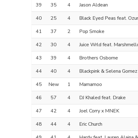
39
35
4
Jason Aldean
40
25
4
Black Eyed Peas feat. Ozu
41
37
2
Pop Smoke
42
30
4
Juice Wrld feat. Marshmell
43
39
4
Brothers Osborne
44
40
4
Blackpink & Selena Gomez
45
New
1
Mamamoo
46
57
4
DJ Khaled feat. Drake
47
42
4
Joel Corry x MNEK
48
44
4
Eric Church
49
41
4
Hardy feat. Lauren Alaina