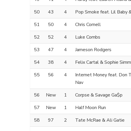
50
43
4
Pop Smoke feat. Lil Baby 
51
50
4
Chris Cornell
52
52
4
Luke Combs
53
47
4
Jameson Rodgers
54
38
4
Felix Cartal & Sophie Sim
55
56
4
Internet Money feat. Don T
Nav
56
New
1
Corpse & Savage Ga$p
57
New
1
Half Moon Run
58
97
2
Tate McRae & Ali Gatie