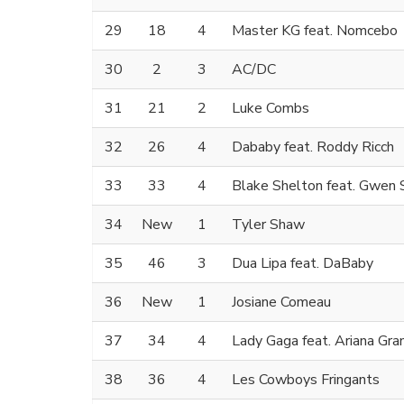
29
18
4
Master KG feat. Nomcebo
30
2
3
AC/DC
31
21
2
Luke Combs
32
26
4
Dababy feat. Roddy Ricch
33
33
4
Blake Shelton feat. Gwen 
34
New
1
Tyler Shaw
35
46
3
Dua Lipa feat. DaBaby
36
New
1
Josiane Comeau
37
34
4
Lady Gaga feat. Ariana Gra
38
36
4
Les Cowboys Fringants