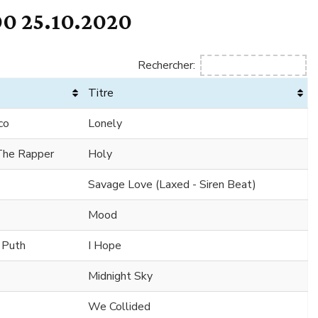
0 25.10.2020
Rechercher:
Titre
co
Lonely
 The Rapper
Holy
Savage Love (Laxed - Siren Beat)
Mood
e Puth
I Hope
Midnight Sky
We Collided