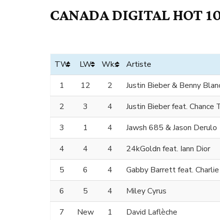
CANADA DIGITAL HOT 10
TW
LW
Wks
Artiste
1
12
2
Justin Bieber & Benny Blan
2
3
4
Justin Bieber feat. Chance
3
1
4
Jawsh 685 & Jason Derulo
4
4
4
24kGoldn feat. Iann Dior
5
6
4
Gabby Barrett feat. Charli
6
5
4
Miley Cyrus
7
New
1
David Laflèche