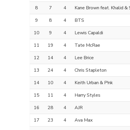
8
7
4
Kane Brown feat. Khalid &
9
8
4
BTS
10
9
4
Lewis Capaldi
11
19
4
Tate McRae
12
14
4
Lee Brice
13
24
4
Chris Stapleton
14
10
4
Keith Urban & P!nk
15
11
4
Harry Styles
16
28
4
AJR
17
23
4
Ava Max