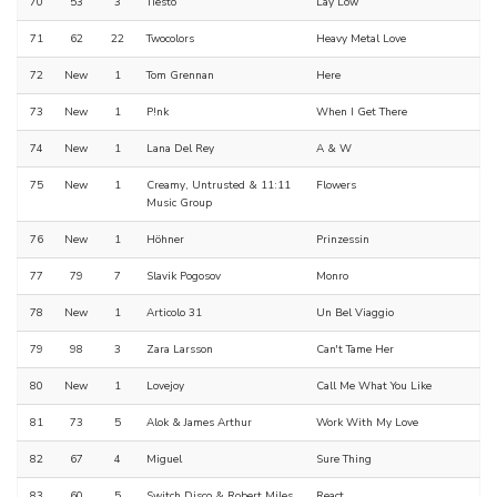
70
53
3
Tiësto
Lay Low
71
62
22
Twocolors
Heavy Metal Love
72
New
1
Tom Grennan
Here
73
New
1
P!nk
When I Get There
74
New
1
Lana Del Rey
A & W
75
New
1
Creamy, Untrusted & 11:11
Flowers
Music Group
76
New
1
Höhner
Prinzessin
77
79
7
Slavik Pogosov
Monro
78
New
1
Articolo 31
Un Bel Viaggio
79
98
3
Zara Larsson
Can't Tame Her
80
New
1
Lovejoy
Call Me What You Like
81
73
5
Alok & James Arthur
Work With My Love
82
67
4
Miguel
Sure Thing
83
60
5
Switch Disco & Robert Miles
React