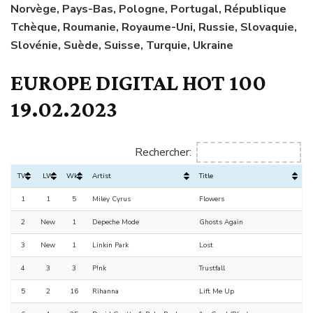
Norvège, Pays-Bas, Pologne, Portugal, République
Tchèque, Roumanie, Royaume-Uni, Russie, Slovaquie,
Slovénie, Suède, Suisse, Turquie, Ukraine
EUROPE DIGITAL HOT 100
19.02.2023
Rechercher:
TW
LW
Wks
Artist
Title
1
1
5
Miley Cyrus
Flowers
2
New
1
Depeche Mode
Ghosts Again
3
New
1
Linkin Park
Lost
4
3
3
P!nk
Trustfall
5
2
16
Rihanna
Lift Me Up