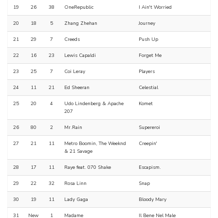
19
26
38
OneRepublic
I Ain't Worried
20
18
5
Zhang Zhehan
Journey
21
29
7
Creeds
Push Up
22
16
23
Lewis Capaldi
Forget Me
23
25
7
Coi Leray
Players
24
11
21
Ed Sheeran
Celestial
25
20
4
Udo Lindenberg & Apache
Komet
207
26
80
2
Mr.Rain
Supereroi
27
21
11
Metro Boomin, The Weeknd
Creepin'
& 21 Savage
28
17
11
Raye feat. 070 Shake
Escapism.
29
22
32
Rosa Linn
Snap
30
19
11
Lady Gaga
Bloody Mary
31
New
1
Madame
Il Bene Nel Male