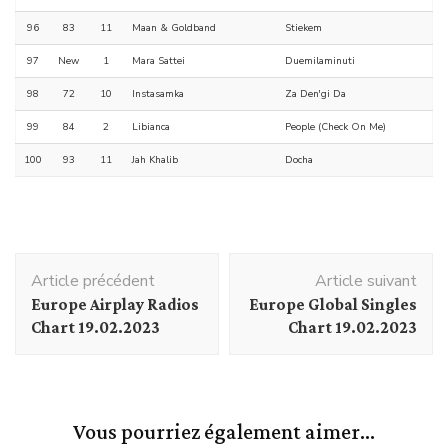
96
83
11
Maan & Goldband
Stiekem
97
New
1
Mara Sattei
Duemilaminuti
98
72
10
Instasamka
Za Den'gi Da
99
84
2
Libianca
People (Check On Me)
100
93
11
Jah Khalib
Docha
Navigation
Article précédent
Article suivant
d'article
Europe Airplay Radios
Europe Global Singles
Chart 19.02.2023
Chart 19.02.2023
Vous pourriez également aimer...