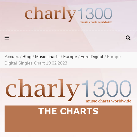
Europe Airplay Charts Radios Music Worldwide – Charly1300
European Music Charts plus USA and Australia
Accueil
/
Blog
/
Music charts
/
Europe
/
Euro Digital
/
Europe
Digital Singles Chart 19.02.2023