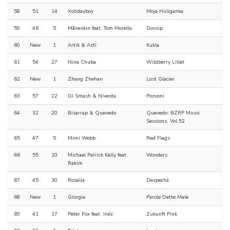
58
51
14
Xolidayboy
Moja Huliganka
59
46
5
Måneskin feat. Tom Morello
Gossip
60
New
1
Artik & Asti
Kukla
61
54
27
Nina Chuba
Wildberry Lillet
62
New
1
Zhang Zhehan
Lost Glacier
63
57
22
DJ Smash & Nivesta
Pozvoni
64
32
20
Bizarrap & Quevedo
Quevedo: BZRP Music
Sessions, Vol 52
65
47
5
Mimi Webb
Red Flags
66
55
10
Michael Patrick Kelly feat.
Wonders
Rakim
67
45
30
Rosalía
Despechá
68
New
1
Giorgia
Parole Dette Male
69
41
17
Peter Fox feat. Inéz
Zukunft Pink