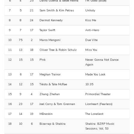
6
4
25
David Guetta & Bebe Rexha
I'm Good (Blue)
7
5
21
Sam Smith & Kim Petras
Unholy
8
8
24
Dermot Kennedy
Kiss Me
9
7
17
Taylor Swift
Anti-Hero
10
75
2
Marco Mengoni
Due Vite
11
13
18
Oliver Tree & Robin Schulz
Miss You
12
15
15
P!nk
Never Gonna Not Dance
Again
13
6
17
Meghan Trainor
Made You Look
14
12
15
Tiësto & Tate McRae
10:35
15
9
4
Zhang Zhehan
Primordial Theater
16
23
17
Joel Corry & Tom Grennan
Lionheart (Fearless)
17
14
19
Måneskin
The Loneliest
18
10
6
Bizarrap & Shakira
Shakira: BZRP Music
Sessions, Vol. 53