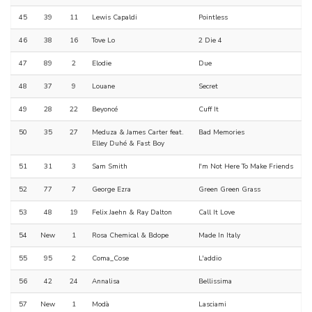
45
39
11
Lewis Capaldi
Pointless
46
38
16
Tove Lo
2 Die 4
47
89
2
Elodie
Due
48
37
9
Louane
Secret
49
28
22
Beyoncé
Cuff It
50
35
27
Meduza & James Carter feat.
Bad Memories
Elley Duhé & Fast Boy
51
31
3
Sam Smith
I'm Not Here To Make Friends
52
77
7
George Ezra
Green Green Grass
53
48
19
Felix Jaehn & Ray Dalton
Call It Love
54
New
1
Rosa Chemical & Bdope
Made In Italy
55
95
2
Coma_Cose
L'addio
56
42
24
Annalisa
Bellissima
57
New
1
Modà
Lasciami