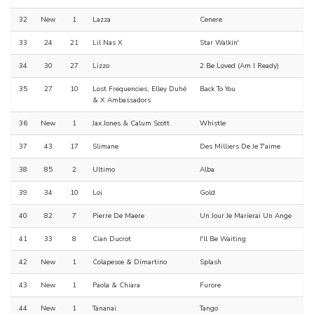
32
New
1
Lazza
Cenere
33
24
21
Lil Nas X
Star Walkin'
34
30
27
Lizzo
2 Be Loved (Am I Ready)
35
27
10
Lost Frequencies, Elley Duhé
Back To You
& X Ambassadors
36
New
1
Jax Jones & Calum Scott
Whistle
37
43
17
Slimane
Des Milliers De Je T'aime
38
85
2
Ultimo
Alba
39
34
10
Loi
Gold
40
82
7
Pierre De Maere
Un Jour Je Marierai Un Ange
41
33
8
Cian Ducrot
I'll Be Waiting
42
New
1
Colapesce & Dimartino
Splash
43
New
1
Paola & Chiara
Furore
44
New
1
Tananai
Tango