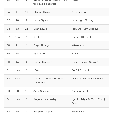
feat. Ella Henderson
84
61
13
Claudio Capéo
Si J'avais Su
85
70
2
Harry Styles
Late Night Talking
86
63
21
Dean Lewis
How Do I Say Goodbye
87
New
1
Schiller
Empire Of Light
88
71
4
Freya Ridings
Weekends
89
68
2
Ayra Starr
Rush
90
44
4
Florian Künstler
Kleiner Finger Schwur
91
New
1
LDA
Se Poi Domani
92
New
1
Mia Julia, Lorenz Büffel &
Der Zug Hat Keine Bremse
Malle Anja
93
58
15
Aime Simone
Shining Light
94
New
1
Kenjebek Nurdolday
Ljublju Tebja Za Tvoju ČIstuju
Dušu
95
69
4
Imagine Dragons
Symphony