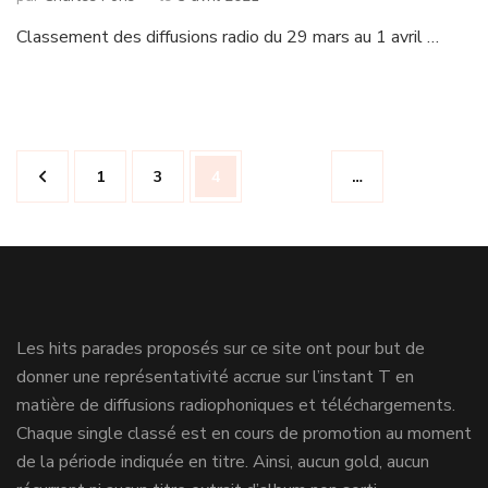
Classement des diffusions radio du 29 mars au 1 avril …
Navigation
Page
Page
Page
1
3
4
…
des
articles
Les hits parades proposés sur ce site ont pour but de
donner une représentativité accrue sur l’instant T en
matière de diffusions radiophoniques et téléchargements.
Chaque single classé est en cours de promotion au moment
de la période indiquée en titre. Ainsi, aucun gold, aucun