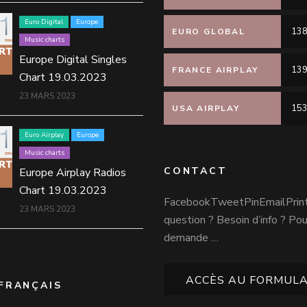
Euro Digital
Europe
138
EURO GLOBAL
Music charts
Europe Digital Singles
139
FRANCE AIRPLAY
Chart 19.03.2023
23 MARS 2023
153
USA AIRPLAY
Euro Airplay
Europe
Music charts
CONTACT
Europe Airplay Radios
Chart 19.03.2023
FacebookTweetPinEmailPrin
23 MARS 2023
question ? Besoin d’info ? Po
demande …
ACCÈS AU FORMULA
FRANÇAIS