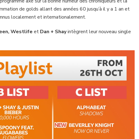
n programme axé sur la bonne humeur des chroniqueurs et la
mmation de golds allant des années 60 jusqu’à il y a 1 an et
onnus localement et internationalement.
een, Westlife
et
Dan + Shay
intègrent leur nouveau single