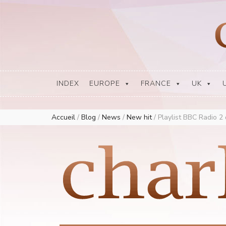
Europe Airplay Charts Radios Music Worldwide – Charly1300
European Music Charts plus USA and Australia
INDEX
EUROPE
FRANCE
UK
Accueil
/
Blog
/
News
/
New hit
/
Playlist BBC Radio 2