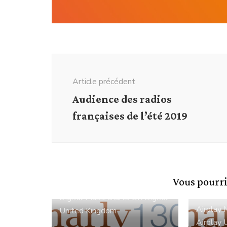
Navigation
d'article
Article précédent
Audience des radios
françaises de l’été 2019
Vous pourri
Digital
Music charts
UK Digital
Airplay
United Kingdom
Airplay