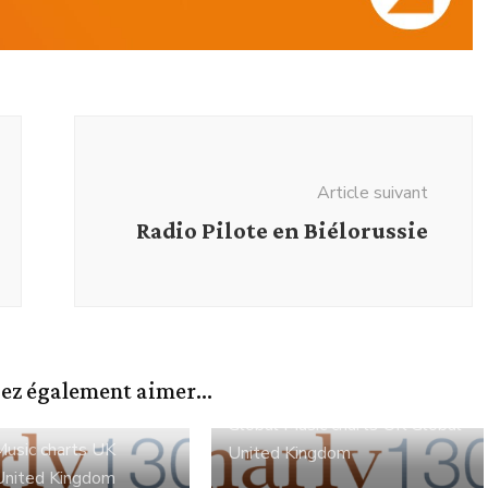
Article suivant
Radio Pilote en Biélorussie
ez également aimer...
Global
Music charts
UK Global
Music charts
UK
United Kingdom
United Kingdom