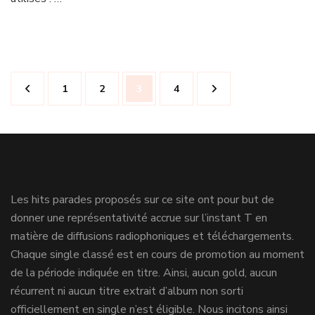
Navigation
Page
Page
Page
Page
1
2
3
4
des
articles
Les hits parades proposés sur ce site ont pour but de
donner une représentativité accrue sur l’instant T en
matière de diffusions radiophoniques et téléchargements.
Chaque single classé est en cours de promotion au moment
de la période indiquée en titre. Ainsi, aucun gold, aucun
récurrent ni aucun titre extrait d’album non sorti
officiellement en single n’est éligible. Nous incitons ainsi