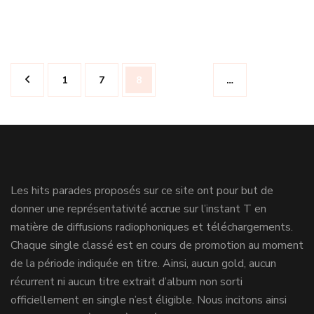
Navigation
Page
Page
Page
1
7
8
…
des
articles
Les hits parades proposés sur ce site ont pour but de
donner une représentativité accrue sur l’instant T en
matière de diffusions radiophoniques et téléchargements.
Chaque single classé est en cours de promotion au moment
de la période indiquée en titre. Ainsi, aucun gold, aucun
récurrent ni aucun titre extrait d’album non sorti
officiellement en single n’est éligible. Nous incitons ainsi