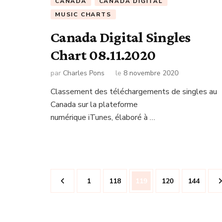
CANADA
CANADA DIGITAL
MUSIC CHARTS
Canada Digital Singles
Chart 08.11.2020
par
Charles Pons
le
8 novembre 2020
Classement des téléchargements de singles au
Canada sur la plateforme
numérique iTunes, élaboré à …
Navigation
Page
Page
Page
Page
Page
1
118
119
120
144
des
articles