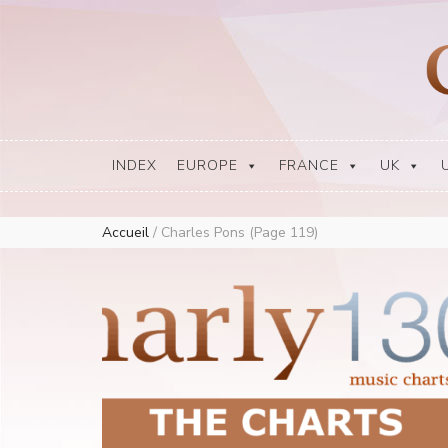
Europe Airplay Charts Radios Music Worldwide – Charly1300
European Music Charts plus USA and Australia
INDEX
EUROPE
FRANCE
UK
Accueil
/
Charles Pons
(Page 119)