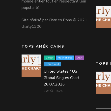
monde entier tout en respectant leur
popularité.
Site réalisé par Charles Pons © 2021
charly1300
TOPS AMÉRICAINS
Global
Music charts
USA
TOPS 
USA Global
United States / US
Global Singles Chart
26.07.2026
2 AOÛT 2026