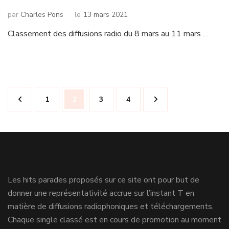
par
Charles Pons
le
13 mars 2021
Classement des diffusions radio du 8 mars au 11 mars …
Navigation
Page
Page
Page
Page
1
2
3
4
des
articles
Les hits parades proposés sur ce site ont pour but de
donner une représentativité accrue sur l’instant T en
matière de diffusions radiophoniques et téléchargements.
Chaque single classé est en cours de promotion au moment