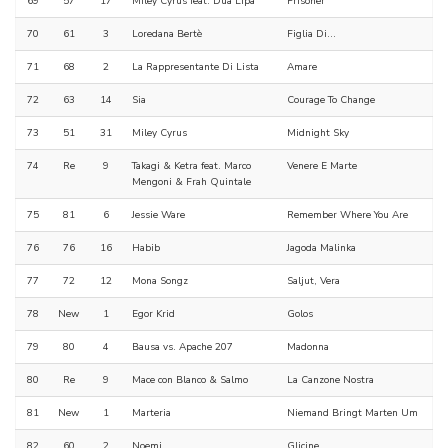
69
57
17
Miley Cyrus feat. Dua Lipa
Prisoner
70
61
3
Loredana Bertè
Figlia Di...
71
68
2
La Rappresentante Di Lista
Amare
72
63
14
Sia
Courage To Change
73
51
31
Miley Cyrus
Midnight Sky
74
Re
9
Takagi & Ketra feat. Marco
Venere E Marte
Mengoni & Frah Quintale
75
81
6
Jessie Ware
Remember Where You Are
76
76
16
Habib
Jagoda Malinka
77
72
12
Mona Songz
Saljut, Vera
78
New
1
Egor Krid
Golos
79
80
4
Bausa vs. Apache 207
Madonna
80
Re
9
Mace con Blanco & Salmo
La Canzone Nostra
81
New
1
Marteria
Niemand Bringt Marten Um
82
60
2
Noemi
Glicine