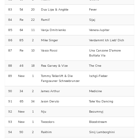
83
54
20
Dua Lipa & Angèle
Fever
84
Re
22
Ramil'
Sijaj
85
64
11
Vanja Dmitrienko
Venera-Jupiter
86
85
2
Mike Singer
Verdammt Ich Lieb' Dich
87
Re
10
Vasco Rossi
Una Canzone D'amore
Buttata Via
88
46
18
Rea Garvey & Vize
The One
89
New
1
Tommy Tellerlift & Die
Ischgl-Fieber
Fangzauner Schneebrunzer
90
34
2
James Arthur
Medicine
91
65
34
Jason Derulo
Take You Dancing
92
New
1
Nju
Bezumnyj
93
New
1
Twocolors
Bloodstream
94
90
2
Rakhim
Sinij Lamborghini