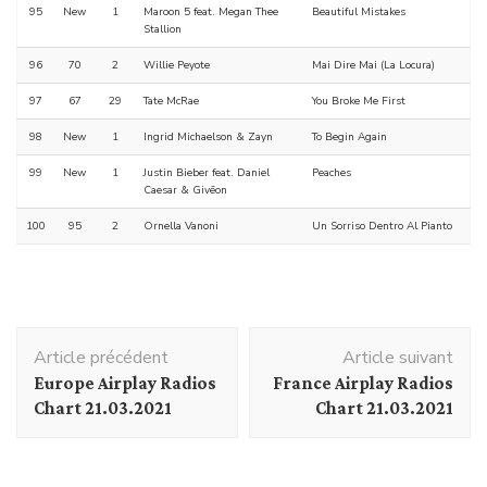
95
New
1
Maroon 5 feat. Megan Thee
Beautiful Mistakes
Stallion
96
70
2
Willie Peyote
Mai Dire Mai (La Locura)
97
67
29
Tate McRae
You Broke Me First
98
New
1
Ingrid Michaelson & Zayn
To Begin Again
99
New
1
Justin Bieber feat. Daniel
Peaches
Caesar & Givēon
100
95
2
Ornella Vanoni
Un Sorriso Dentro Al Pianto
Navigation
Article précédent
Article suivant
d'article
Europe Airplay Radios
France Airplay Radios
Chart 21.03.2021
Chart 21.03.2021