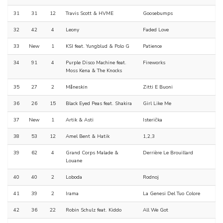
31
31
12
Travis Scott & HVME
Goosebumps
32
42
4
Leony
Faded Love
33
New
1
KSI feat. Yungblud & Polo G
Patience
34
91
4
Purple Disco Machine feat.
Fireworks
Moss Kena & The Knocks
35
27
2
Måneskin
Zitti E Buoni
36
26
15
Black Eyed Peas feat. Shakira
Girl Like Me
37
New
1
Artik & Asti
Isterička
38
53
12
Amel Bent & Hatik
1,2,3
39
62
4
Grand Corps Malade &
Derrière Le Brouillard
Louane
40
40
2
Loboda
Rodnoj
41
39
2
Irama
La Genesi Del Tuo Colore
42
36
22
Robin Schulz feat. Kiddo
All We Got