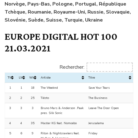
Norvège, Pays-Bas, Pologne, Portugal, République
Tchèque, Roumanie, Royaume-Uni, Russie, Slovaquie,
Slovénie, Suède, Suisse, Turquie, Ukraine
EUROPE DIGITAL HOT 100
21.03.2021
Rechercher:
TW
LW
Wks
Artiste
Titre
1
1
18
The Weeknd
Save Your Tears
2
2
25
Tiësto
The Business
3
3
3
Bruno Mars & Anderson .Paak
Leave The Door Open
pres. Silk Sonic
4
4
35
Master KG feat. Nomcebo
Jerusalema
5
6
9
Riton & Nightcrawlers feat.
Friday