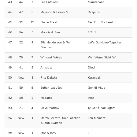
43
44
7
Les Enfoirés
Maintenant
44
47
3
Majestic & Boney M
Rasputin
45
35
19
Shane Codd
Get Out My Head
46
Re
5
Monoir & Eneli
3 To 1
47
52
4
Ella Henderson & Tom
Let's Go Home Together
Grennan
48
79
7
Wincent Weiss
Wer Wenn Nicht Wir
49
41
2
Annalisa
Dieci
50
New
1
Rita Dakota
Karandaš
51
59
8
Sultan Lagučev
Gor'kij Vkus
52
45
2
Madame
Voce
53
71
4
Slava Marlow
Ty Goriš' Kak Ogon'
54
New
1
Marco Borsato, Rolf Sanchez
Een Moment
& John Ewbank
55
New
1
Mot & Jony
Lilii