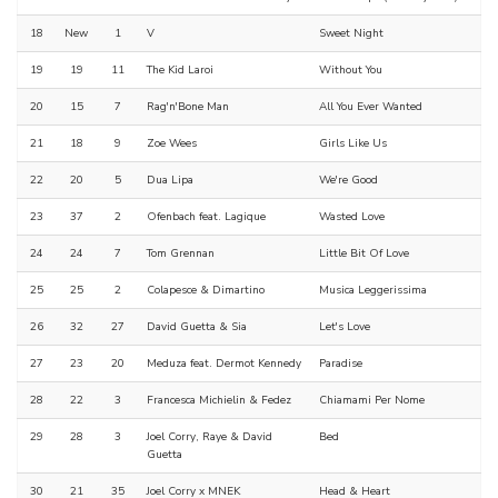
18
New
1
V
Sweet Night
19
19
11
The Kid Laroi
Without You
20
15
7
Rag'n'Bone Man
All You Ever Wanted
21
18
9
Zoe Wees
Girls Like Us
22
20
5
Dua Lipa
We're Good
23
37
2
Ofenbach feat. Lagique
Wasted Love
24
24
7
Tom Grennan
Little Bit Of Love
25
25
2
Colapesce & Dimartino
Musica Leggerissima
26
32
27
David Guetta & Sia
Let's Love
27
23
20
Meduza feat. Dermot Kennedy
Paradise
28
22
3
Francesca Michielin & Fedez
Chiamami Per Nome
29
28
3
Joel Corry, Raye & David
Bed
Guetta
30
21
35
Joel Corry x MNEK
Head & Heart