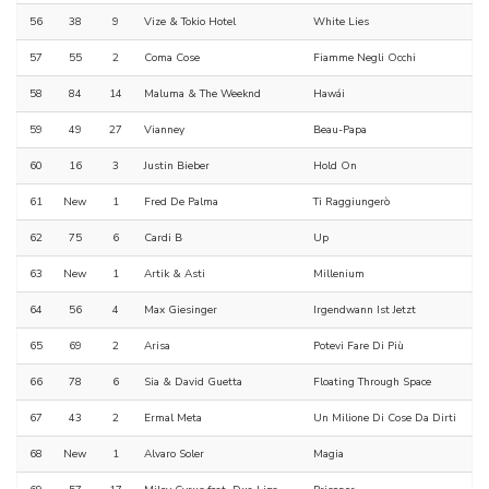
56
38
9
Vize & Tokio Hotel
White Lies
57
55
2
Coma Cose
Fiamme Negli Occhi
58
84
14
Maluma & The Weeknd
Hawái
59
49
27
Vianney
Beau-Papa
60
16
3
Justin Bieber
Hold On
61
New
1
Fred De Palma
Ti Raggiungerò
62
75
6
Cardi B
Up
63
New
1
Artik & Asti
Millenium
64
56
4
Max Giesinger
Irgendwann Ist Jetzt
65
69
2
Arisa
Potevi Fare Di Più
66
78
6
Sia & David Guetta
Floating Through Space
67
43
2
Ermal Meta
Un Milione Di Cose Da Dirti
68
New
1
Alvaro Soler
Magia