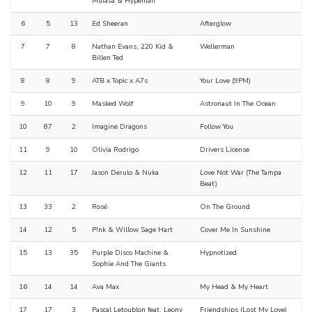
Mufasa & Hypeman
6
5
13
Ed Sheeran
Afterglow
7
7
8
Nathan Evans, 220 Kid &
Wellerman
Billen Ted
8
8
9
ATB x Topic x A7s
Your Love (9PM)
9
10
9
Masked Wolf
Astronaut In The Ocean
10
87
2
Imagine Dragons
Follow You
11
9
10
Olivia Rodrigo
Drivers License
12
11
17
Jason Derulo & Nuka
Love Not War (The Tampa
Beat)
13
33
2
Rosé
On The Ground
14
12
5
P!nk & Willow Sage Hart
Cover Me In Sunshine
15
13
35
Purple Disco Machine &
Hypnotized
Sophie And The Giants
16
14
14
Ava Max
My Head & My Heart
17
17
3
Pascal Letoublon feat. Leony
Friendships (Lost My Love)