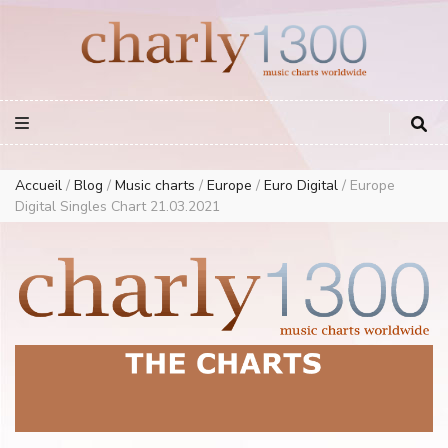
Europe Airplay Charts Radios Music Worldwide – Charly1300
European Music Charts plus USA and Australia
Accueil
/
Blog
/
Music charts
/
Europe
/
Euro Digital
/
Europe
Digital Singles Chart 21.03.2021