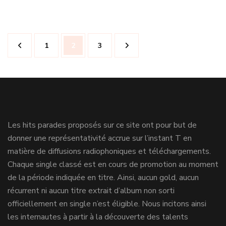
Navigation
Page
Page
Page
1
2
3
des
articles
Les hits parades proposés sur ce site ont pour but de
donner une représentativité accrue sur l’instant T en
matière de diffusions radiophoniques et téléchargements.
Chaque single classé est en cours de promotion au moment
de la période indiquée en titre. Ainsi, aucun gold, aucun
récurrent ni aucun titre extrait d’album non sorti
officiellement en single n’est éligible. Nous incitons ainsi
les internautes à partir à la découverte des talents