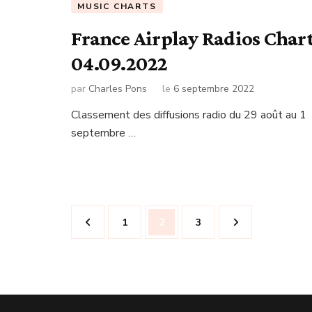
MUSIC CHARTS
France Airplay Radios Char
04.09.2022
par
Charles Pons
le
6 septembre 2022
Classement des diffusions radio du 29 août au 1
septembre …
Navigation
Page
Page
Page
1
2
3
des
articles