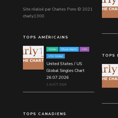
Site réalisé par Charles Pons © 2021
charly1300
TOPS AMÉRICAINS
Global
Music charts
USA
TOPS 
USA Global
United States / US
Global Singles Chart
26.07.2026
2 AOÛT 2026
TOPS CANADIENS