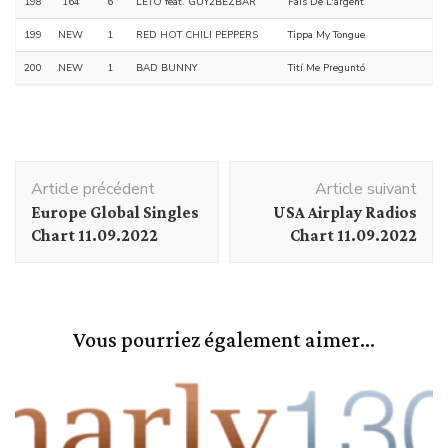
198
164
6
LETO feat. GUY2BEZBAR
Fais De L'argent
199
NEW
1
RED HOT CHILI PEPPERS
Tippa My Tongue
200
NEW
1
BAD BUNNY
Tití Me Preguntó
Navigation
Article précédent
Article suivant
d'article
Europe Global Singles
USA Airplay Radios
Chart 11.09.2022
Chart 11.09.2022
Vous pourriez également aimer...