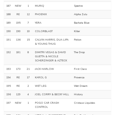
187
NEW
1
MURIQ
Spectre
188
RE
12
PHOENIX
Alpha Zulu
189
195
7
YERA
Bachata Blue
190
190
10
COLORBLAST
Killer
191
136
15
CALVIN HARRIS, DUA LIPA
Potion
& YOUNG THUG
192
181
8
DIMITRI VEGAS & DAVID
The Drop
GUETTA & NICOLE
SCHERZINGER & AZTECK
193
173
21
JACK HARLOW
First Class
194
RE
17
KAROL G
Provenza
195
RE
2
WET LEG
Wet Dream
196
129
4
JOEL CORRY & BECKY HILL
History
197
NEW
1
POGO CAR CRASH
Cristaux Liquides
CONTROL