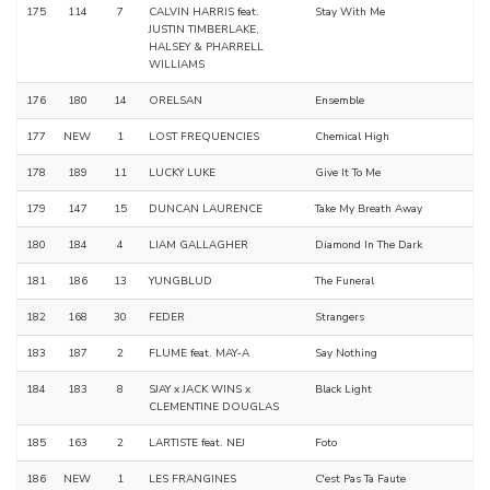
175
114
7
CALVIN HARRIS feat.
Stay With Me
JUSTIN TIMBERLAKE,
HALSEY & PHARRELL
WILLIAMS
176
180
14
ORELSAN
Ensemble
177
NEW
1
LOST FREQUENCIES
Chemical High
178
189
11
LUCKY LUKE
Give It To Me
179
147
15
DUNCAN LAURENCE
Take My Breath Away
180
184
4
LIAM GALLAGHER
Diamond In The Dark
181
186
13
YUNGBLUD
The Funeral
182
168
30
FEDER
Strangers
183
187
2
FLUME feat. MAY-A
Say Nothing
184
183
8
SJAY x JACK WINS x
Black Light
CLEMENTINE DOUGLAS
185
163
2
LARTISTE feat. NEJ
Foto
186
NEW
1
LES FRANGINES
C'est Pas Ta Faute