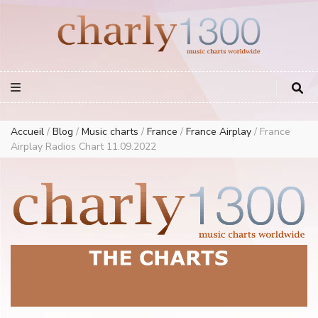
Europe Airplay Charts Radios Music Worldwide – Charly1300
European Music Charts plus USA and Australia
Accueil
/
Blog
/
Music charts
/
France
/
France Airplay
/
France
Airplay Radios Chart 11.09.2022