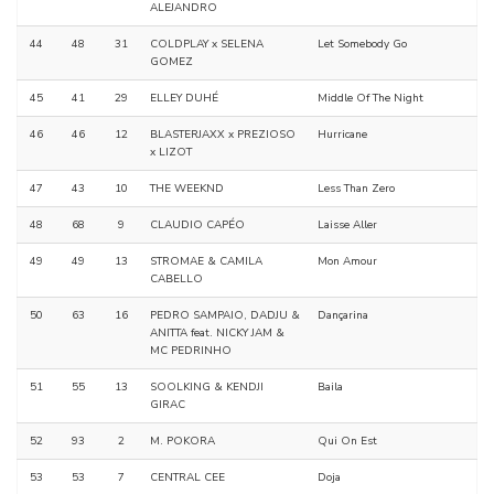
ALEJANDRO
44
48
31
COLDPLAY x SELENA
Let Somebody Go
GOMEZ
45
41
29
ELLEY DUHÉ
Middle Of The Night
46
46
12
BLASTERJAXX x PREZIOSO
Hurricane
x LIZOT
47
43
10
THE WEEKND
Less Than Zero
48
68
9
CLAUDIO CAPÉO
Laisse Aller
49
49
13
STROMAE & CAMILA
Mon Amour
CABELLO
50
63
16
PEDRO SAMPAIO, DADJU &
Dançarina
ANITTA feat. NICKY JAM &
MC PEDRINHO
51
55
13
SOOLKING & KENDJI
Baila
GIRAC
52
93
2
M. POKORA
Qui On Est
53
53
7
CENTRAL CEE
Doja