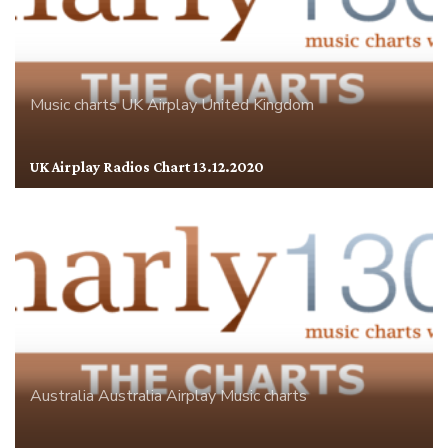
Music charts
UK Airplay
United Kingdom
UK Airplay Radios Chart 13.12.2020
Australia
Australia Airplay
Music charts