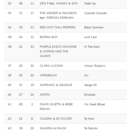
32
38
11
ZEG P feat. HAMZA & SCH
Fade Up
33
31
17
THE AVENER & WALDECK
Quando Quando
feat. PATRIZÏA FERRARA
34
35
31
RED HOT CHILI PEPPERS
Black Summer
35
34
12
BURNA BOY
Last Last
36
22
33
PURPLE DISCO MACHINE
In The Dark
& SOPHIE AND THE
GIANTS
37
29
33
CLARA LUCIANI
Amour Toujours
38
39
20
OFENBACH
4U
39
37
15
SOPRANO & GRADUR
Venga Mi
40
27
24
ANITTA
Envolver
41
65
2
DAVID GUETTA & BEBE
I'm Good (Blue)
REXHA
42
42
8
CALEMA & DJ YOUCEF
Te Amo
43
36
20
SHAKIRA & RAUW
Te Felicito