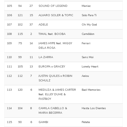
105
94
27
SOUND OF LEGEND
Maniac
106
121
15
ALVARO SOLER & TOPIC
Solo Para Ti
107
102
37
ADELE
Oh My God
108
115
2
TIMAL feat. BOOBA
Caméléon
109
75
14
JAMES HYPE feat. MIGGY
Ferrari
DELA ROSA
110
99
11
LA ZARRA
Sans Moi
111
105
13
EUROPA x GRACEY
Lonely Heart
112
112
7
JUSTIN QUILES x ROBIN
Aeiou
SCHULZ
113
120
6
MEDUZA & JAMES CARTER
Bad Memories
feat. ELLEY DUHE &
FASTBOY
114
104
8
CAMILA CABELLO &
Hasta Los Dientes
MARIA BECERRA
115
90
6
GAMBI
Petete