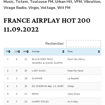
Music, Totem, Toulouse FM, Urban Hit, VFM, Vibration,
Virage Radio, Virgin, Voltage, Wit FM
FRANCE AIRPLAY HOT 200
11.09.2022
Rechercher:
TW
LW
Wks
Artiste
Titre
1
4
12
BLACK EYED PEAS,
Don't You Worry
SHAKIRA & DAVID GUETTA
2
5
19
LADY GAGA
Hold My Hand
3
2
16
SLIMANE
La Recette
4
1
19
ED SHEERAN feat. LIL BABY
2Step
5
3
21
REMA
Calm Down
6
7
23
HARRY STYLES
As It Was