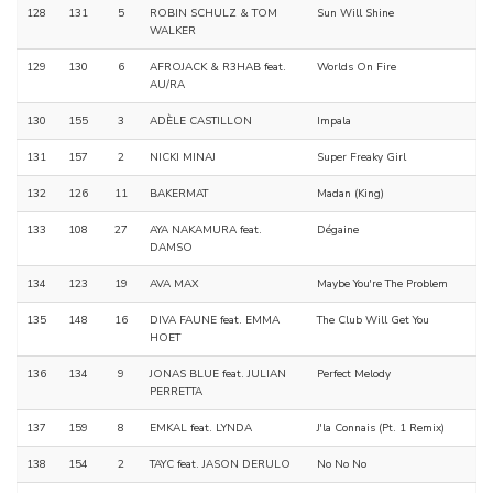
128
131
5
ROBIN SCHULZ & TOM
Sun Will Shine
WALKER
129
130
6
AFROJACK & R3HAB feat.
Worlds On Fire
AU/RA
130
155
3
ADÈLE CASTILLON
Impala
131
157
2
NICKI MINAJ
Super Freaky Girl
132
126
11
BAKERMAT
Madan (King)
133
108
27
AYA NAKAMURA feat.
Dégaine
DAMSO
134
123
19
AVA MAX
Maybe You're The Problem
135
148
16
DIVA FAUNE feat. EMMA
The Club Will Get You
HOET
136
134
9
JONAS BLUE feat. JULIAN
Perfect Melody
PERRETTA
137
159
8
EMKAL feat. LYNDA
J'la Connais (Pt. 1 Remix)
138
154
2
TAYC feat. JASON DERULO
No No No