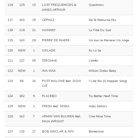
116
125
13
LOST FREQUENCIES &
Questions
JAMES ARTHUR
117
103
15
CÉPHAZ
Ne Te Retourne Pas
118
116
31
VIANNEY
La Fille Du Sud
119
143
26
PIERRE DE MAERE
Un Jour Je Marierai Un Ange
120
NEW
1
OXLADE
Ku Lo Sa
121
127
35
STROMAE
L'enfer
122
NEW
1
AVA MAX
Million Dollar Baby
123
84
14
POST MALONE feat. DOJA
I Like You (A Happier Song)
CAT
124
182
5
PLACEBO
Try Better Next Time
125
NEW
1
FRESH feat. NISKA
Allez Dehors
126
142
7
ARMIN VAN BUUREN feat.
One More Time
MAIA WRIGHT
127
110
17
BOB SINCLAR & NYV
Borderline