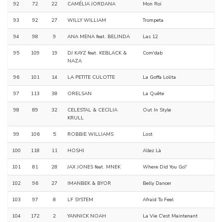
92
72
22
CAMÉLIA JORDANA
Mon Roi
93
92
27
WILLY WILLIAM
Trompeta
94
98
9
ANA MENA feat. BELINDA
Las 12
95
109
19
DJ KAYZ feat. KEBLACK &
Com'dab
NAZA
96
101
14
LA PETITE CULOTTE
La Goffa Lolita
97
113
38
ORELSAN
La Quête
98
89
32
CELESTAL & CECILIA
Out In Style
KRULL
99
106
5
ROBBIE WILLIAMS
Lost
100
118
11
HOSHI
Allez Là
101
81
28
JAX JONES feat. MNEK
Where Did You Go?
102
96
27
IMANBEK & BYOR
Belly Dancer
103
97
8
LF SYSTEM
Afraid To Feel
104
172
2
YANNICK NOAH
La Vie C'est Maintenant