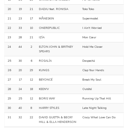
20
19
21
DADJU feat. RONISIA
Toko Toko
21
23
17
MÅNESKIN
Supermodel
22
33
10
ONEREPUBLIC
I Ain't Worried
23
28
21
IZÏA
Mon Cœur
24
44
2
ELTON JOHN & BRITNEY
Hold Me Closer
SPEARS
25
30
6
ROSALÍA
Despechá
26
20
29
KUNGS
Clap Your Hands
27
17
12
BEYONCÉ
Break My Soul
28
24
18
KEEN'V
Outété
29
25
12
BORIS WAY
Running Up That Hill
30
40
8
HARRY STYLES
Late Night Talking
31
32
22
DAVID GUETTA & BECKY
Crazy What Love Can Do
HILL & ELLA HENDERSON