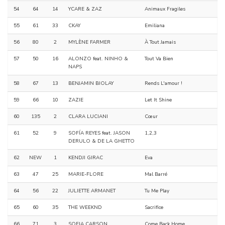
54
64
14
YCARE & ZAZ
Animaux Fragiles
55
61
33
CKAY
Emiliana
56
80
2
MYLÈNE FARMER
À Tout Jamais
57
50
16
ALONZO feat. NINHO &
Tout Va Bien
NAPS
58
67
13
BENJAMIN BIOLAY
Rends L'amour !
59
66
10
ZAZIE
Let It Shine
60
135
2
CLARA LUCIANI
Cœur
61
52
9
SOFÍA REYES feat. JASON
1,2,3
DERULO & DE LA GHETTO
62
NEW
1
KENDJI GIRAC
Eva
63
47
25
MARIE-FLORE
Mal Barré
64
56
22
JULIETTE ARMANET
Tu Me Play
65
60
35
THE WEEKND
Sacrifice
66
71
3
SOFIA CARSON
Come Back Home