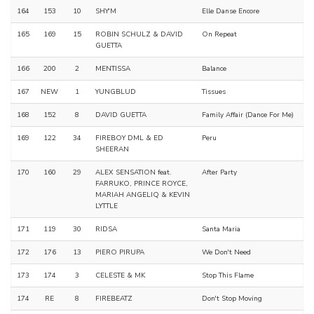
164
153
10
SHY'M
Elle Danse Encore
165
169
15
ROBIN SCHULZ & DAVID
On Repeat
GUETTA
166
200
2
MENTISSA
Balance
167
NEW
1
YUNGBLUD
Tissues
168
152
8
DAVID GUETTA
Family Affair (Dance For Me)
169
122
34
FIREBOY DML & ED
Peru
SHEERAN
170
160
29
ALEX SENSATION feat.
After Party
FARRUKO, PRINCE ROYCE,
MARIAH ANGELIQ & KEVIN
LYTTLE
171
119
30
RIDSA
Santa Maria
172
176
13
PIERO PIRUPA
We Don't Need
173
174
3
CELESTE & MK
Stop This Flame
174
RE
8
FIREBEATZ
Don't Stop Moving