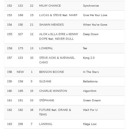
152
132
22
MILKY CHANCE
Synchronize
153
166
15
LUCAS & STEVE feat. MARF
Give Me Your Love
154
150
21
SHAWN MENDES
When You're Gone
155
107
12
ALOK x ELLA EYRE x KENNY
Deep Down
DOPE feat. NEVER DULL
156
175
13
LOMEPAL
Tee
157
133
10
STEVE AOKI & NATANAEL
Kong 2.0
CANO
158
NEW
1
BENSON BOONE
In The Stars
159
156
9
SUZANE
Belladonna
160
165
19
CHARLIE WINSTON
Algorithm
161
161
33
STÉPHANE
Green Dream
162
162
18
FUTURE feat. DRAKE &
Wait For U
TEMS
163
198
7
LANIMAL
Mega Low