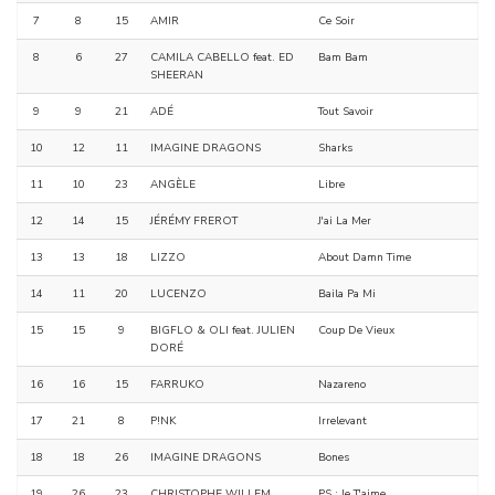
7
8
15
AMIR
Ce Soir
8
6
27
CAMILA CABELLO feat. ED
Bam Bam
SHEERAN
9
9
21
ADÉ
Tout Savoir
10
12
11
IMAGINE DRAGONS
Sharks
11
10
23
ANGÈLE
Libre
12
14
15
JÉRÉMY FREROT
J'ai La Mer
13
13
18
LIZZO
About Damn Time
14
11
20
LUCENZO
Baila Pa Mi
15
15
9
BIGFLO & OLI feat. JULIEN
Coup De Vieux
DORÉ
16
16
15
FARRUKO
Nazareno
17
21
8
P!NK
Irrelevant
18
18
26
IMAGINE DRAGONS
Bones
19
26
23
CHRISTOPHE WILLEM
PS : Je T'aime