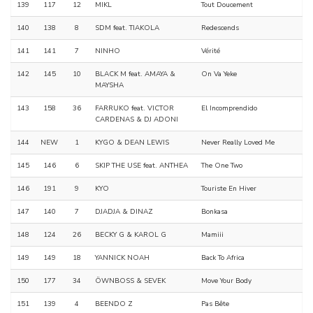
139
117
12
MIKL
Tout Doucement
140
138
8
SDM feat. TIAKOLA
Redescends
141
141
7
NINHO
Vérité
142
145
10
BLACK M feat. AMAYA &
On Va Yeke
MAYSHA
143
158
36
FARRUKO feat. VICTOR
El Incomprendido
CARDENAS & DJ ADONI
144
NEW
1
KYGO & DEAN LEWIS
Never Really Loved Me
145
146
6
SKIP THE USE feat. ANTHEA
The One Two
146
191
9
KYO
Touriste En Hiver
147
140
7
DJADJA & DINAZ
Bonkasa
148
124
26
BECKY G & KAROL G
Mamiii
149
149
18
YANNICK NOAH
Back To Africa
150
177
34
ÖWNBOSS & SEVEK
Move Your Body
151
139
4
BEENDO Z
Pas Bête