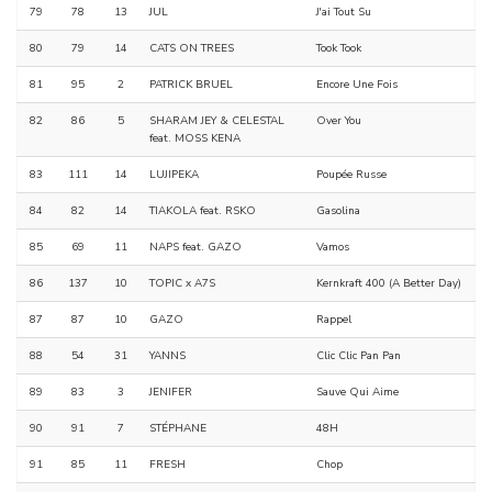
79
78
13
JUL
J'ai Tout Su
80
79
14
CATS ON TREES
Took Took
81
95
2
PATRICK BRUEL
Encore Une Fois
82
86
5
SHARAM JEY & CELESTAL
Over You
feat. MOSS KENA
83
111
14
LUJIPEKA
Poupée Russe
84
82
14
TIAKOLA feat. RSKO
Gasolina
85
69
11
NAPS feat. GAZO
Vamos
86
137
10
TOPIC x A7S
Kernkraft 400 (A Better Day)
87
87
10
GAZO
Rappel
88
54
31
YANNS
Clic Clic Pan Pan
89
83
3
JENIFER
Sauve Qui Aime
90
91
7
STÉPHANE
48H
91
85
11
FRESH
Chop