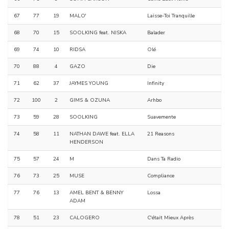
67
77
19
MALO'
Laisse-Toi Tranquille
68
70
15
SOOLKING feat. NISKA
Balader
69
74
10
RIDSA
Olé
70
88
4
GAZO
Die
71
62
37
JAYMES YOUNG
Infinity
72
100
2
GIMS & OZUNA
Arhbo
73
59
28
SOOLKING
Suavemente
74
58
11
NATHAN DAWE feat. ELLA
21 Reasons
HENDERSON
75
57
24
M
Dans Ta Radio
76
73
25
MUSE
Compliance
77
76
13
AMEL BENT & BENNY
Lossa
ADAM
78
51
23
CALOGERO
C'était Mieux Après