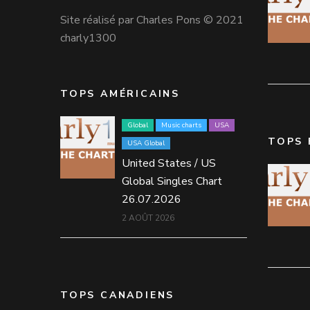
Site réalisé par Charles Pons © 2021
charly1300
TOPS AMÉRICAINS
Global
Music charts
USA
TOPS 
USA Global
United States / US
Global Singles Chart
26.07.2026
2 AOÛT 2026
TOPS CANADIENS