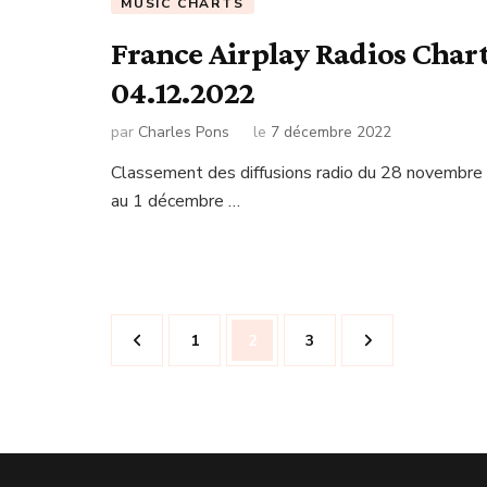
MUSIC CHARTS
France Airplay Radios Char
04.12.2022
par
Charles Pons
le
7 décembre 2022
Classement des diffusions radio du 28 novembre
au 1 décembre …
Navigation
Page
Page
Page
1
2
3
des
articles