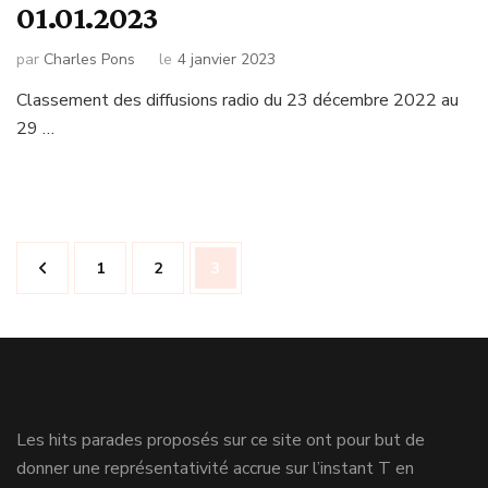
01.01.2023
par
Charles Pons
le
4 janvier 2023
Classement des diffusions radio du 23 décembre 2022 au
29 …
Navigation
Page
Page
Page
1
2
3
des
articles
Les hits parades proposés sur ce site ont pour but de
donner une représentativité accrue sur l’instant T en