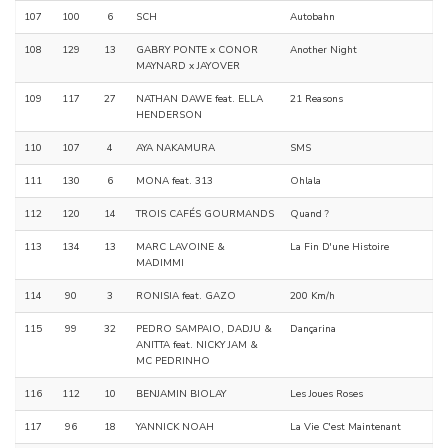
107
100
6
SCH
Autobahn
108
129
13
GABRY PONTE x CONOR
Another Night
MAYNARD x JAYOVER
109
117
27
NATHAN DAWE feat. ELLA
21 Reasons
HENDERSON
110
107
4
AYA NAKAMURA
SMS
111
130
6
MONA feat. 313
Ohlala
112
120
14
TROIS CAFÉS GOURMANDS
Quand ?
113
134
13
MARC LAVOINE &
La Fin D'une Histoire
MADIMMI
114
90
3
RONISIA feat. GAZO
200 Km/h
115
99
32
PEDRO SAMPAIO, DADJU &
Dançarina
ANITTA feat. NICKY JAM &
MC PEDRINHO
116
112
10
BENJAMIN BIOLAY
Les Joues Roses
117
96
18
YANNICK NOAH
La Vie C'est Maintenant