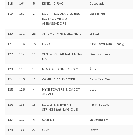
118
164
5
KENDJI GIRAC
Desperado
119
153
2
LOST FREQUENCIES feat.
Back To You
ELLEY DUHÉ & x
AMBASSADORS
120
101
25
ANA MENA feat. BELINDA
Las 12
121
116
15
LIZZO
2 Be Loved (Am I Ready)
122
122
11
VIZE & R3HAB feat. ENNY-
One Last Time
MAE
123
113
13
M & GAIL ANN DORSEY
À Toi
124
115
13
CAMILLE SCHNEYDER
Dans Mon Dos
125
126
4
MYKE TOWERS & DADDY
Ulala
YANKEE
126
133
13
LUCAS & STEVE x 4
If It Ain't Love
STRINGS feat. LAGIQUE
127
118
6
JENIFER
En Attendant
128
144
22
GAMBI
Petete