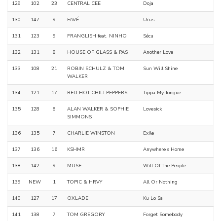
129
102
23
CENTRAL CEE
Doja
130
147
9
FAVÉ
Urus
131
123
9
FRANGLISH feat. NINHO
Sécu
132
131
8
HOUSE OF GLASS & PAS
Another Love
133
108
21
ROBIN SCHULZ & TOM
Sun Will Shine
WALKER
134
121
17
RED HOT CHILI PEPPERS
Tippa My Tongue
135
128
8
ALAN WALKER & SOPHIE
Lovesick
SIMMONS
136
135
7
CHARLIE WINSTON
Exile
137
136
16
KSHMR
Anywhere's Home
138
142
9
MUSE
Will Of The People
139
NEW
1
TOPIC & HRVY
All Or Nothing
140
127
17
OXLADE
Ku Lo Sa
141
138
7
TOM GREGORY
Forget Somebody