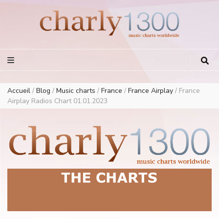
Europe Airplay Charts Radios Music Worldwide – Charly1300
European Music Charts plus USA and Australia
Accueil
/
Blog
/
Music charts
/
France
/
France Airplay
/
France
Airplay Radios Chart 01.01.2023