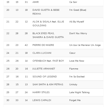
19
19
31
AMIR
Ce Soir
20
13
18
DAVID GUETTA & BEBE
I'm Good (Blue)
REXHA
21
22
12
ALOK & SIGALA feat. ELLIE
All By Myself
GOULDING
22
28
28
BLACK EYED PEAS,
Don't You Worry
SHAKIRA & DAVID GUETTA
23
23
42
PIERRE DE MAERE
Un Jour Je Marierai Un Ange
24
21
18
CLARA LUCIANI
Cœur
25
26
14
OFENBACH feat. FAST BOY
Love Me Now
26
20
16
JULIETTE ARMANET
Flamme
27
16
11
SOUND OF LEGEND
I'm So Excited
28
15
13
SAM SMITH & KIM PETRAS
Unholy
29
27
24
HARRY STYLES
Late Night Talking
30
33
14
LEWIS CAPALDI
Forget Me