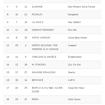
7
9
12
SLIMANE
Des Milliers De Je T'aime
8
10
22
ROSALÍA
Despechá
9
7
14
LIL NAS X
Star Walkin'
10
11
16
DERMOT KENNEDY
Kiss Me
11
8
19
SOFIA CARSON
Come Back Home
12
35
4
METRO BOOMIN, THE
Creepin'
WEEKND & 21 SAVAGE
13
14
9
ORELSAN & ANGÈLE
Évidemment
14
12
18
M. POKORA
Qui On Est
15
17
27
IMAGINE DRAGONS
Sharks
16
18
14
BEYONCÉ
Cuff It
17
24
25
BIGFLO & OLI feat. JULIEN
Coup De Vieux
DORÉ
18
25
37
REMA
Calm Down