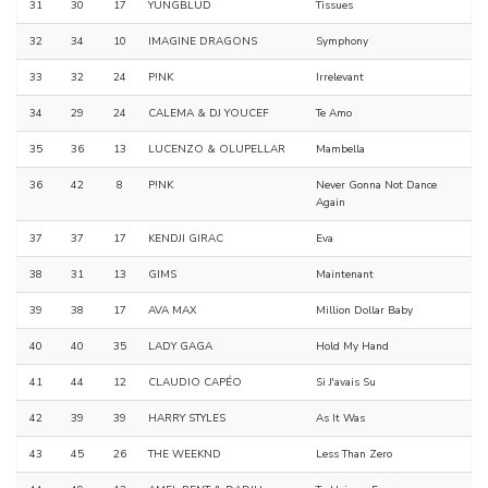
31
30
17
YUNGBLUD
Tissues
32
34
10
IMAGINE DRAGONS
Symphony
33
32
24
P!NK
Irrelevant
34
29
24
CALEMA & DJ YOUCEF
Te Amo
35
36
13
LUCENZO & OLUPELLAR
Mambella
36
42
8
P!NK
Never Gonna Not Dance
Again
37
37
17
KENDJI GIRAC
Eva
38
31
13
GIMS
Maintenant
39
38
17
AVA MAX
Million Dollar Baby
40
40
35
LADY GAGA
Hold My Hand
41
44
12
CLAUDIO CAPÉO
Si J'avais Su
42
39
39
HARRY STYLES
As It Was
43
45
26
THE WEEKND
Less Than Zero