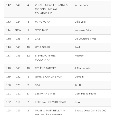
142
140
4
VINAI, LUCAS ESTRADA &
In The Dark
MOONSHINE feat.
POLARWULF
143
124
5
M. POKORA
Déjà Volé
144
NEW
1
STÉPHANE
Nouveau Départ
145
139
3
ZAZ
De Couleurs Vives
146
148
10
AYRA STARR
Rush
147
143
12
STEVE AOKI feat.
Nobody
POLLYANNA
148
141
18
MYLÈNE FARMER
À Tout Jamais
149
132
5
GIMS & CARLA BRUNI
Demain
150
171
2
SZA
Kill Bill
151
151
17
LES FRANGINES
C'est Pas Ta Faute
152
150
7
LETO feat. GUY2BEZBAR
Sosa
153
157
2
MUSE & MATT BELLAMY
Ghosts (How Can I Go On)
feat. MYLÈNE FARMER