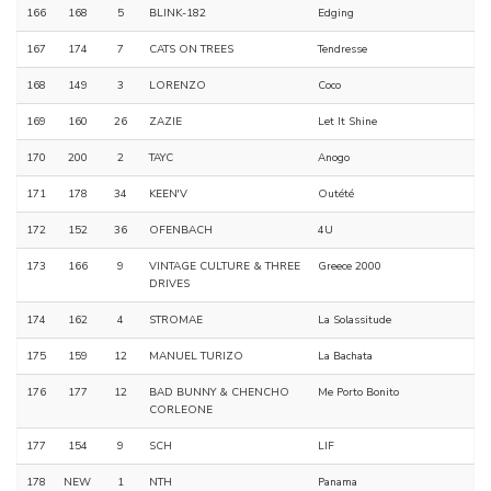
166
168
5
BLINK-182
Edging
167
174
7
CATS ON TREES
Tendresse
168
149
3
LORENZO
Coco
169
160
26
ZAZIE
Let It Shine
170
200
2
TAYC
Anogo
171
178
34
KEEN'V
Outété
172
152
36
OFENBACH
4U
173
166
9
VINTAGE CULTURE & THREE
Greece 2000
DRIVES
174
162
4
STROMAE
La Solassitude
175
159
12
MANUEL TURIZO
La Bachata
176
177
12
BAD BUNNY & CHENCHO
Me Porto Bonito
CORLEONE
177
154
9
SCH
LIF
178
NEW
1
NTH
Panama