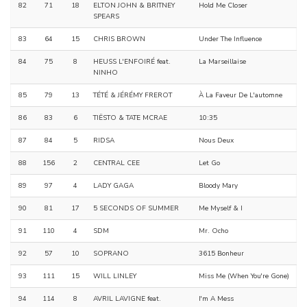
82
71
18
ELTON JOHN & BRITNEY
Hold Me Closer
SPEARS
83
64
15
CHRIS BROWN
Under The Influence
84
75
8
HEUSS L'ENFOIRÉ feat.
La Marseillaise
NINHO
85
79
13
TÉTÉ & JÉRÉMY FREROT
À La Faveur De L'automne
86
83
6
TIËSTO & TATE MCRAE
10:35
87
84
5
RIDSA
Nous Deux
88
156
2
CENTRAL CEE
Let Go
89
97
4
LADY GAGA
Bloody Mary
90
81
17
5 SECONDS OF SUMMER
Me Myself & I
91
110
4
SDM
Mr. Ocho
92
57
10
SOPRANO
3615 Bonheur
93
111
15
WILL LINLEY
Miss Me (When You're Gone)
94
114
8
AVRIL LAVIGNE feat.
I'm A Mess