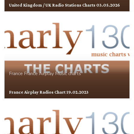
United Kingdom / UK Radio Stations Charts 03.05.2026
France
France Airplay
Music charts
France Airplay Radios Chart 19.02.2023