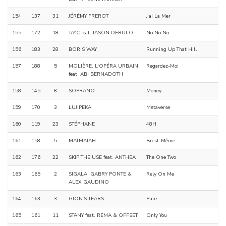
154
137
31
JÉRÉMY FREROT
J'ai La Mer
155
172
18
TAYC feat. JASON DERULO
No No No
156
183
28
BORIS WAY
Running Up That Hill
157
188
5
MOLIÈRE, L'OPÉRA URBAIN
Regardez-Moi
feat. ABI BERNADOTH
158
145
8
SOPRANO
Money
159
170
3
LUJIPEKA
Metaverse
160
119
23
STÉPHANE
48H
161
158
5
MATMATAH
Brest-Même
162
176
22
SKIP THE USE feat. ANTHEA
The One Two
163
165
2
SIGALA, GABRY PONTE &
Rely On Me
ALEX GAUDINO
164
163
3
GJON'S TEARS
Pure
165
161
11
STANY feat. REMA & OFFSET
Only You