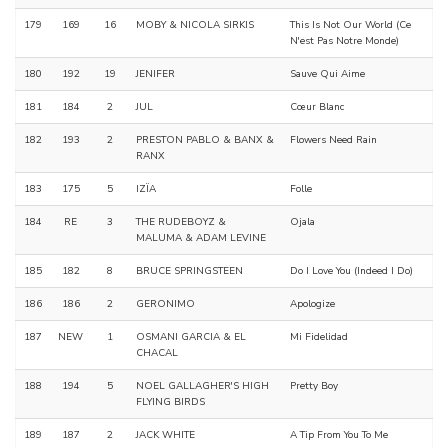
179
169
16
MOBY & NICOLA SIRKIS
This Is Not Our World (Ce
N'est Pas Notre Monde)
180
192
19
JENIFER
Sauve Qui Aime
181
184
2
JUL
Cœur Blanc
182
193
2
PRESTON PABLO & BANX &
Flowers Need Rain
RANX
183
175
5
IZÏA
Folle
184
RE
3
THE RUDEBOYZ &
Ojala
MALUMA & ADAM LEVINE
185
182
8
BRUCE SPRINGSTEEN
Do I Love You (Indeed I Do)
186
186
2
GERONIMO
Apologize
187
NEW
1
OSMANI GARCIA & EL
Mi Fidelidad
CHACAL
188
194
5
NOEL GALLAGHER'S HIGH
Pretty Boy
FLYING BIRDS
189
187
2
JACK WHITE
A Tip From You To Me