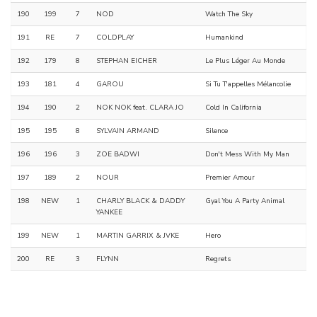
190
199
7
NOD
Watch The Sky
191
RE
7
COLDPLAY
Humankind
192
179
8
STEPHAN EICHER
Le Plus Léger Au Monde
193
181
4
GAROU
Si Tu T'appelles Mélancolie
194
190
2
NOK NOK feat. CLARA JO
Cold In California
195
195
8
SYLVAIN ARMAND
Silence
196
196
3
ZOE BADWI
Don't Mess With My Man
197
189
2
NOUR
Premier Amour
198
NEW
1
CHARLY BLACK & DADDY
Gyal You A Party Animal
YANKEE
199
NEW
1
MARTIN GARRIX & JVKE
Hero
200
RE
3
FLYNN
Regrets