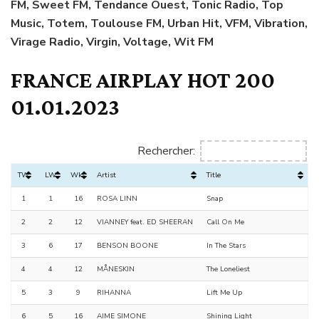
FM, Sweet FM, Tendance Ouest, Tonic Radio, Top
Music, Totem, Toulouse FM, Urban Hit, VFM, Vibration,
Virage Radio, Virgin, Voltage, Wit FM
FRANCE AIRPLAY HOT 200
01.01.2023
Rechercher:
TW
LW
Wks
Artist
Title
1
1
16
ROSA LINN
Snap
2
2
12
VIANNEY feat. ED SHEERAN
Call On Me
3
6
17
BENSON BOONE
In The Stars
4
4
12
MÅNESKIN
The Loneliest
5
3
9
RIHANNA
Lift Me Up
6
5
16
AIME SIMONE
Shining Light