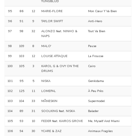
YUNGBLUD
95
86
12
MARIE-FLORE
Mon Cœur Y Va Bien
96
91
9
TAYLOR SWIFT
Anti-Hero
97
98
32
ALONZO feat. NINHO &
Tout Va Bien
NAPS
98
109
8
MALO'
Pause
99
103
12
LOUISE ATTAQUE
La Frousse
100
105
3
KAROL G & OVY ON THE
Cairo
DRUMS
101
95
5
NISKA
Genkidama
102
125
11
LOMEPAL
À Peu Près
103
104
33
MÅNESKIN
Supermodel
104
89
31
SOOLKING feat. NISKA
Balader
105
93
10
FEDER feat. KAIROS GROVE
Me, Myself And Miami
106
94
30
YCARE & ZAZ
Animaux Fragiles