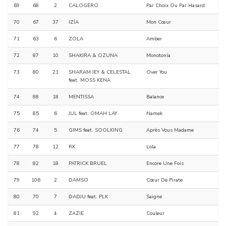
69
68
2
CALOGERO
Par Choix Ou Par Hasard
70
67
37
IZÏA
Mon Cœur
71
63
6
ZOLA
Amber
72
87
10
SHAKIRA & OZUNA
Monotonía
73
80
21
SHARAM JEY & CELESTAL
Over You
feat. MOSS KENA
74
88
18
MENTISSA
Balance
75
85
6
JUL feat. OMAH LAY
Namek
76
74
5
GIMS feat. SOOLKING
Après Vous Madame
77
78
12
RK
Lola
78
82
18
PATRICK BRUEL
Encore Une Fois
79
106
2
DAMSO
Cœur De Pirate
80
70
7
DADJU feat. PLK
Saigne
81
92
4
ZAZIE
Couleur