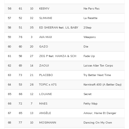
56
61
10
KEEN'V
Ne Pars Pas
57
52
32
SLIMANE
La Recette
58
51
35
ED SHEERAN feat. LIL BABY
2Step
59
76
3
AVA MAX
Weapons
60
60
20
GAZO
Die
61
58
27
ZEG P feat. HAMZA & SCH
Fade Up
62
69
14
ZAOUI
Laisse Aller Ton Corps
63
73
21
PLACEBO
Try Better Next Time
64
53
26
TOPIC x A7S
Kernkraft 400 (A Better Day)
65
66
12
LOUANE
Secret
66
72
7
MAES
Fetty Wap
67
65
13
ANGÈLE
Amour, Haine Et Danger
68
77
10
MOSIMANN
Dancing On My Own