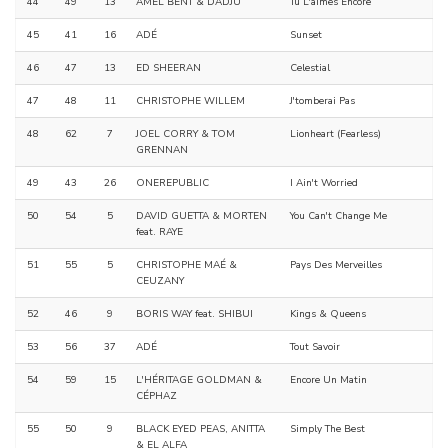
44
49
13
AMEL BENT & DADJU
Tu L'aimes Encore
45
41
16
ADÉ
Sunset
46
47
13
ED SHEERAN
Celestial
47
48
11
CHRISTOPHE WILLEM
J'tomberai Pas
48
62
7
JOEL CORRY & TOM
Lionheart (Fearless)
GRENNAN
49
43
26
ONEREPUBLIC
I Ain't Worried
50
54
5
DAVID GUETTA & MORTEN
You Can't Change Me
feat. RAYE
51
55
5
CHRISTOPHE MAÉ &
Pays Des Merveilles
CEUZANY
52
46
9
BORIS WAY feat. SHIBUI
Kings & Queens
53
56
37
ADÉ
Tout Savoir
54
59
15
L'HÉRITAGE GOLDMAN &
Encore Un Matin
CÉPHAZ
55
50
9
BLACK EYED PEAS, ANITTA
Simply The Best
& EL ALFA