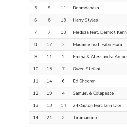
5
9
11
Boomdabash
6
8
13
Harry Styles
7
7
13
Meduza feat. Dermot Ken
8
17
2
Madame feat. Fabri Fibra
9
11
2
Emma & Alessandra Amor
10
15
7
Gwen Stefani
11
14
6
Ed Sheeran
12
19
4
Samuel & Colapesce
13
13
14
24kGoldn feat. Iann Dior
14
21
3
Tiromancino