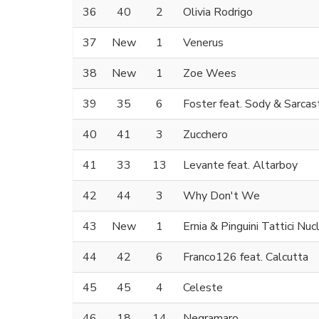
36
40
2
Olivia Rodrigo
37
New
1
Venerus
38
New
1
Zoe Wees
39
35
6
Foster feat. Sody & Sarcas
40
41
3
Zucchero
41
33
13
Levante feat. Altarboy
42
44
3
Why Don't We
43
New
1
Ernia & Pinguini Tattici Nucl
44
42
6
Franco126 feat. Calcutta
45
45
4
Celeste
46
18
14
Negramaro