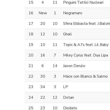
15
4
11
Pinguini Tattici Nucleari
16
New
1
Negramaro
17
20
10
Sfera Ebbasta feat. J.Balvin
18
12
10
Ghali
19
10
11
Topic & A7s feat. Lil Baby
20
16
7
Miley Cyrus feat. Dua Lipa
21
6
14
Jason Derulo
22
30
3
Mace con Blanco & Salmo
23
34
3
LP
24
22
12
Dotan
25
23
10
Diodato