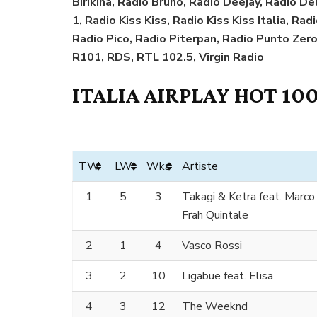
Birikina, Radio Bruno, Radio Deejay, Radio Del
1, Radio Kiss Kiss, Radio Kiss Kiss Italia, Ra
Radio Pico, Radio Piterpan, Radio Punto Zero
R101, RDS, RTL 102.5, Virgin Radio
ITALIA AIRPLAY HOT 100
TW
LW
Wks
Artiste
1
5
3
Takagi & Ketra feat. Marc
Frah Quintale
2
1
4
Vasco Rossi
3
2
10
Ligabue feat. Elisa
4
3
12
The Weeknd