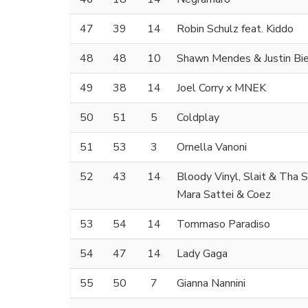
47
39
14
Robin Schulz feat. Kiddo
48
48
10
Shawn Mendes & Justin Bi
49
38
14
Joel Corry x MNEK
50
51
5
Coldplay
51
53
3
Ornella Vanoni
52
43
14
Bloody Vinyl, Slait & Tha 
Mara Sattei & Coez
53
54
14
Tommaso Paradiso
54
47
14
Lady Gaga
55
50
7
Gianna Nannini