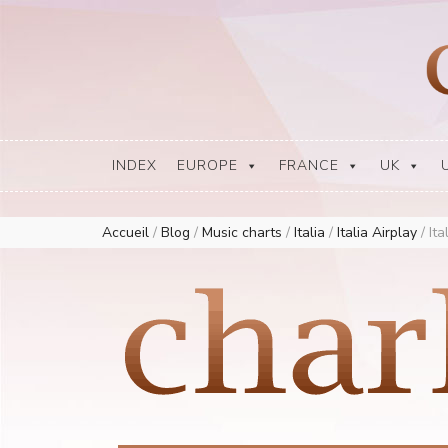
Europe Airplay Charts Radios Music Worldwide – Charly1300
European Music Charts plus USA and Australia
INDEX
EUROPE
FRANCE
UK
Accueil
/
Blog
/
Music charts
/
Italia
/
Italia Airplay
/
Ita