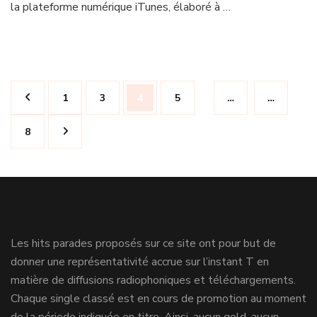
la plateforme numérique iTunes, élaboré à …
Navigation
Page
Page
Page
Page
1
3
4
5
…
…
des
articles
Page
8
Les hits parades proposés sur ce site ont pour but de
donner une représentativité accrue sur l’instant T en
matière de diffusions radiophoniques et téléchargements.
Chaque single classé est en cours de promotion au moment
de la période indiquée en titre. Ainsi, aucun gold, aucun