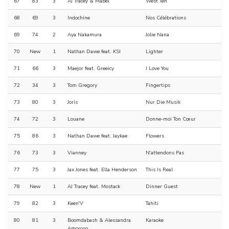
67
83
3
AJ Tracey & Mabel
West Ten
68
69
3
Indochine
Nos Célébrations
69
74
2
Aya Nakamura
Jolie Nana
70
New
1
Nathan Dawe feat. KSI
Lighter
71
66
3
Maejor feat. Greeicy
I Love You
72
34
3
Tom Gregory
Fingertips
73
80
3
Joris
Nur Die Musik
74
72
3
Louane
Donne-moi Ton Cœur
75
86
3
Nathan Dawe feat. Jaykae
Flowers
76
73
3
Vianney
N'attendons Pas
77
75
3
Jax Jones feat. Ella Henderson
This Is Real
78
New
1
AJ Tracey feat. Mostack
Dinner Guest
79
82
3
Keen'V
Tahiti
80
81
3
Boomdabash & Alessandra
Karaoke
Amoroso