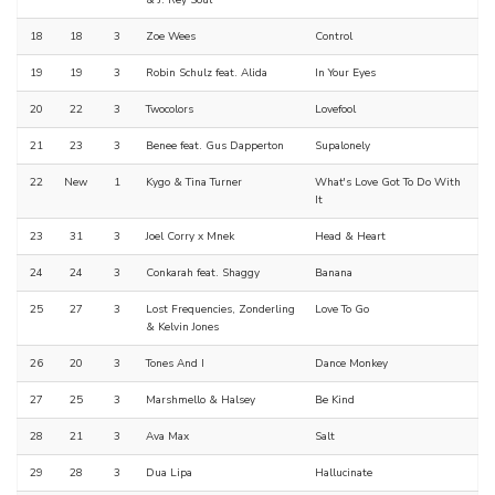
& J. Rey Soul
18
18
3
Zoe Wees
Control
19
19
3
Robin Schulz feat. Alida
In Your Eyes
20
22
3
Twocolors
Lovefool
21
23
3
Benee feat. Gus Dapperton
Supalonely
22
New
1
Kygo & Tina Turner
What's Love Got To Do With
It
23
31
3
Joel Corry x Mnek
Head & Heart
24
24
3
Conkarah feat. Shaggy
Banana
25
27
3
Lost Frequencies, Zonderling
Love To Go
& Kelvin Jones
26
20
3
Tones And I
Dance Monkey
27
25
3
Marshmello & Halsey
Be Kind
28
21
3
Ava Max
Salt
29
28
3
Dua Lipa
Hallucinate