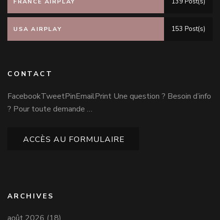
139 Post(s)
FRANCE AIRPLAY
153 Post(s)
USA AIRPLAY
CONTACT
FacebookTweetPinEmailPrint Une question ? Besoin d’info
? Pour toute demande …
ACCÈS AU FORMULAIRE
ARCHIVES
août 2026
(18)