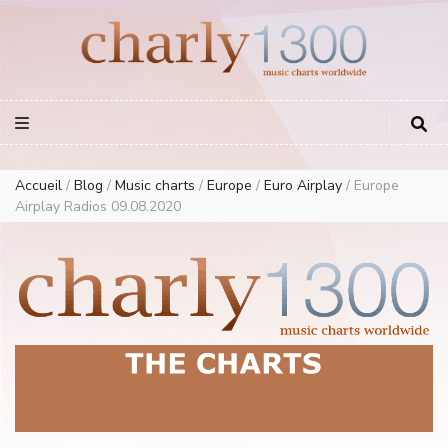
Europe Airplay Charts Radios Music Worldwide – Charly1300
European Music Charts plus USA and Australia
Accueil
/
Blog
/
Music charts
/
Europe
/
Euro Airplay
/
Europe
Airplay Radios 09.08.2020