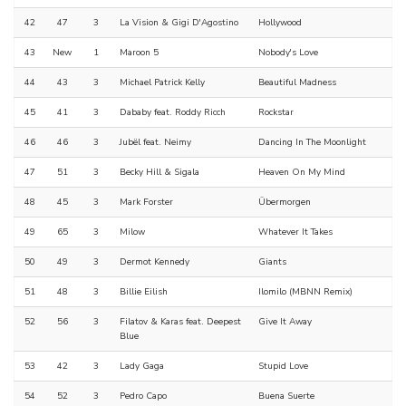
42
47
3
La Vision & Gigi D'Agostino
Hollywood
43
New
1
Maroon 5
Nobody's Love
44
43
3
Michael Patrick Kelly
Beautiful Madness
45
41
3
Dababy feat. Roddy Ricch
Rockstar
46
46
3
Jubël feat. Neimy
Dancing In The Moonlight
47
51
3
Becky Hill & Sigala
Heaven On My Mind
48
45
3
Mark Forster
Übermorgen
49
65
3
Milow
Whatever It Takes
50
49
3
Dermot Kennedy
Giants
51
48
3
Billie Eilish
Ilomilo (MBNN Remix)
52
56
3
Filatov & Karas feat. Deepest
Give It Away
Blue
53
42
3
Lady Gaga
Stupid Love
54
52
3
Pedro Capo
Buena Suerte