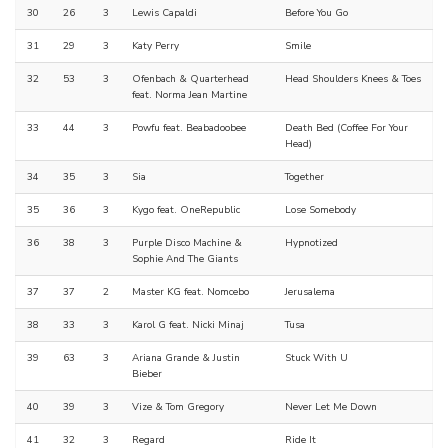
30
26
3
Lewis Capaldi
Before You Go
31
29
3
Katy Perry
Smile
32
53
3
Ofenbach & Quarterhead
Head Shoulders Knees & Toes
feat. Norma Jean Martine
33
44
3
Powfu feat. Beabadoobee
Death Bed (Coffee For Your
Head)
34
35
3
Sia
Together
35
36
3
Kygo feat. OneRepublic
Lose Somebody
36
38
3
Purple Disco Machine &
Hypnotized
Sophie And The Giants
37
37
2
Master KG feat. Nomcebo
Jerusalema
38
33
3
Karol G feat. Nicki Minaj
Tusa
39
63
3
Ariana Grande & Justin
Stuck With U
Bieber
40
39
3
Vize & Tom Gregory
Never Let Me Down
41
32
3
Regard
Ride It