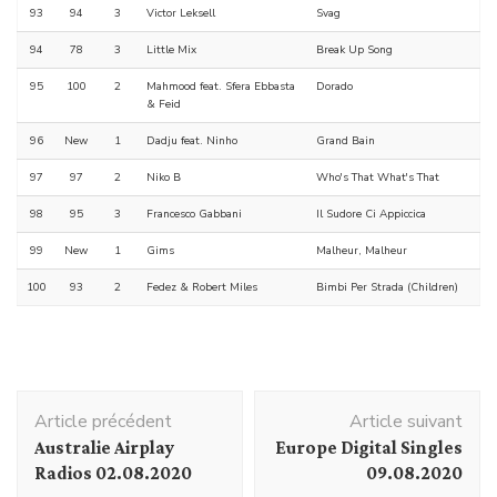
93
94
3
Victor Leksell
Svag
94
78
3
Little Mix
Break Up Song
95
100
2
Mahmood feat. Sfera Ebbasta
Dorado
& Feid
96
New
1
Dadju feat. Ninho
Grand Bain
97
97
2
Niko B
Who's That What's That
98
95
3
Francesco Gabbani
Il Sudore Ci Appiccica
99
New
1
Gims
Malheur, Malheur
100
93
2
Fedez & Robert Miles
Bimbi Per Strada (Children)
Navigation
Article précédent
Article suivant
d'article
Australie Airplay
Europe Digital Singles
Radios 02.08.2020
09.08.2020