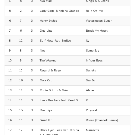
4
5
3
Ava Max
Kings & Queens
5
2
3
Lady Gaga & Ariana Grande
Rain On Me
6
7
3
Harry Styles
Watermelon Sugar
7
6
3
Dua Lipa
Break My Heart
8
12
3
Surf Mesa feat. Emilee
Ily
9
8
3
Nea
Some Say
10
9
3
The Weeknd
In Your Eyes
11
10
3
Regard & Raye
Secrets
12
16
3
Doja Cat
Say So
13
13
3
Robin Schulz & Wes
Alane
14
14
3
Jonas Brothers feat. Karol G
X
15
15
3
Dua Lipa
Physical
16
11
3
Saint Jhn
Roses (Imanbek Remix)
17
17
3
Black Eyed Peas feat. Ozuna
Mamacita