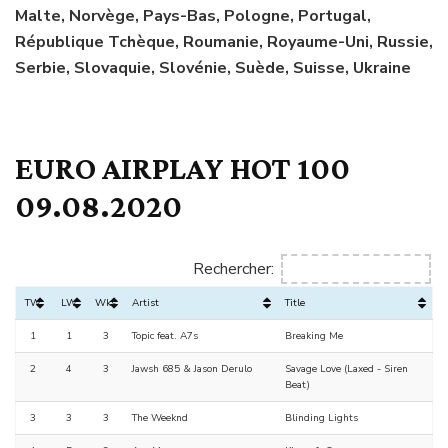
Malte, Norvège, Pays-Bas, Pologne, Portugal,
République Tchèque, Roumanie, Royaume-Uni, Russie,
Serbie, Slovaquie, Slovénie, Suède, Suisse, Ukraine
EURO AIRPLAY HOT 100
09.08.2020
Rechercher:
TW
LW
Wks
Artist
Title
1
1
3
Topic feat. A7s
Breaking Me
2
4
3
Jawsh 685 & Jason Derulo
Savage Love (Laxed - Siren
Beat)
3
3
3
The Weeknd
Blinding Lights