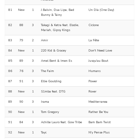
81
New
1
J.Balvin, Dua Lipa, Bad
Un Día (One Day)
Bunny & Tainy
82
88
3
Takagi & Ketra feat. Elodie,
Ciclone
Mariah, Gipsy Kings
83
79
2
Amir
La Fête
84
New
1
220 Kid & Gracey
Don't Need Love
85
89
3
Amel Bent & Imen Es
Jusqu'au Bout
86
76
3
The Faim
Humans
87
91
3
Ellie Goulding
Power
88
New
1
S1mba feat. DTG
Rover
89
90
3
Irama
Mediterranea
90
New
1
Tom Gregory
Rather Be You
91
84
3
Achille Lauro feat. Gow Tribe
Bam Bam Twist
92
New
1
Tayc
N'y Pense Plus