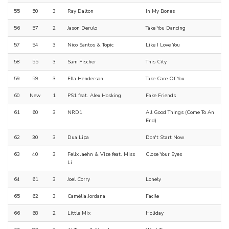
55
50
3
Ray Dalton
In My Bones
56
57
2
Jason Derulo
Take You Dancing
57
54
3
Nico Santos & Topic
Like I Love You
58
55
3
Sam Fischer
This City
59
59
3
Ella Henderson
Take Care Of You
60
New
1
PS1 feat. Alex Hosking
Fake Friends
61
60
3
NRD1
All Good Things (Come To An
End)
62
30
3
Dua Lipa
Don't Start Now
63
40
3
Felix Jaehn & Vize feat. Miss
Close Your Eyes
Li
64
61
3
Joel Corry
Lonely
65
62
3
Camélia Jordana
Facile
66
68
2
Little Mix
Holiday