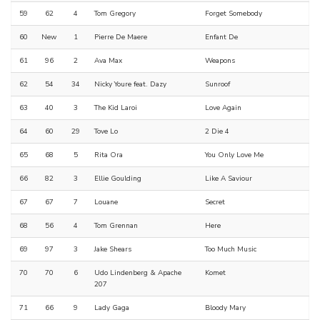
59
62
4
Tom Gregory
Forget Somebody
60
New
1
Pierre De Maere
Enfant De
61
96
2
Ava Max
Weapons
62
54
34
Nicky Youre feat. Dazy
Sunroof
63
40
3
The Kid Laroi
Love Again
64
60
29
Tove Lo
2 Die 4
65
68
5
Rita Ora
You Only Love Me
66
82
3
Ellie Goulding
Like A Saviour
67
67
7
Louane
Secret
68
56
4
Tom Grennan
Here
69
97
3
Jake Shears
Too Much Music
70
70
6
Udo Lindenberg & Apache
Komet
207
71
66
9
Lady Gaga
Bloody Mary