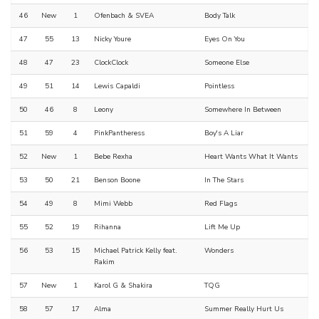
46
New
1
Ofenbach & SVEA
Body Talk
47
55
13
Nicky Youre
Eyes On You
48
47
23
ClockClock
Someone Else
49
51
14
Lewis Capaldi
Pointless
50
46
8
Leony
Somewhere In Between
51
59
4
PinkPantheress
Boy's A Liar
52
New
1
Bebe Rexha
Heart Wants What It Wants
53
50
21
Benson Boone
In The Stars
54
49
8
Mimi Webb
Red Flags
55
52
19
Rihanna
Lift Me Up
56
53
15
Michael Patrick Kelly feat.
Wonders
Rakim
57
New
1
Karol G & Shakira
TQG
58
57
17
Alma
Summer Really Hurt Us