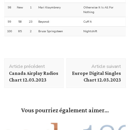
98
New
1
Mari Kraymbrery
Otherwise It Is All For
Nothing
99
58
23
Beyoncé
Cuff It
100
85
2
Bruce Springsteen
Nightshift
Navigation
Article précédent
Article suivant
d'article
Canada Airplay Radios
Europe Digital Singles
Chart 12.03.2023
Chart 12.03.2023
Vous pourriez également aimer...