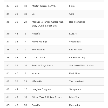
33
29
10
Martin Garrix & JVKE
Hero
34
35
18
Loi
Gold
35
33
29
Meduza & James Carter feat.
Bad Memories
Elley Duhé & Fast Boy
36
44
6
Rosalía
LLYLM
37
34
7
Freya Ridings
Weekends
38
79
2
The Weeknd
Die For You
39
38
8
Cian Ducrot
I'll Be Waiting
40
37
10
Pnau & Troye Sivan
You Know What I Need
41
45
6
Kamrad
Feel Alive
42
39
21
Måneskin
The Loneliest
43
41
15
Imagine Dragons
Symphony
44
42
18
Oliver Tree & Robin Schulz
Miss You
45
43
28
Rosalía
Despechá