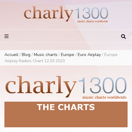
Europe Airplay Charts Radios Music Worldwide – Charly1300
European Music Charts plus USA and Australia
Accueil
/
Blog
/
Music charts
/
Europe
/
Euro Airplay
/
Europe
Airplay Radios Chart 12.03.2023