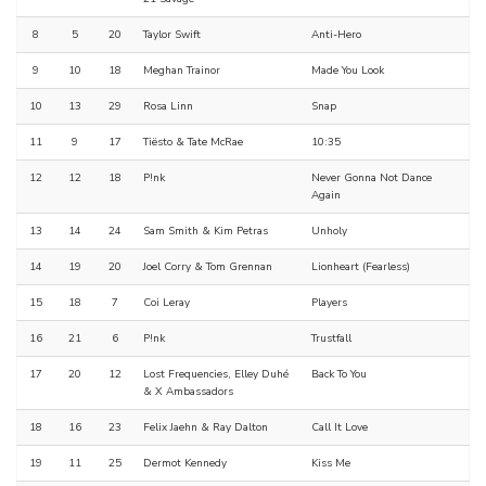
8
5
20
Taylor Swift
Anti-Hero
9
10
18
Meghan Trainor
Made You Look
10
13
29
Rosa Linn
Snap
11
9
17
Tiësto & Tate McRae
10:35
12
12
18
P!nk
Never Gonna Not Dance
Again
13
14
24
Sam Smith & Kim Petras
Unholy
14
19
20
Joel Corry & Tom Grennan
Lionheart (Fearless)
15
18
7
Coi Leray
Players
16
21
6
P!nk
Trustfall
17
20
12
Lost Frequencies, Elley Duhé
Back To You
& X Ambassadors
18
16
23
Felix Jaehn & Ray Dalton
Call It Love
19
11
25
Dermot Kennedy
Kiss Me