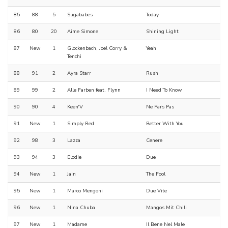
85
88
5
Sugababes
Today
86
80
20
Aime Simone
Shining Light
87
New
1
Glockenbach, Joel Corry &
Yeah
Tenchi
88
91
2
Ayra Starr
Rush
89
99
2
Alle Farben feat. Flynn
I Need To Know
90
90
4
Keen'V
Ne Pars Pas
91
New
1
Simply Red
Better With You
92
98
3
Lazza
Cenere
93
94
3
Elodie
Due
94
New
1
Jain
The Fool
95
New
1
Marco Mengoni
Due Vite
96
New
1
Nina Chuba
Mangos Mit Chili
97
New
1
Madame
Il Bene Nel Male