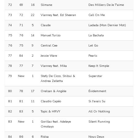
72
69
16
Slimane
Des Milliers De Je T'aime
73
72
22
Vianney feat. Ed Sheeran
Call On Me
74
71
5
Claude
Ladada (Mon Dernier Mot)
75
76
14
Manuel Turizo
La Bachata
76
75
9
Central Cee
Let Go
77
84
2
Jessie Ware
Pearls
78
77
7
Vianney feat. Mika
Keep It Simple
79
New
1
Stefy De Cicco, Shibui &
Superstar
Andrea Zelletta
80
78
17
Orelsan & Angèle
Évidemment
81
81
11
Claudio Capéo
Si J'avais Su
82
83
5
Topic & HRVY
All Or Nothing
83
New
1
Gorillaz feat. Adeleye
Silent Running
Omotayo
84
86
6
Ridsa
Nous Deux