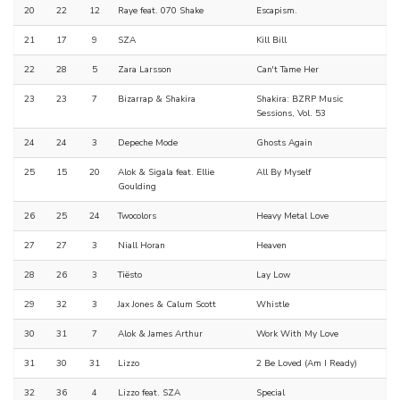
20
22
12
Raye feat. 070 Shake
Escapism.
21
17
9
SZA
Kill Bill
22
28
5
Zara Larsson
Can't Tame Her
23
23
7
Bizarrap & Shakira
Shakira: BZRP Music
Sessions, Vol. 53
24
24
3
Depeche Mode
Ghosts Again
25
15
20
Alok & Sigala feat. Ellie
All By Myself
Goulding
26
25
24
Twocolors
Heavy Metal Love
27
27
3
Niall Horan
Heaven
28
26
3
Tiësto
Lay Low
29
32
3
Jax Jones & Calum Scott
Whistle
30
31
7
Alok & James Arthur
Work With My Love
31
30
31
Lizzo
2 Be Loved (Am I Ready)
32
36
4
Lizzo feat. SZA
Special