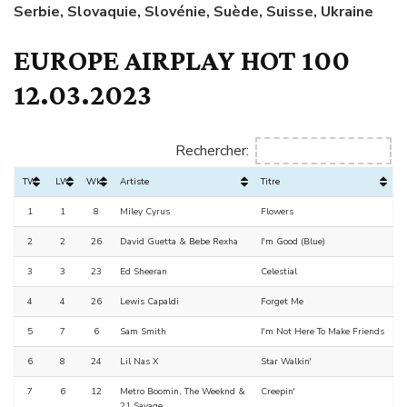
Serbie, Slovaquie, Slovénie, Suède, Suisse, Ukraine
EUROPE AIRPLAY HOT 100
12.03.2023
Rechercher:
TW
LW
Wks
Artiste
Titre
1
1
8
Miley Cyrus
Flowers
2
2
26
David Guetta & Bebe Rexha
I'm Good (Blue)
3
3
23
Ed Sheeran
Celestial
4
4
26
Lewis Capaldi
Forget Me
5
7
6
Sam Smith
I'm Not Here To Make Friends
6
8
24
Lil Nas X
Star Walkin'
7
6
12
Metro Boomin, The Weeknd &
Creepin'
21 Savage