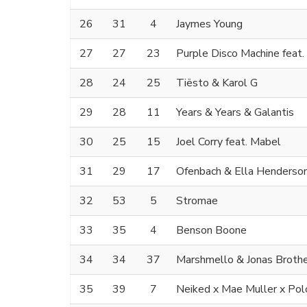
26
31
4
Jaymes Young
27
27
23
Purple Disco Machine feat.
28
24
25
Tiësto & Karol G
29
28
11
Years & Years & Galantis
30
25
15
Joel Corry feat. Mabel
31
29
17
Ofenbach & Ella Henderso
32
53
5
Stromae
33
35
4
Benson Boone
34
34
37
Marshmello & Jonas Broth
35
39
7
Neiked x Mae Muller x Pol