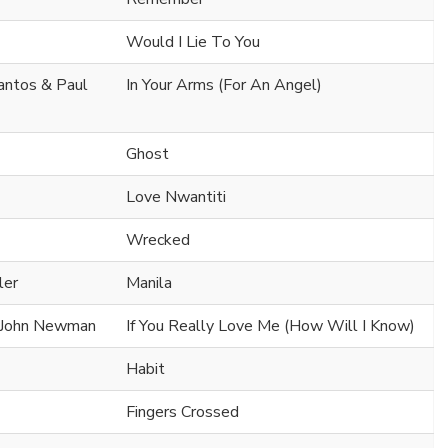
Would I Lie To You
Santos & Paul
In Your Arms (For An Angel)
Ghost
Love Nwantiti
Wrecked
ler
Manila
x John Newman
If You Really Love Me (How Will I Know)
Habit
Fingers Crossed