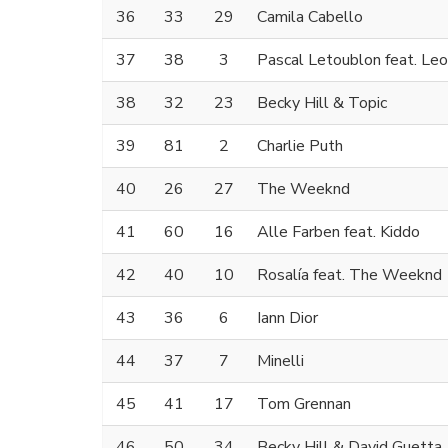
36
33
29
Camila Cabello
37
38
3
Pascal Letoublon feat. Le
38
32
23
Becky Hill & Topic
39
81
2
Charlie Puth
40
26
27
The Weeknd
41
60
16
Alle Farben feat. Kiddo
42
40
10
Rosalía feat. The Weeknd
43
36
6
Iann Dior
44
37
7
Minelli
45
41
17
Tom Grennan
46
50
34
Becky Hill & David Guetta