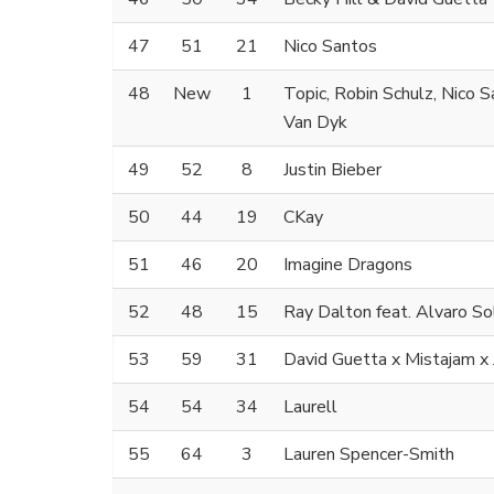
47
51
21
Nico Santos
48
New
1
Topic, Robin Schulz, Nico 
Van Dyk
49
52
8
Justin Bieber
50
44
19
CKay
51
46
20
Imagine Dragons
52
48
15
Ray Dalton feat. Alvaro So
53
59
31
David Guetta x Mistajam 
54
54
34
Laurell
55
64
3
Lauren Spencer-Smith