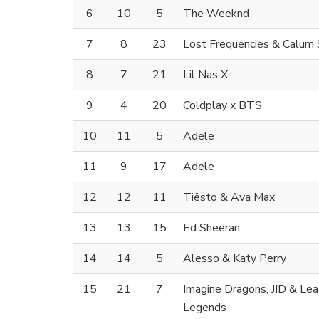
6
10
5
The Weeknd
7
8
23
Lost Frequencies & Calum 
8
7
21
Lil Nas X
9
4
20
Coldplay x BTS
10
11
5
Adele
11
9
17
Adele
12
12
11
Tiësto & Ava Max
13
13
15
Ed Sheeran
14
14
5
Alesso & Katy Perry
15
21
7
Imagine Dragons, JID & Le
Legends