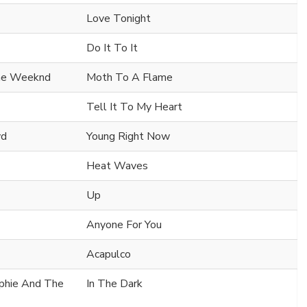
Love Tonight
Do It To It
he Weeknd
Moth To A Flame
Tell It To My Heart
yd
Young Right Now
Heat Waves
Up
Anyone For You
Acapulco
ophie And The
In The Dark