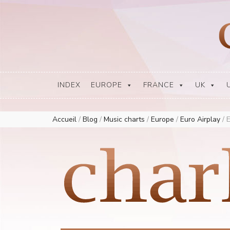
Europe Airplay Charts Radios Music Worldwide – Charly1300
European Music Charts plus USA and Australia
INDEX
EUROPE
FRANCE
UK
Accueil
/
Blog
/
Music charts
/
Europe
/
Euro Airplay
/
E