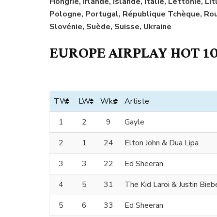
Hongrie, Irlande, Islande, Italie, Lettonie, 
Pologne, Portugal, République Tchèque, Rou
Slovénie, Suède, Suisse, Ukraine
EUROPE AIRPLAY HOT 10
TW
LW
Wks
Artiste
1
2
9
Gayle
2
1
24
Elton John & Dua Lipa
3
3
22
Ed Sheeran
4
5
31
The Kid Laroi & Justin Bieb
5
6
33
Ed Sheeran