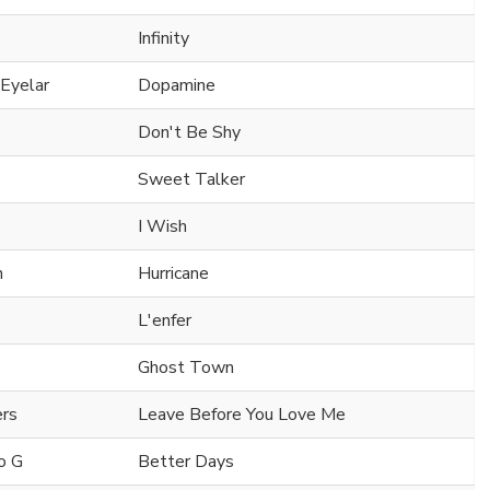
Infinity
 Eyelar
Dopamine
Don't Be Shy
Sweet Talker
I Wish
n
Hurricane
L'enfer
Ghost Town
ers
Leave Before You Love Me
o G
Better Days