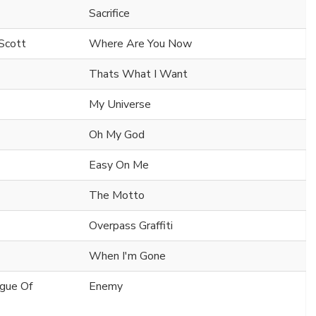
Sacrifice
Scott
Where Are You Now
Thats What I Want
My Universe
Oh My God
Easy On Me
The Motto
Overpass Graffiti
When I'm Gone
ague Of
Enemy