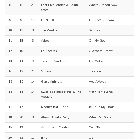
8
8
21
Lost Frequencies & Calum
Where Are You Now
Scott
9
9
19
Lil Nas X
Thats What I Want
10
13
3
The Weeknd
Sacrifice
11
18
3
Adele
Oh My God
12
10
13
Ed Sheeran
Overpass Graffiti
13
11
9
Tiësto & Ava Max
The Motto
14
12
29
Shouse
Love Tonight
15
16
14
Glass Animals
Heat Waves
16
14
14
Swedish House Mafia & The
Moth To A Flame
Weeknd
17
15
13
Meduza feat. Hozier
Tell It To My Heart
18
20
3
Alesso & Katy Perry
When I'm Gone
19
17
11
Acraze feat. Cherish
Do It To It
20
22
10
Inna
Up