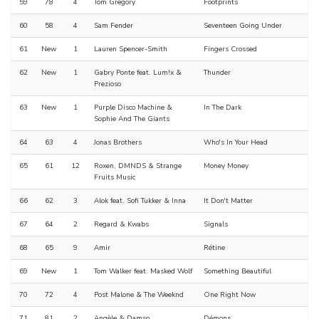
59
78
4
Tom Gregory
Footprints
60
58
4
Sam Fender
Seventeen Going Under
61
New
1
Lauren Spencer-Smith
Fingers Crossed
62
New
1
Gabry Ponte feat. Lum!x &
Thunder
Prezioso
63
New
1
Purple Disco Machine &
In The Dark
Sophie And The Giants
64
63
4
Jonas Brothers
Who's In Your Head
65
61
12
Roxen, DMNDS & Strange
Money Money
Fruits Music
66
62
3
Alok feat. Sofi Tukker & Inna
It Don't Matter
67
64
2
Regard & Kwabs
Signals
68
65
9
Amir
Rétine
69
New
1
Tom Walker feat. Masked Wolf
Something Beautiful
70
72
4
Post Malone & The Weeknd
One Right Now
71
81
2
Angèle & Damso
Démons