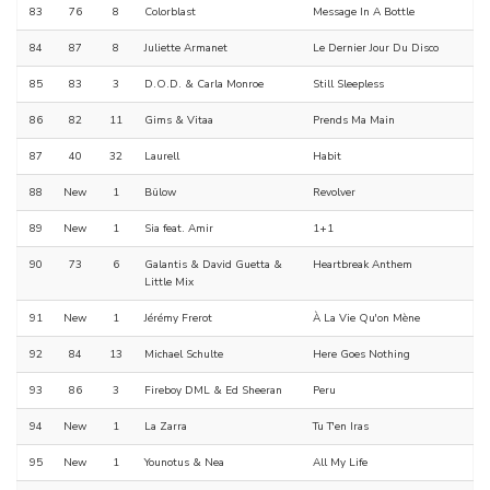
83
76
8
Colorblast
Message In A Bottle
84
87
8
Juliette Armanet
Le Dernier Jour Du Disco
85
83
3
D.O.D. & Carla Monroe
Still Sleepless
86
82
11
Gims & Vitaa
Prends Ma Main
87
40
32
Laurell
Habit
88
New
1
Bülow
Revolver
89
New
1
Sia feat. Amir
1+1
90
73
6
Galantis & David Guetta &
Heartbreak Anthem
Little Mix
91
New
1
Jérémy Frerot
À La Vie Qu'on Mène
92
84
13
Michael Schulte
Here Goes Nothing
93
86
3
Fireboy DML & Ed Sheeran
Peru
94
New
1
La Zarra
Tu T'en Iras
95
New
1
Younotus & Nea
All My Life