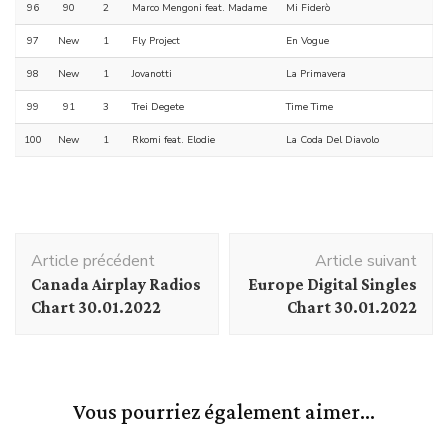
96
90
2
Marco Mengoni feat. Madame
Mi Fiderò
97
New
1
Fly Project
En Vogue
98
New
1
Jovanotti
La Primavera
99
91
3
Trei Degete
Time Time
100
New
1
Rkomi feat. Elodie
La Coda Del Diavolo
Navigation
Article précédent
Article suivant
d'article
Canada Airplay Radios
Europe Digital Singles
Chart 30.01.2022
Chart 30.01.2022
Vous pourriez également aimer...