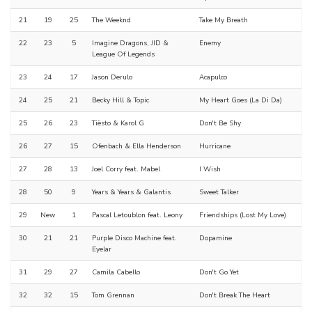
21
19
25
The Weeknd
Take My Breath
22
23
5
Imagine Dragons, JID &
Enemy
League Of Legends
23
24
17
Jason Derulo
Acapulco
24
25
21
Becky Hill & Topic
My Heart Goes (La Di Da)
25
26
23
Tiësto & Karol G
Don't Be Shy
26
27
15
Ofenbach & Ella Henderson
Hurricane
27
28
13
Joel Corry feat. Mabel
I Wish
28
50
9
Years & Years & Galantis
Sweet Talker
29
New
1
Pascal Letoublon feat. Leony
Friendships (Lost My Love)
30
21
21
Purple Disco Machine feat.
Dopamine
Eyelar
31
29
27
Camila Cabello
Don't Go Yet
32
32
15
Tom Grennan
Don't Break The Heart