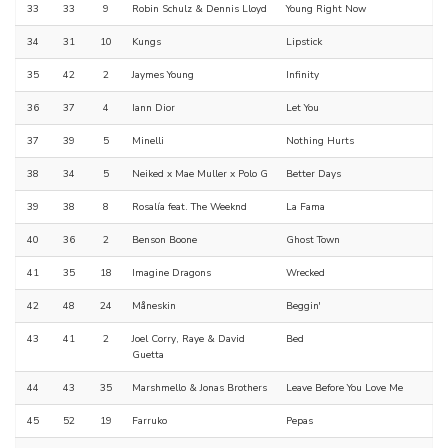
33
33
9
Robin Schulz & Dennis Lloyd
Young Right Now
34
31
10
Kungs
Lipstick
35
42
2
Jaymes Young
Infinity
36
37
4
Iann Dior
Let You
37
39
5
Minelli
Nothing Hurts
38
34
5
Neiked x Mae Muller x Polo G
Better Days
39
38
8
Rosalía feat. The Weeknd
La Fama
40
36
2
Benson Boone
Ghost Town
41
35
18
Imagine Dragons
Wrecked
42
48
24
Måneskin
Beggin'
43
41
2
Joel Corry, Raye & David
Bed
Guetta
44
43
35
Marshmello & Jonas Brothers
Leave Before You Love Me
45
52
19
Farruko
Pepas