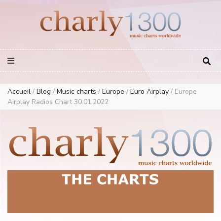
Europe Airplay Charts Radios Music Worldwide – Charly1300
European Music Charts plus USA and Australia
Accueil
/
Blog
/
Music charts
/
Europe
/
Euro Airplay
/
Europe
Airplay Radios Chart 30.01.2022