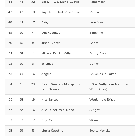
46
46
32
Becky Hill & David Guetta
Remember
47
47
13
Ray Dalton feat. Alvaro Soler
Manila
48
44
17
CKay
Love Nwantiti
49
56
4
OneRepublic
Sunshine
50
60
6
Justin Bieber
Ghost
51
51
11
Michael Patrick Kelly
Blurry Eyes
52
55
3
Stromae
L'enfer
53
49
14
Angèle
Bruxelles Je T'aime
54
45
29
David Guetta x Mistajam x
If You Really Love Me (How
John Newman
Will I Know)
55
53
19
Nico Santos
Would I Lie To You
56
57
14
Alle Farben feat. Kiddo
Alright
57
30
17
Doja Cat
Woman
58
59
5
Ljusja Čebotina
Solnce Monako