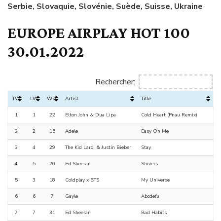
Serbie, Slovaquie, Slovénie, Suède, Suisse, Ukraine
EUROPE AIRPLAY HOT 100
30.01.2022
Rechercher:
TW
LW
Wks
Artist
Title
1
1
22
Elton John & Dua Lipa
Cold Heart (Pnau Remix)
2
2
15
Adele
Easy On Me
3
4
29
The Kid Laroi & Justin Bieber
Stay
4
5
20
Ed Sheeran
Shivers
5
3
18
Coldplay x BTS
My Universe
6
6
7
Gayle
Abcdefu
7
7
31
Ed Sheeran
Bad Habits