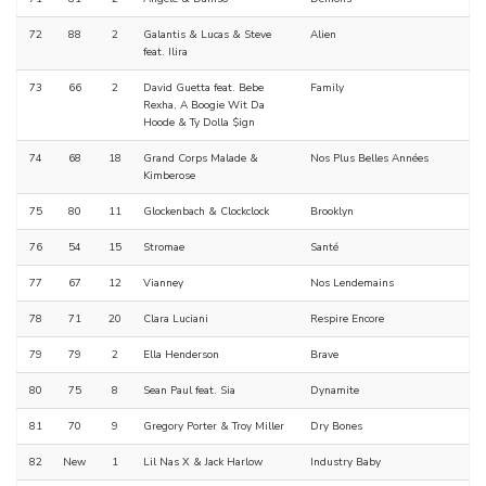
72
88
2
Galantis & Lucas & Steve
Alien
feat. Ilira
73
66
2
David Guetta feat. Bebe
Family
Rexha, A Boogie Wit Da
Hoode & Ty Dolla $ign
74
68
18
Grand Corps Malade &
Nos Plus Belles Années
Kimberose
75
80
11
Glockenbach & Clockclock
Brooklyn
76
54
15
Stromae
Santé
77
67
12
Vianney
Nos Lendemains
78
71
20
Clara Luciani
Respire Encore
79
79
2
Ella Henderson
Brave
80
75
8
Sean Paul feat. Sia
Dynamite
81
70
9
Gregory Porter & Troy Miller
Dry Bones
82
New
1
Lil Nas X & Jack Harlow
Industry Baby