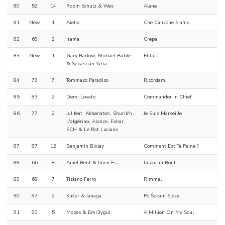
80
52
14
Robin Schulz & Wes
Alane
81
New
1
Aiello
Che Canzone Siamo
82
69
2
Irama
Crepe
83
New
1
Gary Barlow, Michael Bublé
Elita
& Sebastián Yatra
84
79
7
Tommaso Paradiso
Ricordami
85
83
2
Demi Lovato
Commander In Chief
86
77
2
Jul feat. Akhenaton, Shurik'n,
Je Suis Marseille
L'algérino, Alonzo, Fahar,
SCH & Le Rat Luciano
87
87
12
Benjamin Biolay
Comment Est Ta Peine ?
88
66
8
Amel Bent & Imen Es
Jusqu'au Bout
89
68
7
Tiziano Ferro
Rimmel
90
97
2
Kučer & Janaga
Po Ŝekam Slëzy
91
90
5
Moses & Emr3ygul
A Million On My Soul