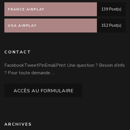
139 Post(s)
FRANCE AIRPLAY
152 Post(s)
USA AIRPLAY
CONTACT
FacebookTweetPinEmailPrint Une question ? Besoin d’info
? Pour toute demande …
ACCÈS AU FORMULAIRE
ARCHIVES