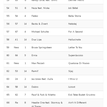
53
63
6
Kendji Girac feat. Gims
Dernier Métro
54
51
6
Naza feat. Niska
Joli Bébé
55
54
4
Fedez
Bella Storia
56
57
14
Basta & Zivert
Nebolej
57
67
4
Michael Schulte
For A Second
58
41
14
Dua Lipa
Hallucinate
59
New
1
Bruce Springsteen
Letter To You
60
64
9
Ernia
Superclassico
61
New
1
Max Pezzali
Qualcosa Di Nuovo
62
53
14
Ramil'
Sijaj
63
24
2
Jax Jones feat. Au/ra
I Miss U
64
58
14
Dabro
Junost
65
62
7
Rauf & Faik & Niletto
Esli Tebe Budet Grustno
66
Re
8
Headie One feat. Stormzy &
Ain't It Different
AJ Tracey