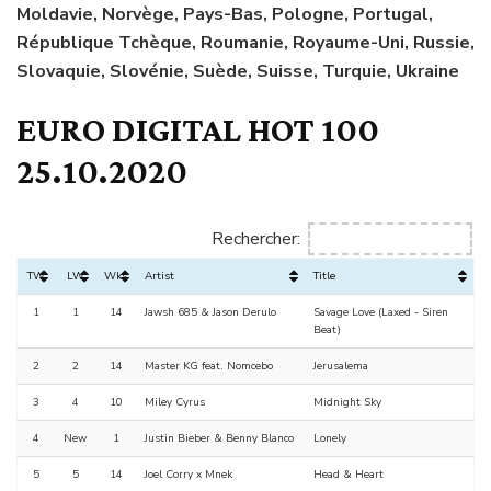
Moldavie, Norvège, Pays-Bas, Pologne, Portugal,
République Tchèque, Roumanie, Royaume-Uni, Russie,
Slovaquie, Slovénie, Suède, Suisse, Turquie, Ukraine
EURO DIGITAL HOT 100
25.10.2020
Rechercher:
TW
LW
Wks
Artist
Title
1
1
14
Jawsh 685 & Jason Derulo
Savage Love (Laxed - Siren
Beat)
2
2
14
Master KG feat. Nomcebo
Jerusalema
3
4
10
Miley Cyrus
Midnight Sky
4
New
1
Justin Bieber & Benny Blanco
Lonely
5
5
14
Joel Corry x Mnek
Head & Heart