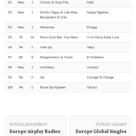
92
New
1
Chunkz & Yung Filly
Hold
93
New
1
Dimitri Vegas & Like Mike,
Happy Together
Bassjackers & Vize
94
New
1
Mamamoo
Dingga
95
70
14
Rocco Hunt feat. Ana Mena
A Un Passo Dalla Luna
96
Re
2
Anet Saj
Slëzy
97
88
5
Morgenshtern & Timati
El Problema
98
New
1
Architects
Animals
99
Re
2
Sia
Courage To Change
100
Re
2
Bruce Springsteen
Ghosts
Navigation
Article précédent
Article suivant
d'article
Europe Airplay Radios
Europe Global Singles