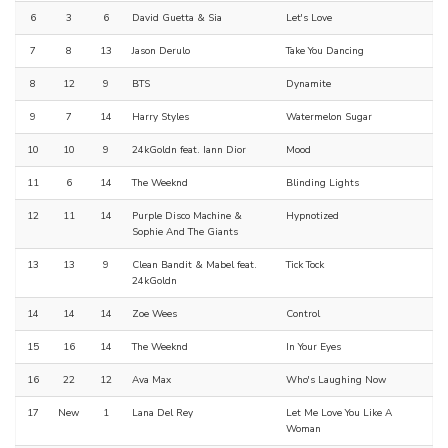
6
3
6
David Guetta & Sia
Let's Love
7
8
13
Jason Derulo
Take You Dancing
8
12
9
BTS
Dynamite
9
7
14
Harry Styles
Watermelon Sugar
10
10
9
24kGoldn feat. Iann Dior
Mood
11
6
14
The Weeknd
Blinding Lights
12
11
14
Purple Disco Machine &
Hypnotized
Sophie And The Giants
13
13
9
Clean Bandit & Mabel feat.
Tick Tock
24kGoldn
14
14
14
Zoe Wees
Control
15
16
14
The Weeknd
In Your Eyes
16
22
12
Ava Max
Who's Laughing Now
17
New
1
Lana Del Rey
Let Me Love You Like A
Woman