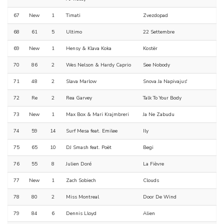
67
New
1
Timati
Zvezdopad
68
61
5
Ultimo
22 Settembre
69
New
1
Hensy & Klava Koka
Kostër
70
86
2
Wes Nelson & Hardy Caprio
See Nobody
71
48
2
Slava Marlow
Snova Ja Napivajus'
72
Re
2
Rea Garvey
Talk To Your Body
73
New
1
Max Box & Mari Krajmbreri
Ja Ne Zabudu
74
59
14
Surf Mesa feat. Emilee
Ily
75
65
10
DJ Smash feat. Poët
Begi
76
55
8
Julien Doré
La Fièvre
77
New
1
Zach Sobiech
Clouds
78
80
2
Miss Montreal
Door De Wind
79
84
6
Dennis Lloyd
Alien