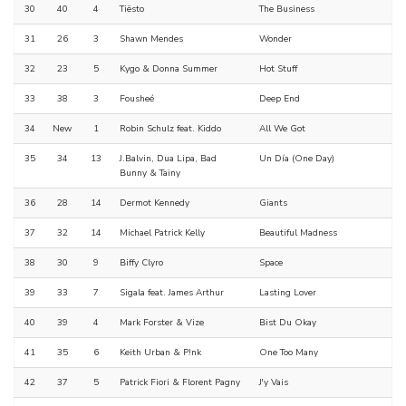
30
40
4
Tiësto
The Business
31
26
3
Shawn Mendes
Wonder
32
23
5
Kygo & Donna Summer
Hot Stuff
33
38
3
Fousheé
Deep End
34
New
1
Robin Schulz feat. Kiddo
All We Got
35
34
13
J.Balvin, Dua Lipa, Bad
Un Día (One Day)
Bunny & Tainy
36
28
14
Dermot Kennedy
Giants
37
32
14
Michael Patrick Kelly
Beautiful Madness
38
30
9
Biffy Clyro
Space
39
33
7
Sigala feat. James Arthur
Lasting Lover
40
39
4
Mark Forster & Vize
Bist Du Okay
41
35
6
Keith Urban & P!nk
One Too Many
42
37
5
Patrick Fiori & Florent Pagny
J'y Vais