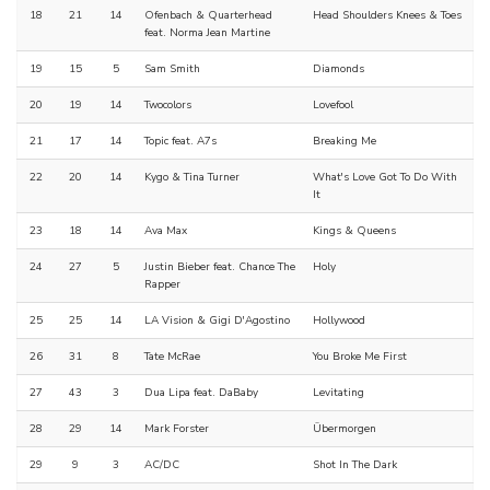
18
21
14
Ofenbach & Quarterhead
Head Shoulders Knees & Toes
feat. Norma Jean Martine
19
15
5
Sam Smith
Diamonds
20
19
14
Twocolors
Lovefool
21
17
14
Topic feat. A7s
Breaking Me
22
20
14
Kygo & Tina Turner
What's Love Got To Do With
It
23
18
14
Ava Max
Kings & Queens
24
27
5
Justin Bieber feat. Chance The
Holy
Rapper
25
25
14
LA Vision & Gigi D'Agostino
Hollywood
26
31
8
Tate McRae
You Broke Me First
27
43
3
Dua Lipa feat. DaBaby
Levitating
28
29
14
Mark Forster
Übermorgen
29
9
3
AC/DC
Shot In The Dark