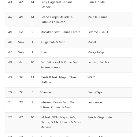
43
42
14
Lady Gaga feat. Ariana
Rain On Me
Grande
44
45
14
Grand Corps Malade &
Mais Je T'aime
Camille Lellouche
45
Re
2
Monaldin feat. Emma Péters
Femme Like U
46
New
1
Alligatoah & Sido
Monet
47
New
1
Zivert
Mnogotočija
48
44
10
Paul Woolford & Diplo feat.
Looking For Me
Kareen Lomax
49
36
11
Cardi B feat. Megan Thee
WAP
Stallion
50
76
6
Vianney
Beau-Papa
51
72
3
Internet Money feat. Don
Lemonade
Toliver, Gunna & Nav
52
47
10
Jul feat. SCH, Naps, Kofs,
Bande Organisée
Elams, Solda, Houari & Soso
Maness