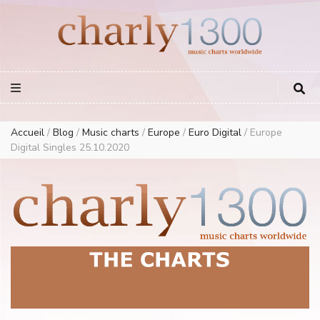
Europe Airplay Charts Radios Music Worldwide – Charly1300
European Music Charts plus USA and Australia
Accueil
/
Blog
/
Music charts
/
Europe
/
Euro Digital
/
Europe
Digital Singles 25.10.2020