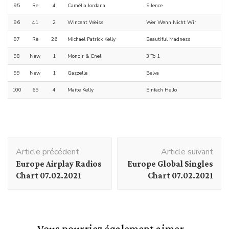
95
Re
4
Camélia Jordana
Silence
96
41
2
Wincent Weiss
Wer Wenn Nicht Wir
97
Re
26
Michael Patrick Kelly
Beautiful Madness
98
New
1
Monoir & Eneli
3 To 1
99
New
1
Gazzelle
Belva
100
65
4
Maite Kelly
Einfach Hello
Navigation
Article précédent
Article suivant
d'article
Europe Airplay Radios
Europe Global Singles
Chart 07.02.2021
Chart 07.02.2021
Vous pourriez également aimer...