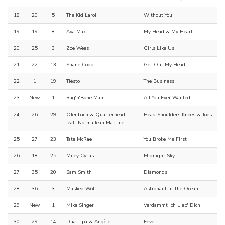
18
20
5
The Kid Laroi
Without You
19
19
8
Ava Max
My Head & My Heart
20
25
3
Zoe Wees
Girls Like Us
21
22
13
Shane Codd
Get Out My Head
22
1
19
Tiësto
The Business
23
New
1
Rag'n'Bone Man
All You Ever Wanted
24
26
29
Ofenbach & Quarterhead
Head Shoulders Knees & Toes
feat. Norma Jean Martine
25
27
23
Tate McRae
You Broke Me First
26
18
25
Miley Cyrus
Midnight Sky
27
35
20
Sam Smith
Diamonds
28
36
3
Masked Wolf
Astronaut In The Ocean
29
New
1
Mike Singer
Verdammt Ich Lieb' Dich
30
29
14
Dua Lipa & Angèle
Fever