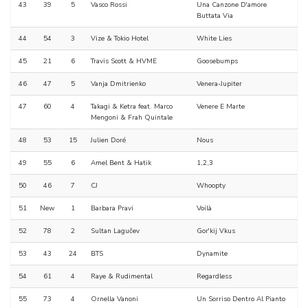
43
39
5
Vasco Rossi
Una Canzone D'amore
Buttata Via
44
54
3
Vize & Tokio Hotel
White Lies
45
21
6
Travis Scott & HVME
Goosebumps
46
47
5
Vanja Dmitrienko
Venera-Jupiter
47
60
4
Takagi & Ketra feat. Marco
Venere E Marte
Mengoni & Frah Quintale
48
53
15
Julien Doré
Nous
49
55
6
Amel Bent & Hatik
1,2,3
50
46
7
CJ
Whoopty
51
New
1
Barbara Pravi
Voilà
52
78
2
Sultan Lagučev
Gor'kij Vkus
53
43
24
BTS
Dynamite
54
61
4
Raye & Rudimental
Regardless
55
73
4
Ornella Vanoni
Un Sorriso Dentro Al Pianto