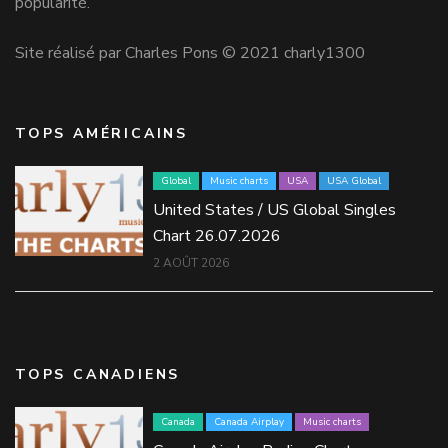
popularité.
Site réalisé par Charles Pons © 2021 charly1300
TOPS AMÉRICAINS
Global
Music charts
USA
USA Global
United States / US Global Singles
Chart 26.07.2026
2 AOÛT 2026
TOPS CANADIENS
Canada
Canada Airplay
Music charts