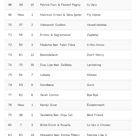
68
66
19
Patrick Fiori & Florent Pagny
J'y Vais
69
New
1
Mahmut Orhan & Sena Şener
Fly Above
70
97
2
Aleksandr Gudkov
Akvadiskoteka
71
98
2
Ershov & Kagramanov
Zapletaj
72
89
3
Madame feat. Fabri Fibra
Il Mio Amico
73
81
12
Boomdabash
Don't Worry
74
70
18
Dua Lipa feat. DaBaby
Levitating
75
84
7
Loboda
Moloko
76
85
9
Dorofeeva
Gorit
77
82
8
Sarah Connor
Bye Bye
78
New
1
Kendji Girac
Évidemment
79
68
2
Saweetie feat. Doja Cat
Best Friend
80
7
3
Billie Eilish & Rosalía
Lo Vas A Olvidar
81
83
16
Monaldin feat. Emma Péters
Femme Like U