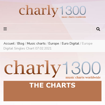
Europe Airplay Charts Radios Music Worldwide – Charly1300
European Music Charts plus USA and Australia
Accueil
/
Blog
/
Music charts
/
Europe
/
Euro Digital
/
Europe
Digital Singles Chart 07.02.2021