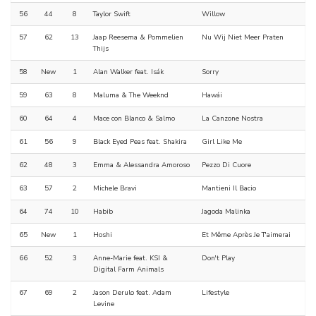
56
44
8
Taylor Swift
Willow
57
62
13
Jaap Reesema & Pommelien
Nu Wij Niet Meer Praten
Thijs
58
New
1
Alan Walker feat. Isák
Sorry
59
63
8
Maluma & The Weeknd
Hawái
60
64
4
Mace con Blanco & Salmo
La Canzone Nostra
61
56
9
Black Eyed Peas feat. Shakira
Girl Like Me
62
48
3
Emma & Alessandra Amoroso
Pezzo Di Cuore
63
57
2
Michele Bravi
Mantieni Il Bacio
64
74
10
Habib
Jagoda Malinka
65
New
1
Hoshi
Et Même Après Je T'aimerai
66
52
3
Anne-Marie feat. KSI &
Don't Play
Digital Farm Animals
67
69
2
Jason Derulo feat. Adam
Lifestyle
Levine