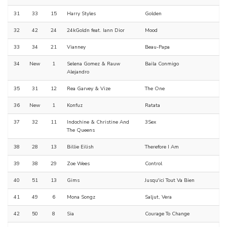
31
33
15
Harry Styles
Golden
32
42
24
24kGoldn feat. Iann Dior
Mood
33
34
21
Vianney
Beau-Papa
34
New
1
Selena Gomez & Rauw
Baila Conmigo
Alejandro
35
31
12
Rea Garvey & Vize
The One
36
New
1
Konfuz
Ratata
37
32
11
Indochine & Christine And
3Sex
The Queens
38
28
13
Billie Eilish
Therefore I Am
39
38
29
Zoe Wees
Control
40
51
13
Gims
Jusqu'ici Tout Va Bien
41
49
6
Mona Songz
Saljut, Vera
42
50
8
Sia
Courage To Change