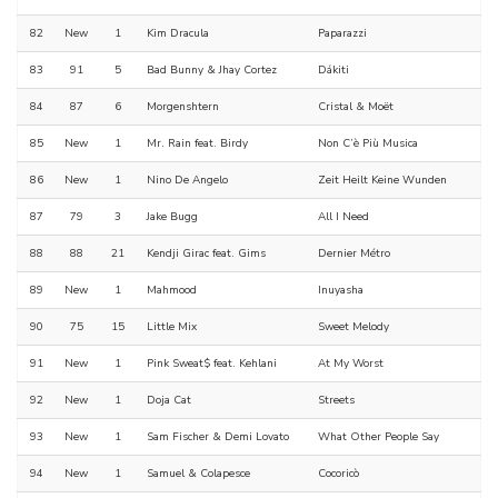
82
New
1
Kim Dracula
Paparazzi
83
91
5
Bad Bunny & Jhay Cortez
Dákiti
84
87
6
Morgenshtern
Cristal & Moët
85
New
1
Mr. Rain feat. Birdy
Non C’è Più Musica
86
New
1
Nino De Angelo
Zeit Heilt Keine Wunden
87
79
3
Jake Bugg
All I Need
88
88
21
Kendji Girac feat. Gims
Dernier Métro
89
New
1
Mahmood
Inuyasha
90
75
15
Little Mix
Sweet Melody
91
New
1
Pink Sweat$ feat. Kehlani
At My Worst
92
New
1
Doja Cat
Streets
93
New
1
Sam Fischer & Demi Lovato
What Other People Say
94
New
1
Samuel & Colapesce
Cocoricò