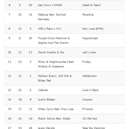
6
9
29
Joel Corry x MNEK
Head & Heart
7
10
14
Meduza feat. Dermot
Paradise
Kennedy
8
13
3
ATB x Topic x A7s
Your Love (9PM)
9
8
29
Purple Disco Machine &
Hypnotized
Sophie And The Giants
10
11
21
David Guetta & Sia
Let's Love
11
23
3
Riton & Nightcrawlers feat.
Friday
Mufasa & Hypeman
12
12
2
Nathan Evans, 220 Kid &
Wellerman
Billen Ted
13
24
4
Celeste
Love Is Back
14
16
6
Justin Bieber
Anyone
15
17
11
Miley Cyrus feat. Dua Lipa
Prisoner
16
14
16
Robin Schulz feat. Kiddo
All We Got
17
15
28
Jason Derulo
Take You Dancing