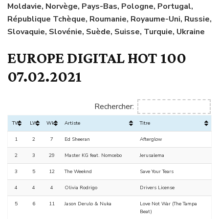
Moldavie, Norvège, Pays-Bas, Pologne, Portugal,
République Tchèque, Roumanie, Royaume-Uni, Russie,
Slovaquie, Slovénie, Suède, Suisse, Turquie, Ukraine
EUROPE DIGITAL HOT 100
07.02.2021
Rechercher:
TW
LW
Wks
Artiste
Titre
1
2
7
Ed Sheeran
Afterglow
2
3
29
Master KG feat. Nomcebo
Jerusalema
3
5
12
The Weeknd
Save Your Tears
4
4
4
Olivia Rodrigo
Drivers License
5
6
11
Jason Derulo & Nuka
Love Not War (The Tampa
Beat)