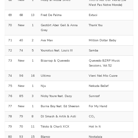
68
New
1
Moby & Nicola Sirkis
This Is Not Our World (Ce
N'est Pas Notre Monde)
69
68
13
Fred De Palma
Extasi
70
New
1
Gestört Aber Geil & Anna
Thank You
Grey
71
40
2
Ava Max
Million Dollar Baby
72
74
5
Younotus feat. Louis III
Samba
73
New
1
Bizarrap & Quevedo
Quevedo BZRP Music
Sessions, Vol 52
74
96
16
Ultimo
Vieni Nel Mio Cuore
75
New
1
Nju
Nekuda Bežat'
76
85
3
Nicky Youre feat. Dazy
Sunroof
77
New
1
Burna Boy feat. Ed Sheeran
For My Hand
78
79
8
DJ Smash & Artik & Asti
CO₂
79
70
11
Tiësto & Charli XCX
Hot In It
80
93
15
Blanco
Nostalgia