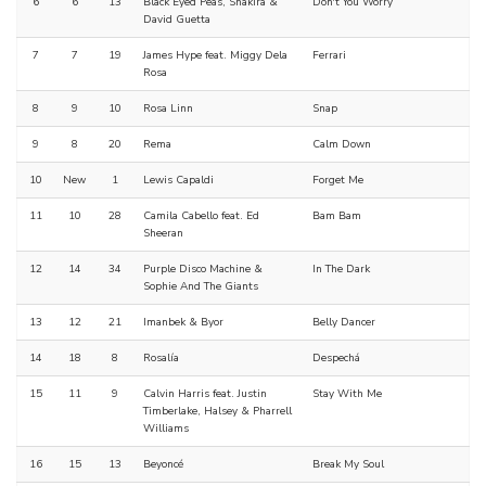
6
6
13
Black Eyed Peas, Shakira &
Don't You Worry
David Guetta
7
7
19
James Hype feat. Miggy Dela
Ferrari
Rosa
8
9
10
Rosa Linn
Snap
9
8
20
Rema
Calm Down
10
New
1
Lewis Capaldi
Forget Me
11
10
28
Camila Cabello feat. Ed
Bam Bam
Sheeran
12
14
34
Purple Disco Machine &
In The Dark
Sophie And The Giants
13
12
21
Imanbek & Byor
Belly Dancer
14
18
8
Rosalía
Despechá
15
11
9
Calvin Harris feat. Justin
Stay With Me
Timberlake, Halsey & Pharrell
Williams
16
15
13
Beyoncé
Break My Soul