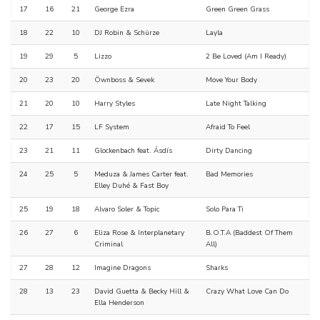
17
16
21
George Ezra
Green Green Grass
18
22
10
DJ Robin & Schürze
Layla
19
29
5
Lizzo
2 Be Loved (Am I Ready)
20
23
20
Öwnboss & Sevek
Move Your Body
21
20
10
Harry Styles
Late Night Talking
22
17
15
LF System
Afraid To Feel
23
21
11
Glockenbach feat. Ásdís
Dirty Dancing
24
25
5
Meduza & James Carter feat.
Bad Memories
Elley Duhé & Fast Boy
25
19
18
Alvaro Soler & Topic
Solo Para Ti
26
27
6
Eliza Rose & Interplanetary
B.O.T.A (Baddest Of Them
Criminal
All)
27
28
12
Imagine Dragons
Sharks
28
13
23
David Guetta & Becky Hill &
Crazy What Love Can Do
Ella Henderson