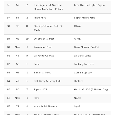
56
59
7
Fred Again.. & Swedish
Turn On The Lights Again..
House Mafia feat. Future
57
84
2
Nicki Minaj
Super Freaky Girl
58
38
8
Die Zipfelbuben feat. DJ
Olivia
Cashi
59
62
29
DJ Smash & Poët
ATML
60
New
1
Alexander Eder
Ganz Normal Gestört
61
49
9
La Petite Culotte
La Goffa Lolita
62
53
5
Lena
Looking For Love
63
64
6
Elman & Mona
Černaja Ljubov'
64
46
6
Joel Corry & Becky Hill
History
65
95
7
Topic x A7S
Kernkraft 400 (A Better Day)
66
New
1
Jony
Nikak
67
73
4
Aitch & Ed Sheeran
My G