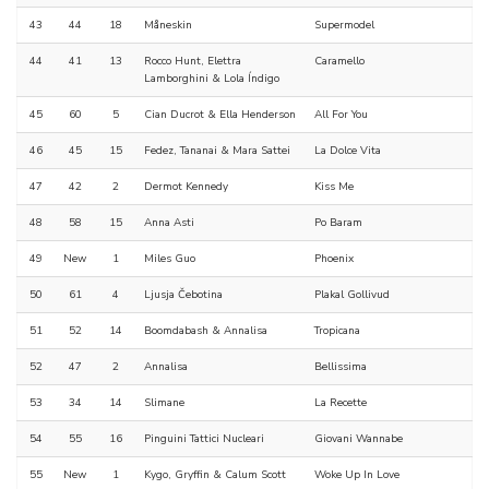
43
44
18
Måneskin
Supermodel
44
41
13
Rocco Hunt, Elettra
Caramello
Lamborghini & Lola Índigo
45
60
5
Cian Ducrot & Ella Henderson
All For You
46
45
15
Fedez, Tananai & Mara Sattei
La Dolce Vita
47
42
2
Dermot Kennedy
Kiss Me
48
58
15
Anna Asti
Po Baram
49
New
1
Miles Guo
Phoenix
50
61
4
Ljusja Čebotina
Plakal Gollivud
51
52
14
Boomdabash & Annalisa
Tropicana
52
47
2
Annalisa
Bellissima
53
34
14
Slimane
La Recette
54
55
16
Pinguini Tattici Nucleari
Giovani Wannabe
55
New
1
Kygo, Gryffin & Calum Scott
Woke Up In Love