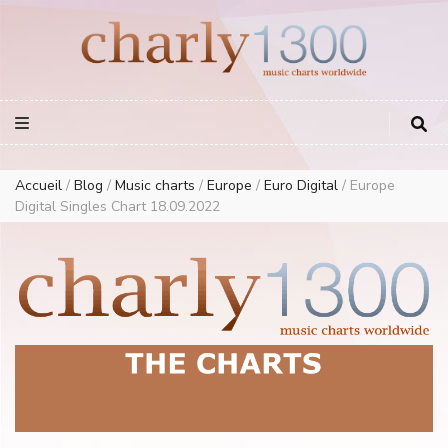
Europe Airplay Charts Radios Music Worldwide – Charly1300
European Music Charts plus USA and Australia
Accueil
/
Blog
/
Music charts
/
Europe
/
Euro Digital
/
Europe
Digital Singles Chart 18.09.2022