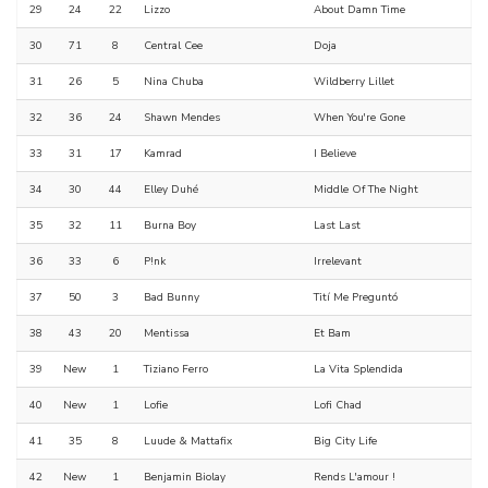
29
24
22
Lizzo
About Damn Time
30
71
8
Central Cee
Doja
31
26
5
Nina Chuba
Wildberry Lillet
32
36
24
Shawn Mendes
When You're Gone
33
31
17
Kamrad
I Believe
34
30
44
Elley Duhé
Middle Of The Night
35
32
11
Burna Boy
Last Last
36
33
6
P!nk
Irrelevant
37
50
3
Bad Bunny
Tití Me Preguntó
38
43
20
Mentissa
Et Bam
39
New
1
Tiziano Ferro
La Vita Splendida
40
New
1
Lofie
Lofi Chad
41
35
8
Luude & Mattafix
Big City Life
42
New
1
Benjamin Biolay
Rends L'amour !