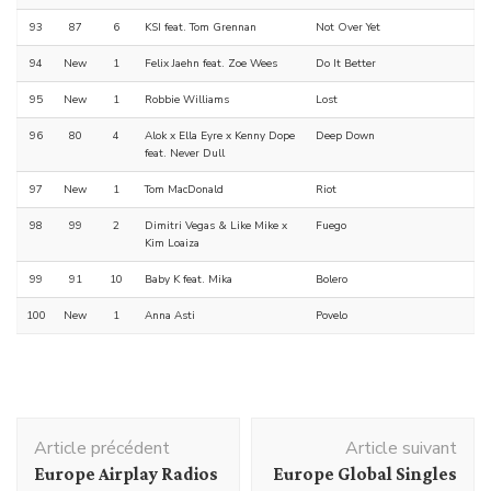
93
87
6
KSI feat. Tom Grennan
Not Over Yet
94
New
1
Felix Jaehn feat. Zoe Wees
Do It Better
95
New
1
Robbie Williams
Lost
96
80
4
Alok x Ella Eyre x Kenny Dope
Deep Down
feat. Never Dull
97
New
1
Tom MacDonald
Riot
98
99
2
Dimitri Vegas & Like Mike x
Fuego
Kim Loaiza
99
91
10
Baby K feat. Mika
Bolero
100
New
1
Anna Asti
Povelo
Navigation
Article précédent
Article suivant
d'article
Europe Airplay Radios
Europe Global Singles