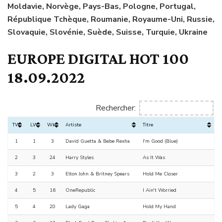
Moldavie, Norvège, Pays-Bas, Pologne, Portugal,
République Tchèque, Roumanie, Royaume-Uni, Russie,
Slovaquie, Slovénie, Suède, Suisse, Turquie, Ukraine
EUROPE DIGITAL HOT 100
18.09.2022
Rechercher:
TW
LW
Wks
Artiste
Titre
1
1
3
David Guetta & Bebe Rexha
I'm Good (Blue)
2
3
24
Harry Styles
As It Was
3
2
3
Elton John & Britney Spears
Hold Me Closer
4
5
16
OneRepublic
I Ain't Worried
5
4
20
Lady Gaga
Hold My Hand