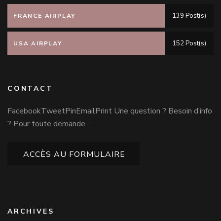
139 Post(s)
FRANCE AIRPLAY
152 Post(s)
USA AIRPLAY
CONTACT
FacebookTweetPinEmailPrint Une question ? Besoin d’info
? Pour toute demande …
ACCÈS AU FORMULAIRE
ARCHIVES