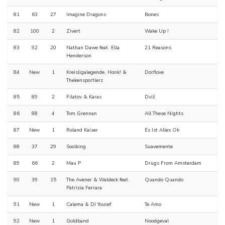
81
63
27
Imagine Dragons
Bones
82
100
2
Zivert
Wake Up !
83
92
20
Nathan Dawe feat. Ella
21 Reasons
Henderson
84
New
1
Kreisligalegende, Honk! &
Dorflove
Thekensportlerz
85
89
2
Filatov & Karas
Dviž
86
88
4
Tom Grennan
All These Nights
87
New
1
Roland Kaiser
Es Ist Alles Ok
88
37
29
Soolking
Suavemente
89
66
2
Mau P
Drugs From Amsterdam
90
39
15
The Avener & Waldeck feat.
Quando Quando
Patrizia Ferrara
91
New
1
Calema & DJ Youcef
Te Amo
92
New
1
Goldband
Noodgeval