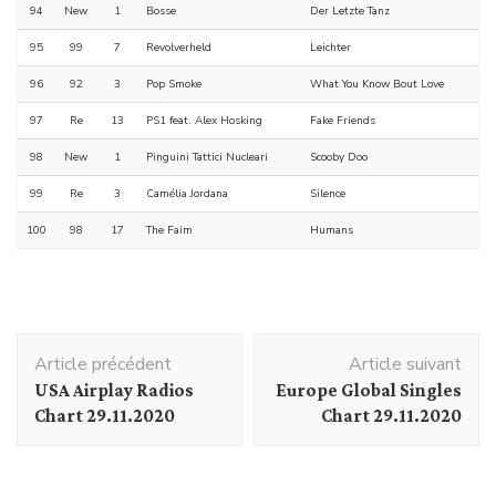
94
New
1
Bosse
Der Letzte Tanz
95
99
7
Revolverheld
Leichter
96
92
3
Pop Smoke
What You Know Bout Love
97
Re
13
PS1 feat. Alex Hosking
Fake Friends
98
New
1
Pinguini Tattici Nucleari
Scooby Doo
99
Re
3
Camélia Jordana
Silence
100
98
17
The Faim
Humans
Navigation
Article précédent
Article suivant
d'article
USA Airplay Radios
Europe Global Singles
Chart 29.11.2020
Chart 29.11.2020