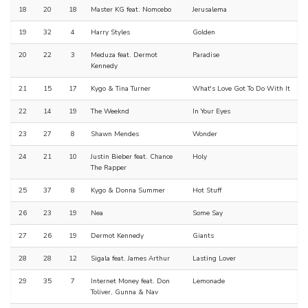
18
20
18
Master KG feat. Nomcebo
Jerusalema
19
32
4
Harry Styles
Golden
20
22
3
Meduza feat. Dermot
Paradise
Kennedy
21
15
17
Kygo & Tina Turner
What's Love Got To Do With It
22
14
19
The Weeknd
In Your Eyes
23
27
8
Shawn Mendes
Wonder
24
21
10
Justin Bieber feat. Chance
Holy
The Rapper
25
37
8
Kygo & Donna Summer
Hot Stuff
26
23
19
Nea
Some Say
27
26
19
Dermot Kennedy
Giants
28
28
12
Sigala feat. James Arthur
Lasting Lover
29
35
7
Internet Money feat. Don
Lemonade
Toliver, Gunna & Nav