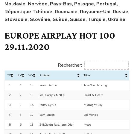
Moldavie, Norvège, Pays-Bas, Pologne, Portugal,
République Tchèque, Roumanie, Royaume-Uni, Russie,
Slovaquie, Slovénie, Suède, Suisse, Turquie, Ukraine
EUROPE AIRPLAY HOT 100
29.11.2020
Rechercher:
TW
LW
Wks
Artiste
Titre
1
1
18
Jason Derulo
Take You Dancing
2
2
19
Joel Corry x MNEK
Head & Heart
3
3
15
Miley Cyrus
Midnight Sky
4
4
10
Sam Smith
Diamonds
5
5
13
24kGoldn feat. Iann Dior
Mood