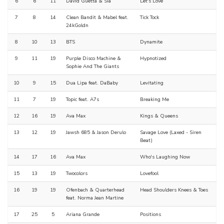
6
6
11
David Guetta & Sia
Let's Love
7
8
14
Clean Bandit & Mabel feat.
Tick Tock
24kGoldn
8
10
13
BTS
Dynamite
9
11
19
Purple Disco Machine &
Hypnotized
Sophie And The Giants
10
9
15
Dua Lipa feat. DaBaby
Levitating
11
7
19
Topic feat. A7s
Breaking Me
12
16
19
Ava Max
Kings & Queens
13
12
19
Jawsh 685 & Jason Derulo
Savage Love (Laxed - Siren
Beat)
14
17
16
Ava Max
Who's Laughing Now
15
13
19
Twocolors
Lovefool
16
19
19
Ofenbach & Quarterhead
Head Shoulders Knees & Toes
feat. Norma Jean Martine
17
25
5
Ariana Grande
Positions