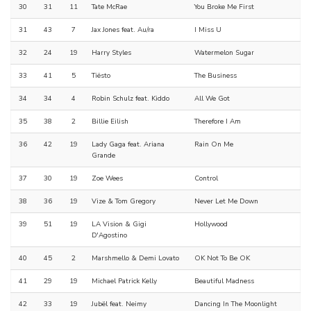
30
31
11
Tate McRae
You Broke Me First
31
43
7
Jax Jones feat. Au/ra
I Miss U
32
24
19
Harry Styles
Watermelon Sugar
33
41
5
Tiësto
The Business
34
34
4
Robin Schulz feat. Kiddo
All We Got
35
38
2
Billie Eilish
Therefore I Am
36
42
19
Lady Gaga feat. Ariana
Rain On Me
Grande
37
30
19
Zoe Wees
Control
38
36
19
Vize & Tom Gregory
Never Let Me Down
39
51
19
LA Vision & Gigi
Hollywood
D'Agostino
40
45
2
Marshmello & Demi Lovato
OK Not To Be OK
41
29
19
Michael Patrick Kelly
Beautiful Madness
42
33
19
Jubël feat. Neimy
Dancing In The Moonlight