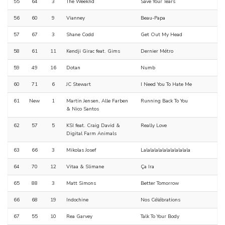
55
64
3
The Weeknd
Save Your Tears
56
60
9
Vianney
Beau-Papa
57
67
3
Shane Codd
Get Out My Head
58
61
11
Kendji Girac feat. Gims
Dernier Métro
59
49
16
Dotan
Numb
60
71
6
JC Stewart
I Need You To Hate Me
61
New
1
Martin Jensen, Alle Farben
Running Back To You
& Nico Santos
62
57
5
KSI feat. Craig David &
Really Love
Digital Farm Animals
63
66
3
Mikolas Josef
Lalalalalalalalalalalala
64
70
12
Vitaa & Slimane
Ça Ira
65
88
3
Matt Simons
Better Tomorrow
66
68
19
Indochine
Nos Célébrations
67
55
10
Rea Garvey
Talk To Your Body