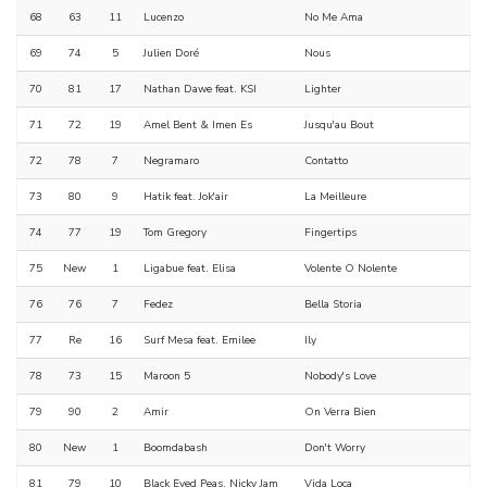
68
63
11
Lucenzo
No Me Ama
69
74
5
Julien Doré
Nous
70
81
17
Nathan Dawe feat. KSI
Lighter
71
72
19
Amel Bent & Imen Es
Jusqu'au Bout
72
78
7
Negramaro
Contatto
73
80
9
Hatik feat. Jok'air
La Meilleure
74
77
19
Tom Gregory
Fingertips
75
New
1
Ligabue feat. Elisa
Volente O Nolente
76
76
7
Fedez
Bella Storia
77
Re
16
Surf Mesa feat. Emilee
Ily
78
73
15
Maroon 5
Nobody's Love
79
90
2
Amir
On Verra Bien
80
New
1
Boomdabash
Don't Worry
81
79
10
Black Eyed Peas, Nicky Jam
Vida Loca