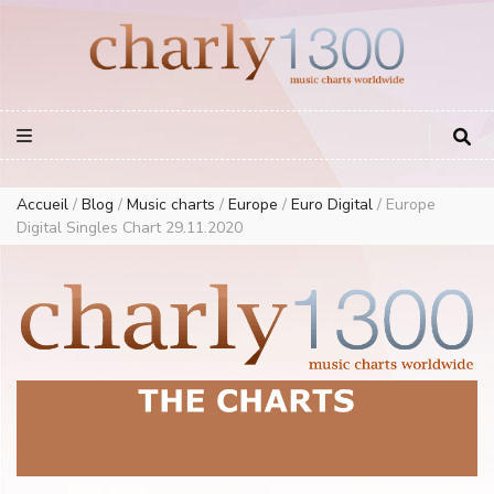
Europe Airplay Charts Radios Music Worldwide – Charly1300
European Music Charts plus USA and Australia
Accueil
/
Blog
/
Music charts
/
Europe
/
Euro Digital
/
Europe
Digital Singles Chart 29.11.2020