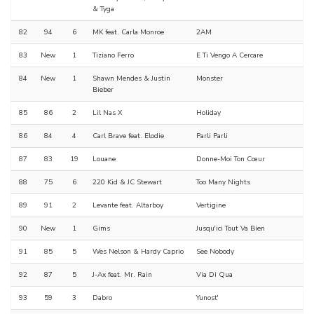
& Tyga
82
94
6
MK feat. Carla Monroe
2AM
83
New
1
Tiziano Ferro
E Ti Vengo A Cercare
84
New
1
Shawn Mendes & Justin
Monster
Bieber
85
86
2
Lil Nas X
Holiday
86
84
4
Carl Brave feat. Elodie
Parli Parli
87
83
19
Louane
Donne-Moi Ton Cœur
88
75
6
220 Kid & JC Stewart
Too Many Nights
89
91
2
Levante feat. Altarboy
Vertigine
90
New
1
Gims
Jusqu'ici Tout Va Bien
91
85
5
Wes Nelson & Hardy Caprio
See Nobody
92
87
5
J-Ax feat. Mr. Rain
Via Di Qua
93
59
3
Dabro
Yunost'