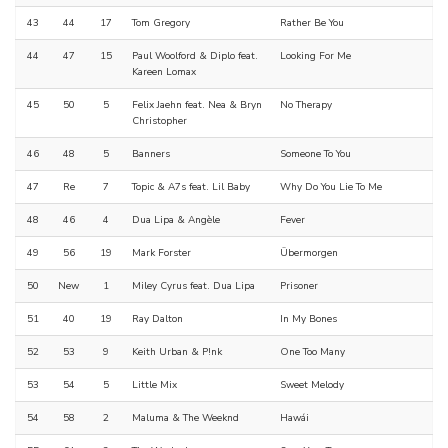
43
44
17
Tom Gregory
Rather Be You
44
47
15
Paul Woolford & Diplo feat.
Looking For Me
Kareen Lomax
45
50
5
Felix Jaehn feat. Nea & Bryn
No Therapy
Christopher
46
48
5
Banners
Someone To You
47
Re
7
Topic & A7s feat. Lil Baby
Why Do You Lie To Me
48
46
4
Dua Lipa & Angèle
Fever
49
56
19
Mark Forster
Übermorgen
50
New
1
Miley Cyrus feat. Dua Lipa
Prisoner
51
40
19
Ray Dalton
In My Bones
52
53
9
Keith Urban & P!nk
One Too Many
53
54
5
Little Mix
Sweet Melody
54
58
2
Maluma & The Weeknd
Hawái