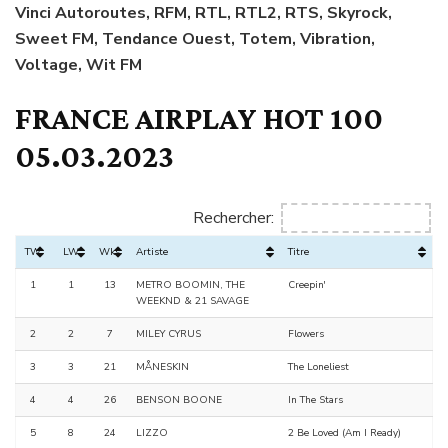
Vinci Autoroutes, RFM, RTL, RTL2, RTS, Skyrock,
Sweet FM, Tendance Ouest, Totem, Vibration,
Voltage, Wit FM
FRANCE AIRPLAY HOT 100
05.03.2023
Rechercher:
TW
LW
Wks
Artiste
Titre
1
1
13
METRO BOOMIN, THE
Creepin'
WEEKND & 21 SAVAGE
2
2
7
MILEY CYRUS
Flowers
3
3
21
MÅNESKIN
The Loneliest
4
4
26
BENSON BOONE
In The Stars
5
8
24
LIZZO
2 Be Loved (Am I Ready)