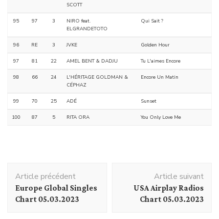
SCOTT
95
97
3
NIRO feat.
Qui Sait ?
ELGRANDETOTO
96
RE
3
JVKE
Golden Hour
97
81
22
AMEL BENT & DADJU
Tu L'aimes Encore
98
66
24
L'HÉRITAGE GOLDMAN &
Encore Un Matin
CÉPHAZ
99
70
25
ADÉ
Sunset
100
87
5
RITA ORA
You Only Love Me
Navigation
Article précédent
Article suivant
d'article
Europe Global Singles
USA Airplay Radios
Chart 05.03.2023
Chart 05.03.2023