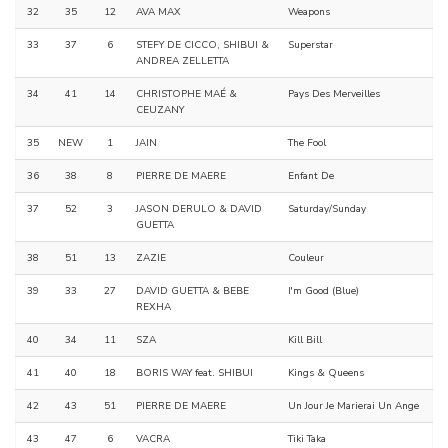
32
35
12
AVA MAX
Weapons
33
37
6
STEFY DE CICCO, SHIBUI &
Superstar
ANDREA ZELLETTA
34
41
14
CHRISTOPHE MAÉ &
Pays Des Merveilles
CEUZANY
35
NEW
1
JAIN
The Fool
36
38
8
PIERRE DE MAERE
Enfant De
37
52
3
JASON DERULO & DAVID
Saturday/Sunday
GUETTA
38
51
13
ZAZIE
Couleur
39
33
27
DAVID GUETTA & BEBE
I'm Good (Blue)
REXHA
40
34
11
SZA
Kill Bill
41
40
18
BORIS WAY feat. SHIBUI
Kings & Queens
42
43
51
PIERRE DE MAERE
Un Jour Je Marierai Un Ange
43
47
6
VACRA
Tiki Taka