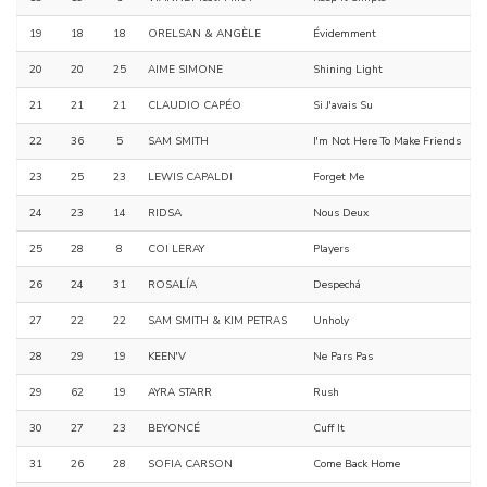
19
18
18
ORELSAN & ANGÈLE
Évidemment
20
20
25
AIME SIMONE
Shining Light
21
21
21
CLAUDIO CAPÉO
Si J'avais Su
22
36
5
SAM SMITH
I'm Not Here To Make Friends
23
25
23
LEWIS CAPALDI
Forget Me
24
23
14
RIDSA
Nous Deux
25
28
8
COI LERAY
Players
26
24
31
ROSALÍA
Despechá
27
22
22
SAM SMITH & KIM PETRAS
Unholy
28
29
19
KEEN'V
Ne Pars Pas
29
62
19
AYRA STARR
Rush
30
27
23
BEYONCÉ
Cuff It
31
26
28
SOFIA CARSON
Come Back Home