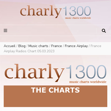
Europe Airplay Charts Radios Music Worldwide – Charly1300
European Music Charts plus USA and Australia
Accueil
/
Blog
/
Music charts
/
France
/
France Airplay
/
France
Airplay Radios Chart 05.03.2023