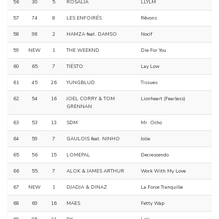
56
30
5
ROSALÍA
LLYLM
57
74
8
LES ENFOIRÉS
Rêvons
58
98
2
HAMZA feat. DAMSO
Nocif
59
NEW
1
THE WEEKND
Die For You
60
65
7
TIËSTO
Lay Low
61
45
26
YUNGBLUD
Tissues
62
54
16
JOEL CORRY & TOM
Lionheart (Fearless)
GRENNAN
63
53
13
SDM
Mr. Ocho
64
59
7
GAULOIS feat. NINHO
Jolie
65
56
15
LOMEPAL
Decrescendo
66
55
7
ALOK & JAMES ARTHUR
Work With My Love
67
NEW
1
DJADJA & DINAZ
La Force Tranquille
68
69
16
MAES
Fetty Wap