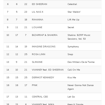
6
6
22
ED SHEERAN
Celestial
7
5
23
LIL NAS X
Star Walkin'
8
7
18
RIHANNA
Lift Me Up
9
11
21
LOUANE
Secret
10
17
7
BIZARRAP & SHAKIRA
Shakira: BZRP Music
Sessions, Vol. 53
11
14
19
IMAGINE DRAGONS
Symphony
12
12
25
ROSA LINN
Snap
13
9
21
SLIMANE
Des Milliers De Je T'aime
14
10
21
VIANNEY feat. ED SHEERAN
Call On Me
15
15
25
DERMOT KENNEDY
Kiss Me
16
16
17
P!NK
Never Gonna Not Dance
Again
17
13
11
CENTRAL CEE
Let Go
18
19
6
VIANNEY feat. MIKA
Keep It Simple