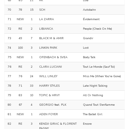
69
85
21
RK
Lola
70
78
15
SCH
Autobahn
71
NEW
1
LA ZARRA
Évidemment
72
RE
2
LIBIANCA
People (Check On Me)
73
49
7
BLACK M & AMIR
Grandir
74
100
3
LINKIN PARK
Lost
75
NEW
1
OFENBACH & SVEA
Body Talk
76
RE
2
CLARA LUCIANI
Tout Le Monde (Sauf Toi)
77
76
24
WILL LINLEY
Miss Me (When You're Gone)
78
71
33
HARRY STYLES
Late Night Talking
79
83
10
TOPIC & HRVY
All Or Nothing
80
67
4
GEORGIO feat. PLK
Quand Tout S'enflamme
81
NEW
1
ADEN FOYER
The Ballet Girl
82
RE
3
KENDJI GIRAC & FLORENT
Encore
PAGNY