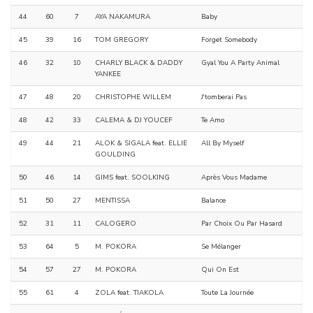
44
60
7
AYA NAKAMURA
Baby
45
39
16
TOM GREGORY
Forget Somebody
46
32
10
CHARLY BLACK & DADDY
Gyal You A Party Animal
YANKEE
47
48
20
CHRISTOPHE WILLEM
J'tomberai Pas
48
42
33
CALEMA & DJ YOUCEF
Te Amo
49
44
21
ALOK & SIGALA feat. ELLIE
All By Myself
GOULDING
50
46
14
GIMS feat. SOOLKING
Après Vous Madame
51
50
27
MENTISSA
Balance
52
31
11
CALOGERO
Par Choix Ou Par Hasard
53
64
5
M. POKORA
Se Mélanger
54
57
27
M. POKORA
Qui On Est
55
61
4
ZOLA feat. TIAKOLA
Toute La Journée