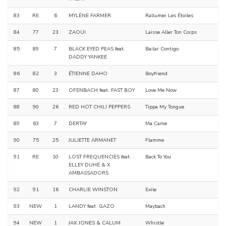
83
RE
6
MYLÈNE FARMER
Rallumer Les Étoiles
84
77
23
ZAOUI
Laisse Aller Ton Corps
85
89
7
BLACK EYED PEAS feat.
Bailar Contigo
DADDY YANKEE
86
82
3
ÉTIENNE DAHO
Boyfriend
87
80
23
OFENBACH feat. FAST BOY
Love Me Now
88
90
26
RED HOT CHILI PEPPERS
Tippa My Tongue
89
63
7
DERTAY
Ma Came
90
75
25
JULIETTE ARMANET
Flamme
91
RE
10
LOST FREQUENCIES feat.
Back To You
ELLEY DUHÉ & X
AMBASSADORS
92
91
16
CHARLIE WINSTON
Exile
93
NEW
1
LANDY feat. GAZO
Maybach
94
NEW
1
JAX JONES & CALUM
Whistle