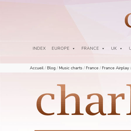
Europe Airplay Charts Radios Music Worldwide – Charly1300
European Music Charts plus USA and Australia
INDEX
EUROPE
FRANCE
UK
Accueil
/
Blog
/
Music charts
/
France
/
France Airplay