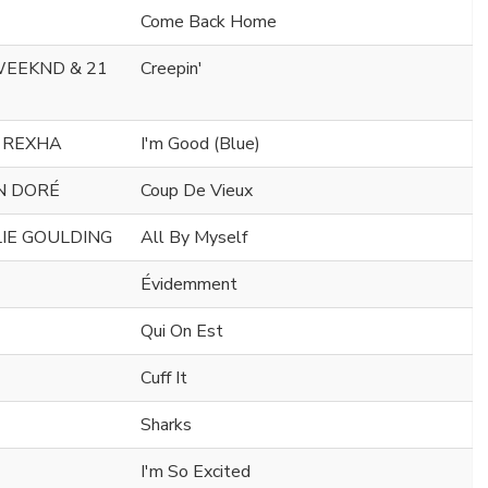
Come Back Home
WEEKND & 21
Creepin'
 REXHA
I'm Good (Blue)
EN DORÉ
Coup De Vieux
LLIE GOULDING
All By Myself
Évidemment
Qui On Est
Cuff It
Sharks
I'm So Excited