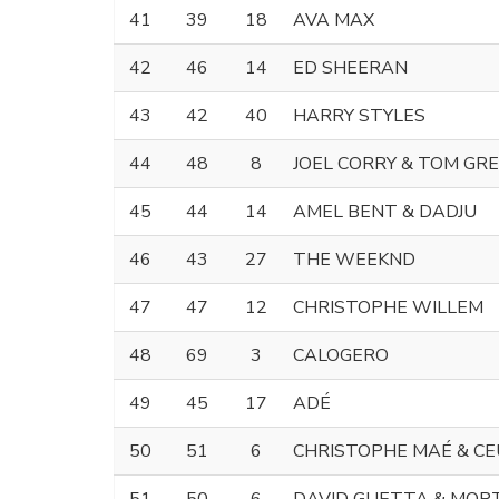
41
39
18
AVA MAX
42
46
14
ED SHEERAN
43
42
40
HARRY STYLES
44
48
8
JOEL CORRY & TOM GR
45
44
14
AMEL BENT & DADJU
46
43
27
THE WEEKND
47
47
12
CHRISTOPHE WILLEM
48
69
3
CALOGERO
49
45
17
ADÉ
50
51
6
CHRISTOPHE MAÉ & C