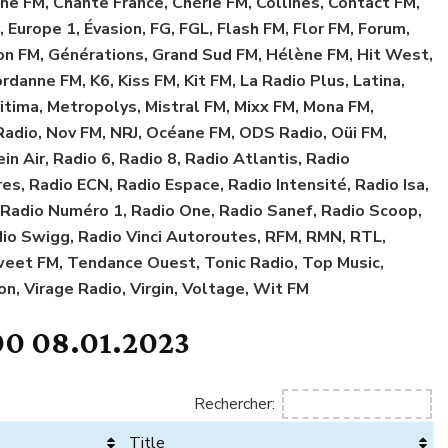
e FM, Chante France, Chérie FM, Collines, Contact FM,
, Europe 1, Évasion, FG, FGL, Flash FM, Flor FM, Forum,
ion FM, Générations, Grand Sud FM, Hélène FM, Hit West,
ordanne FM, K6, Kiss FM, Kit FM, La Radio Plus, Latina,
itima, Metropolys, Mistral FM, Mixx FM, Mona FM,
Radio, Nov FM, NRJ, Océane FM, ODS Radio, Oüi FM,
n Air, Radio 6, Radio 8, Radio Atlantis, Radio
s, Radio ECN, Radio Espace, Radio Intensité, Radio Isa,
 Radio Numéro 1, Radio One, Radio Sanef, Radio Scoop,
dio Swigg, Radio Vinci Autoroutes, RFM, RMN, RTL,
weet FM, Tendance Ouest, Tonic Radio, Top Music,
n, Virage Radio, Virgin, Voltage, Wit FM
0 08.01.2023
Rechercher:
Title