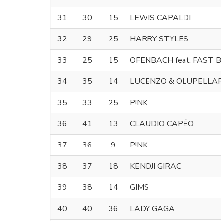
31
30
15
LEWIS CAPALDI
32
29
25
HARRY STYLES
33
25
15
OFENBACH feat. FAST 
34
35
14
LUCENZO & OLUPELLA
35
33
25
P!NK
36
41
13
CLAUDIO CAPÉO
37
36
9
P!NK
38
37
18
KENDJI GIRAC
39
38
14
GIMS
40
40
36
LADY GAGA