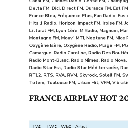
Canal FM, Cannes Radio, Cerise FM, Champagn
Delta FM, Dici, Direct FM, Durance FM, Est FM
France Bleu, Fréquence Plus, Fun Radio, Fus
Hits 1 Radio, Horizon, Impact FM, Iroise FM, J
Littoral FM, Lyon 1ère, M Radio, Magnum, Mar
Montagne FM, Mouv’, MTI, Neptune FM, Nice 
Oxygène Isère, Oxygène Radio, Plage FM, Plei
Camargue, Radio Caroline, Radio Des Boutière
Radio Mont-Blanc, Radio Nîmes, Radio Nova,
Radio Star Est, Radio Star Méditerranée, Ra
RTL2, RTS, RVA, RVM, Skyrock, Soleil FM, S
Totem, Toulouse FM, Urban Hit, VFM, Vibratio
FRANCE AIRPLAY HOT 20
TW
LW
Wks
Artist