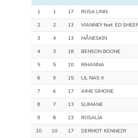
1
1
17
ROSA LINN
2
2
13
VIANNEY feat. ED SHE
3
4
13
MÅNESKIN
4
3
18
BENSON BOONE
5
5
10
RIHANNA
6
9
15
LIL NAS X
7
6
17
AIME SIMONE
8
7
13
SLIMANE
9
8
23
ROSALÍA
10
10
17
DERMOT KENNEDY