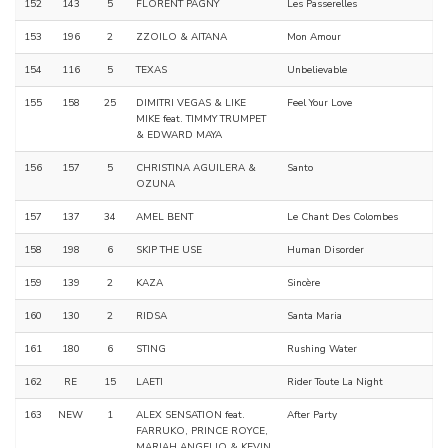
152
143
5
FLORENT PAGNY
Les Passerelles
153
196
2
ZZOILO & AITANA
Mon Amour
154
116
5
TEXAS
Unbelievable
155
158
25
DIMITRI VEGAS & LIKE
Feel Your Love
MIKE feat. TIMMY TRUMPET
& EDWARD MAYA
156
157
5
CHRISTINA AGUILERA &
Santo
OZUNA
157
137
34
AMEL BENT
Le Chant Des Colombes
158
198
6
SKIP THE USE
Human Disorder
159
139
2
KAZA
Sincère
160
130
2
RIDSA
Santa Maria
161
180
6
STING
Rushing Water
162
RE
15
LAETI
Rider Toute La Night
163
NEW
1
ALEX SENSATION feat.
After Party
FARRUKO, PRINCE ROYCE,
MARIAH ANGELIQ & KEVIN