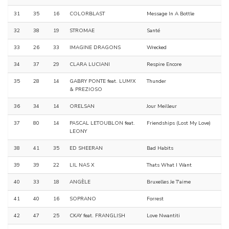
31
35
16
COLORBLAST
Message In A Bottle
32
38
19
STROMAE
Santé
33
26
33
IMAGINE DRAGONS
Wrecked
34
37
29
CLARA LUCIANI
Respire Encore
35
28
14
GABRY PONTE feat. LUM!X
Thunder
& PREZIOSO
36
34
14
ORELSAN
Jour Meilleur
37
80
14
PASCAL LETOUBLON feat.
Friendships (Lost My Love)
LEONY
38
41
35
ED SHEERAN
Bad Habits
39
39
22
LIL NAS X
Thats What I Want
40
33
18
ANGÈLE
Bruxelles Je T'aime
41
40
16
SOPRANO
Forrest
42
47
25
CKAY feat. FRANGLISH
Love Nwantiti