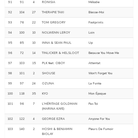
91
91
4
RONISIA
Mélodie
92
104
27
THERAPIE TAXI
Blesse-Moi
93
76
22
TOM GREGORY
Footprints
94
100
10
NOLWENN LEROY
Loin
95
85
10
INNA & SEAN PAUL
Up
96
72
14
TINLICKER & HELSLOOT
Because You Move Me
97
103
15
PLK feat. OBOY
Attentat
98
101
2
SHOUSE
Won't Forget You
99
97
24
OZUNA
La Funka
100
118
35
KYO
Mon Époque
101
96
7
L'HÉRITAGE GOLDMAN
Pas Toi
(MARINA KAYE)
102
122
4
GEORGE EZRA
Anyone For You
103
140
2
HOSHI & BENJAMIN
Pleurs De Fumoir
BIOLAY