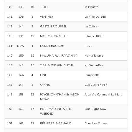
140
138
10
TRYO
Ta Planète
141
105
3
VIANNEY
La Fille Du Sud
142
144
2
GAËTAN ROUSSEL
La Colère
143
131
12
MCFLY & CARLITO
Infini + 1000
144
NEW
1
LANDY feat. SDM
R.A.S
145
155
15
MALUMA feat. RAYVANNY
Mama Tetema
146
148
15
TIBZ & SYLVAIN DUTHU
Ici Ou Là-Bas
147
146
4
LINH
Immortelle
148
147
3
YANNS
Clic Clic Pan Pan
149
153
12
JOYCE JONATHAN & JASON
À La Vie Comme À La Mort
MRAZ
150
149
15
POST MALONE & THE
One Right Now
WEEKND
151
169
13
BÉNABAR & RENAUD
Chez Les Corses