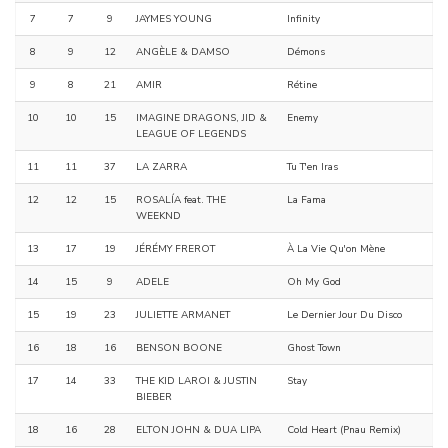
7
7
9
JAYMES YOUNG
Infinity
8
9
12
ANGÈLE & DAMSO
Démons
9
8
21
AMIR
Rétine
10
10
15
IMAGINE DRAGONS, JID &
Enemy
LEAGUE OF LEGENDS
11
11
37
LA ZARRA
Tu T'en Iras
12
12
15
ROSALÍA feat. THE
La Fama
WEEKND
13
17
19
JÉRÉMY FREROT
À La Vie Qu'on Mène
14
15
9
ADELE
Oh My God
15
19
23
JULIETTE ARMANET
Le Dernier Jour Du Disco
16
18
16
BENSON BOONE
Ghost Town
17
14
33
THE KID LAROI & JUSTIN
Stay
BIEBER
18
16
28
ELTON JOHN & DUA LIPA
Cold Heart (Pnau Remix)