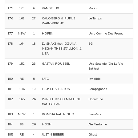
175
173
6
VANDELUX
Motion
176
163
27
CALOGERO & RUFUS
Le Temps
WAINWRIGHT
177
NEW
1
HOPEN
Unis Comme Des Frères
178
164
18
DJ SNAKE feat. OZUNA,
SG
MEGAN THEE STALLION &
LISA
179
152
23
GAËTAN ROUSSEL
Une Seconde (Ou La Vie
Entière)
180
RE
5
N'TO
Invisible
181
186
10
FEU! CHATTERTON
Compagnons
182
165
26
PURPLE DISCO MACHINE
Dopamine
feat. EYELAR
183
NEW
1
RONISIA feat. NINHO
Suis-Moi
184
89
26
HOSHI
J'te Pardonne
185
RE
4
JUSTIN BIEBER
Ghost