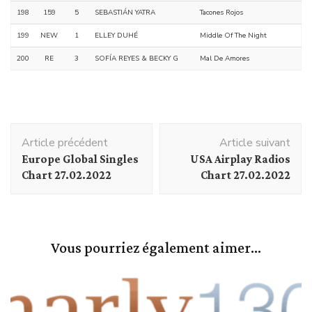
198
159
5
SEBASTIÁN YATRA
Tacones Rojos
199
NEW
1
ELLEY DUHÉ
Middle Of The Night
200
RE
3
SOFÍA REYES & BECKY G
Mal De Amores
Navigation
Article précédent
Article suivant
d'article
Europe Global Singles
USA Airplay Radios
Chart 27.02.2022
Chart 27.02.2022
Vous pourriez également aimer...