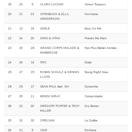
19
23
5
CLARA LUCIANI
Amour Toujours
20
21
23
OFENBACH & ELLA
Hurricane
HENDERSON
21
13
19
ADELE
Easy On Me
22
24
20
GIMS & VITAA
Prends Ma Main
23
20
26
GRAND CORPS MALADE &
Nos Plus Belles Années
KIMBEROSE
24
30
14
TAYC
Dodo
25
27
15
ROBIN SCHULZ & DENNIS
Young Right Now
LLOYD
26
25
17
SEAN PAUL feat. SIA
Dynamite
27
29
11
KENDJI GIRAC
Conquistador
28
22
20
GREGORY PORTER & TROY
Dry Bones
MILLER
29
32
10
ORELSAN
La Quête
30
31
5
CKAY
Emiliana