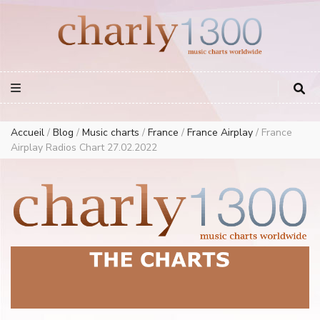
Europe Airplay Charts Radios Music Worldwide – Charly1300
European Music Charts plus USA and Australia
Accueil
/
Blog
/
Music charts
/
France
/
France Airplay
/
France
Airplay Radios Chart 27.02.2022