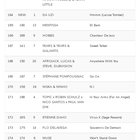
LYTTLE
164
NEW
1
DA UZI
Hmmm (Laisse Tomber)
165
160
13
MENTISSA
Et Bam
166
188
9
HOBBS
Chanteur De Jazz
167
141
7
YEARS & YEARS &
Sweet Talker
GALANTIS
168
150
20
AFROJACK, LUCAS &
Anywhere With You
STEVE, DUBVISION
169
167
7
STÉPHANE POMPOUGNAC
Go On
170
156
16
NISKA & NINHO
N.I
171
168
4
TOPIC x ROBIN SCHULZ x
In Your Arms (For An Angel)
NICO SANTOS x PAUL VAN
DYK
172
185
9
ETIENNE DAHO
Virus X (Sage Rework)
173
175
14
FLO DELAVEGA
Souvenirs De Demain
174
174
6
MUSE
Won't Stand Down