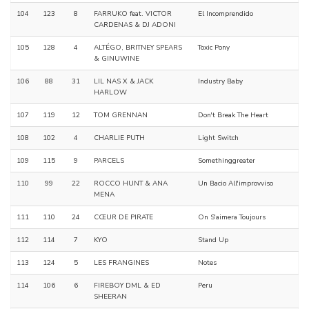
104
123
8
FARRUKO feat. VICTOR
El Incomprendido
CARDENAS & DJ ADONI
105
128
4
ALTÉGO, BRITNEY SPEARS
Toxic Pony
& GINUWINE
106
88
31
LIL NAS X & JACK
Industry Baby
HARLOW
107
119
12
TOM GRENNAN
Don't Break The Heart
108
102
4
CHARLIE PUTH
Light Switch
109
115
9
PARCELS
Somethinggreater
110
99
22
ROCCO HUNT & ANA
Un Bacio All'improvviso
MENA
111
110
24
CŒUR DE PIRATE
On S'aimera Toujours
112
114
7
KYO
Stand Up
113
124
5
LES FRANGINES
Notes
114
106
6
FIREBOY DML & ED
Peru
SHEERAN