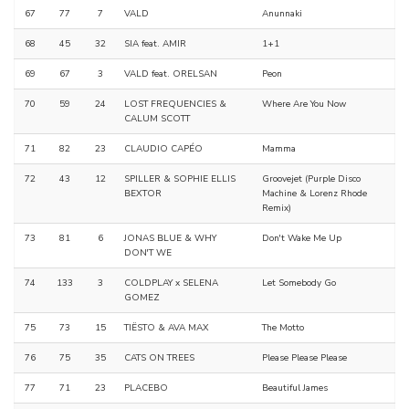
67
77
7
VALD
Anunnaki
68
45
32
SIA feat. AMIR
1+1
69
67
3
VALD feat. ORELSAN
Peon
70
59
24
LOST FREQUENCIES &
Where Are You Now
CALUM SCOTT
71
82
23
CLAUDIO CAPÉO
Mamma
72
43
12
SPILLER & SOPHIE ELLIS
Groovejet (Purple Disco
BEXTOR
Machine & Lorenz Rhode
Remix)
73
81
6
JONAS BLUE & WHY
Don't Wake Me Up
DON'T WE
74
133
3
COLDPLAY x SELENA
Let Somebody Go
GOMEZ
75
73
15
TIËSTO & AVA MAX
The Motto
76
75
35
CATS ON TREES
Please Please Please
77
71
23
PLACEBO
Beautiful James