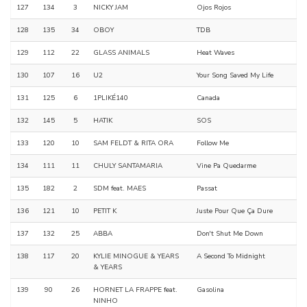
127
134
3
NICKY JAM
Ojos Rojos
128
135
34
OBOY
TDB
129
112
22
GLASS ANIMALS
Heat Waves
130
107
16
U2
Your Song Saved My Life
131
125
6
1PLIKÉ140
Canada
132
145
5
HATIK
SOS
133
120
10
SAM FELDT & RITA ORA
Follow Me
134
111
11
CHULY SANTAMARIA
Vine Pa Quedarme
135
182
2
SDM feat. MAES
Passat
136
121
10
PETIT K
Juste Pour Que Ça Dure
137
132
25
ABBA
Don't Shut Me Down
138
117
20
KYLIE MINOGUE & YEARS
A Second To Midnight
& YEARS
139
90
26
HORNET LA FRAPPE feat.
Gasolina
NINHO