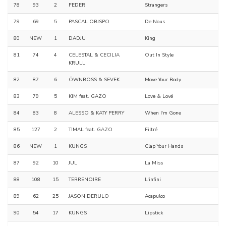
78
93
2
FEDER
Strangers
79
69
5
PASCAL OBISPO
De Nous
80
NEW
1
DADJU
King
81
74
4
CELESTAL & CECILIA
Out In Style
KRULL
82
87
6
ÖWNBOSS & SEVEK
Move Your Body
83
79
5
KIM feat. GAZO
Love & Lové
84
83
8
ALESSO & KATY PERRY
When I'm Gone
85
127
2
TIMAL feat. GAZO
Filtré
86
NEW
1
KUNGS
Clap Your Hands
87
92
10
JUL
La Miss
88
108
15
TERRENOIRE
L'infini
89
62
25
JASON DERULO
Acapulco
90
54
17
KUNGS
Lipstick