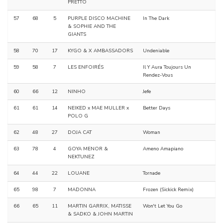
PRETTO
57
68
5
PURPLE DISCO MACHINE
In The Dark
& SOPHIE AND THE
GIANTS
58
70
17
KYGO & X AMBASSADORS
Undeniable
59
58
7
LES ENFOIRÉS
Il Y Aura Toujours Un
Rendez-Vous
60
66
12
NINHO
Jefe
61
61
14
NEIKED x MAE MULLER x
Better Days
POLO G
62
48
27
DOJA CAT
Woman
63
78
4
GOYA MENOR &
Ameno Amapiano
NEKTUNEZ
64
44
22
LOUANE
Tornade
65
98
7
MADONNA
Frozen (Sickick Remix)
66
65
11
MARTIN GARRIX, MATISSE
Won't Let You Go
& SADKO & JOHN MARTIN