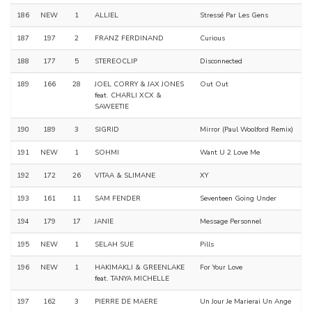
186
NEW
1
ALLIEL
Stressé Par Les Gens
187
197
2
FRANZ FERDINAND
Curious
188
177
5
STEREOCLIP
Disconnected
189
166
28
JOEL CORRY & JAX JONES
Out Out
feat. CHARLI XCX &
SAWEETIE
190
189
3
SIGRID
Mirror (Paul Woolford Remix)
191
NEW
1
SOHMI
Want U 2 Love Me
192
172
26
VITAA & SLIMANE
XY
193
161
11
SAM FENDER
Seventeen Going Under
194
179
17
JANIE
Message Personnel
195
NEW
1
SELAH SUE
Pills
196
NEW
1
HAKIMAKLI & GREENLAKE
For Your Love
feat. TANYA MICHELLE
197
162
3
PIERRE DE MAERE
Un Jour Je Marierai Un Ange