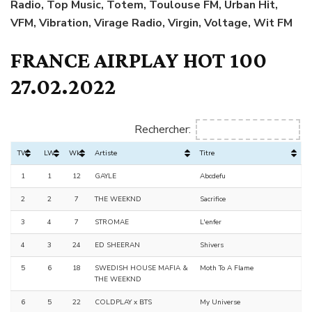
Radio, Top Music, Totem, Toulouse FM, Urban Hit,
VFM, Vibration, Virage Radio, Virgin, Voltage, Wit FM
FRANCE AIRPLAY HOT 100
27.02.2022
Rechercher:
TW
LW
Wks
Artiste
Titre
1
1
12
GAYLE
Abcdefu
2
2
7
THE WEEKND
Sacrifice
3
4
7
STROMAE
L'enfer
4
3
24
ED SHEERAN
Shivers
5
6
18
SWEDISH HOUSE MAFIA &
Moth To A Flame
THE WEEKND
6
5
22
COLDPLAY x BTS
My Universe