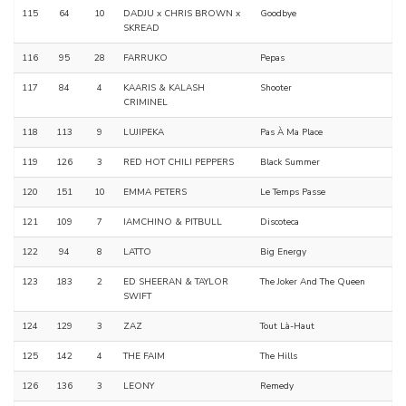
115
64
10
DADJU x CHRIS BROWN x
Goodbye
SKREAD
116
95
28
FARRUKO
Pepas
117
84
4
KAARIS & KALASH
Shooter
CRIMINEL
118
113
9
LUJIPEKA
Pas À Ma Place
119
126
3
RED HOT CHILI PEPPERS
Black Summer
120
151
10
EMMA PETERS
Le Temps Passe
121
109
7
IAMCHINO & PITBULL
Discoteca
122
94
8
LATTO
Big Energy
123
183
2
ED SHEERAN & TAYLOR
The Joker And The Queen
SWIFT
124
129
3
ZAZ
Tout Là-Haut
125
142
4
THE FAIM
The Hills
126
136
3
LEONY
Remedy