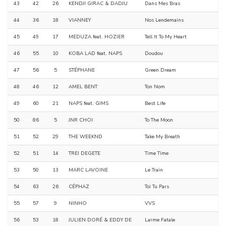
43
42
26
KENDJI GIRAC & DADJU
Dans Mes Bras
44
36
18
VIANNEY
Nos Lendemains
45
49
17
MEDUZA feat. HOZIER
Tell It To My Heart
46
55
10
KOBA LAD feat. NAPS
Doudou
47
56
5
STÉPHANE
Green Dream
48
46
12
AMEL BENT
Ton Nom
49
60
21
NAPS feat. GIMS
Best Life
50
86
5
JNR CHOI
To The Moon
51
52
29
THE WEEKND
Take My Breath
52
51
14
TREI DEGETE
Time Time
53
50
13
MARC LAVOINE
Le Train
54
63
26
CÉPHAZ
Toi Tu Pars
55
57
9
NINHO
VVS
56
53
18
JULIEN DORÉ & EDDY DE
Larme Fatale