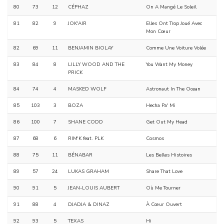
80
73
12
CÉPHAZ
On A Mangé Le Soleil
81
82
9
JOK'AIR
Elles Ont Trop Joué Avec
Mon Cœur
82
69
11
BENJAMIN BIOLAY
Comme Une Voiture Volée
83
84
8
LILLY WOOD AND THE
You Want My Money
PRICK
84
74
4
MASKED WOLF
Astronaut In The Ocean
85
103
3
BOZA
Hecha Pa' Mi
86
100
7
SHANE CODD
Get Out My Head
87
68
6
RIM'K feat. PLK
Cosmos
88
75
11
BÉNABAR
Les Belles Histoires
89
57
24
LUKAS GRAHAM
Share That Love
90
91
5
JEAN-LOUIS AUBERT
Où Me Tourner
91
88
4
DJADJA & DINAZ
À Cœur Ouvert
92
93
5
TEXAS
Hi