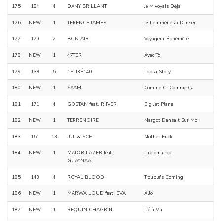
175
184
4
DANY BRILLANT
Je M'voyais Déjà
176
NEW
1
TERENCE JAMES
Je T'emmènerai Danser
177
170
2
BON AIR
Voyageur Éphémère
178
NEW
1
47TER
Avec Toi
179
139
5
1PLIKÉ140
Lopsa Story
180
NEW
1
SAAM
Comme Ci Comme Ça
181
171
4
GOSTAN feat. RIIVER
Big Jet Plane
182
NEW
1
TERRENOIRE
Margot Dansait Sur Moi
183
151
13
JUL & SCH
Mother Fuck
184
NEW
1
MAJOR LAZER feat.
Diplomatico
GUAYNAA
185
148
4
ROYAL BLOOD
Trouble's Coming
186
NEW
1
MARWA LOUD feat. EVA
Allo
187
NEW
1
REQUIN CHAGRIN
Déjà Vu