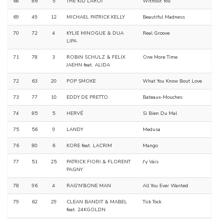
68
86
5
THE KID LAROI
Without You
69
49
12
MICHAEL PATRICK KELLY
Beautiful Madness
70
72
4
KYLIE MINOGUE & DUA
Real Groove
LIPA
71
78
3
ROBIN SCHULZ & FELIX
One More Time
JAEHN feat. ALIDA
72
63
20
POP SMOKE
What You Know Bout Love
73
77
10
EDDY DE PRETTO
Bateaux-Mouches
74
85
5
HERVÉ
Si Bien Du Mal
75
56
9
LANDY
Medusa
76
80
6
KORE feat. LACRIM
Mango
77
51
25
PATRICK FIORI & FLORENT
J'y Vais
PAGNY
78
96
4
RAG'N'BONE MAN
All You Ever Wanted
79
62
29
CLEAN BANDIT & MABEL
Tick Tock
feat. 24KGOLDN