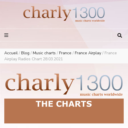
Europe Airplay Charts Radios Music Worldwide – Charly1300
European Music Charts plus USA and Australia
Accueil
/
Blog
/
Music charts
/
France
/
France Airplay
/
France
Airplay Radios Chart 28.03.2021