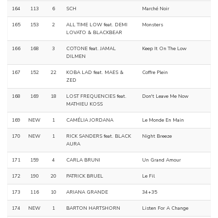
164
113
6
SCH
Marché Noir
165
153
2
ALL TIME LOW feat. DEMI
Monsters
LOVATO & BLACKBEAR
166
168
3
COTONE feat. JAMAL
Keep It On The Low
DILMEN
167
152
22
KOBA LAD feat. MAES &
Coffre Plein
ZED
168
169
18
LOST FREQUENCIES feat.
Don't Leave Me Now
MATHIEU KOSS
169
NEW
1
CAMÉLIA JORDANA
Le Monde En Main
170
NEW
1
RICK SANDERS feat. BLACK
Night Breeze
AURA
171
159
4
CARLA BRUNI
Un Grand Amour
172
190
20
PATRICK BRUEL
Le Fil
173
116
10
ARIANA GRANDE
34+35
174
NEW
1
BARTON HARTSHORN
Listen For A Change