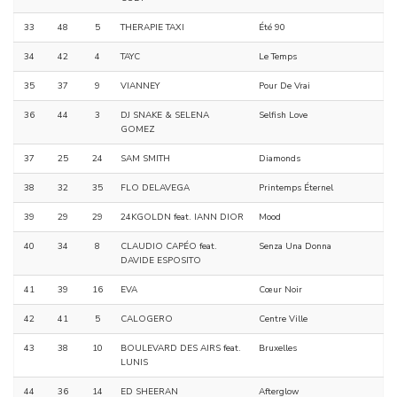
33
48
5
THERAPIE TAXI
Été 90
34
42
4
TAYC
Le Temps
35
37
9
VIANNEY
Pour De Vrai
36
44
3
DJ SNAKE & SELENA
Selfish Love
GOMEZ
37
25
24
SAM SMITH
Diamonds
38
32
35
FLO DELAVEGA
Printemps Éternel
39
29
29
24KGOLDN feat. IANN DIOR
Mood
40
34
8
CLAUDIO CAPÉO feat.
Senza Una Donna
DAVIDE ESPOSITO
41
39
16
EVA
Cœur Noir
42
41
5
CALOGERO
Centre Ville
43
38
10
BOULEVARD DES AIRS feat.
Bruxelles
LUNIS
44
36
14
ED SHEERAN
Afterglow