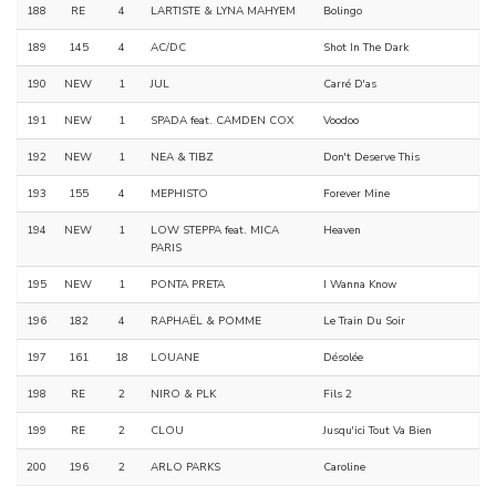
188
RE
4
LARTISTE & LYNA MAHYEM
Bolingo
189
145
4
AC/DC
Shot In The Dark
190
NEW
1
JUL
Carré D'as
191
NEW
1
SPADA feat. CAMDEN COX
Voodoo
192
NEW
1
NEA & TIBZ
Don't Deserve This
193
155
4
MEPHISTO
Forever Mine
194
NEW
1
LOW STEPPA feat. MICA
Heaven
PARIS
195
NEW
1
PONTA PRETA
I Wanna Know
196
182
4
RAPHAËL & POMME
Le Train Du Soir
197
161
18
LOUANE
Désolée
198
RE
2
NIRO & PLK
Fils 2
199
RE
2
CLOU
Jusqu'ici Tout Va Bien
200
196
2
ARLO PARKS
Caroline