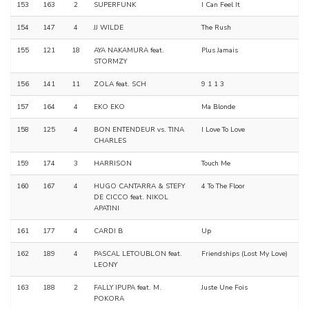
153
163
2
SUPERFUNK
I Can Feel It
154
147
4
JJ WILDE
The Rush
155
121
18
AYA NAKAMURA feat.
Plus Jamais
STORMZY
156
141
11
ZOLA feat. SCH
9 1 1 3
157
164
4
EKO EKO
Ma Blonde
158
125
4
BON ENTENDEUR vs. TINA
I Love To Love
CHARLES
159
174
3
HARRISON
Touch Me
160
167
4
HUGO CANTARRA & STEFY
4 To The Floor
DE CICCO feat. NIKOL
APATINI
161
177
4
CARDI B
Up
162
189
4
PASCAL LETOUBLON feat.
Friendships (Lost My Love)
LEONY
163
188
2
FALLY IPUPA feat. M.
Juste Une Fois
POKORA