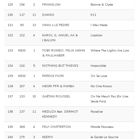
129
154
2
FRANGLISH
Bonnie & Clyde
130
117
11
DAMSO
911
131
90
13
VINAI x LE PEDRE
I Was Made
132
122
4
KAROL G, ANUEL AA &
Location
J.BALVIN
133
NEW
1
TOBY ROMEO, FELIX JAEHN
Where The Lights Are Low
& FAULHABER
134
124
5
NOTHING BUT THIEVES
Impossible
135
NEW
1
PATRICK FIORI
On Se Love
136
107
4
HENRI PFR & FAMBA
No One Knows
137
133
10
GAËTAN ROUSSEL
On Ne Meurt Pas (En Une
Seule Fois)
138
137
11
MEDUZA feat. DERMOT
Paradise
KENNEDY
139
186
4
FEU! CHATTERTON
Monde Nouveau
140
179
3
KEEN'V
Je Garde Le Sourire