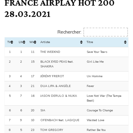
FRANCE AIRPLAY HOT 200
28.03.2021
Rechercher:
TW
LW
Wks
Artiste
Titre
1
1
11
THE WEEKND
Save Your Tears
2
2
15
BLACK EYED PEAS feat.
Girl Like Me
SHAKIRA
3
4
17
JÉRÉMY FREROT
Un Homme
4
3
21
DUA LIPA & ANGÈLE
Fever
5
7
16
JASON DERULO & NUKA
Love Not War (The Tampa
Beat)
6
6
20
SIA
Courage To Change
7
9
10
OFENBACH feat. LAGIQUE
Wasted Love
8
5
23
TOM GREGORY
Rather Be You