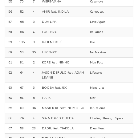
55
70
7
WERE-VANA
Casanova
56
52
4
AMIR feat. INDILA
Carrousel
57
65
3
DUA LIPA
Love Again
58
66
4
LUCENZO
Bailamos
59
135
3
JULIEN DORÉ
Kiki
60
59
35
LUCENZO
No Me Ama
61
81
2
KORE feat. NINHO
Mon Poto
62
64
4
JASON DERULO feat. ADAM
Lifestyle
LEVINE
63
67
3
BOOBA feat. JSX
Mona Lisa
64
54
6
HATIK
Mer
65
60
36
MASTER KG feat. NOMCEBO
Jerusalema
66
76
4
SIA & DAVID GUETTA
Floating Through Space
67
58
23
DADJU feat. TIAKOLA
Dieu Merci