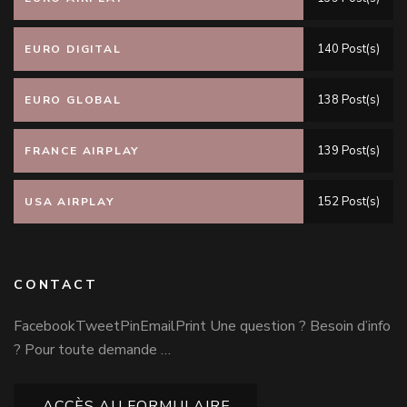
140 Post(s)
EURO DIGITAL
138 Post(s)
EURO GLOBAL
139 Post(s)
FRANCE AIRPLAY
152 Post(s)
USA AIRPLAY
CONTACT
FacebookTweetPinEmailPrint Une question ? Besoin d’info
? Pour toute demande …
ACCÈS AU FORMULAIRE