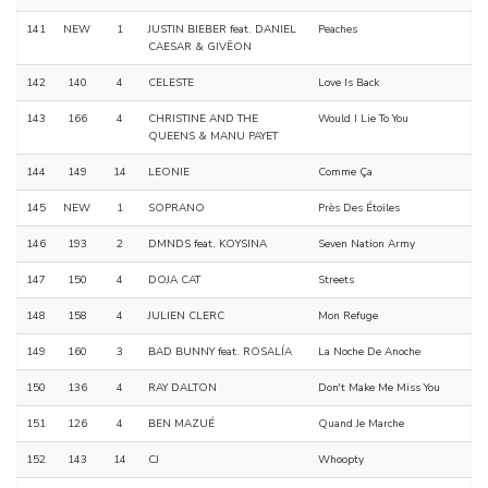
141
NEW
1
JUSTIN BIEBER feat. DANIEL
Peaches
CAESAR & GIVĒON
142
140
4
CELESTE
Love Is Back
143
166
4
CHRISTINE AND THE
Would I Lie To You
QUEENS & MANU PAYET
144
149
14
LEONIE
Comme Ça
145
NEW
1
SOPRANO
Près Des Étoiles
146
193
2
DMNDS feat. KOYSINA
Seven Nation Army
147
150
4
DOJA CAT
Streets
148
158
4
JULIEN CLERC
Mon Refuge
149
160
3
BAD BUNNY feat. ROSALÍA
La Noche De Anoche
150
136
4
RAY DALTON
Don't Make Me Miss You
151
126
4
BEN MAZUÉ
Quand Je Marche
152
143
14
CJ
Whoopty