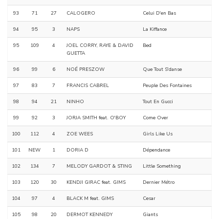
93
71
27
CALOGERO
Celui D'en Bas
94
95
3
NAPS
La Kiffance
95
109
4
JOEL CORRY, RAYE & DAVID
Bed
GUETTA
96
99
6
NOÉ PRESZOW
Que Tout S'danse
97
83
7
FRANCIS CABREL
Peuple Des Fontaines
98
94
21
NINHO
Tout En Gucci
99
92
3
JORJA SMITH feat. O'BOY
Come Over
100
112
4
ZOE WEES
Girls Like Us
101
NEW
1
DORIA D
Dépendance
102
134
7
MELODY GARDOT & STING
Little Something
103
120
30
KENDJI GIRAC feat. GIMS
Dernier Métro
104
97
4
BLACK M feat. GIMS
Cesar
105
98
20
DERMOT KENNEDY
Giants