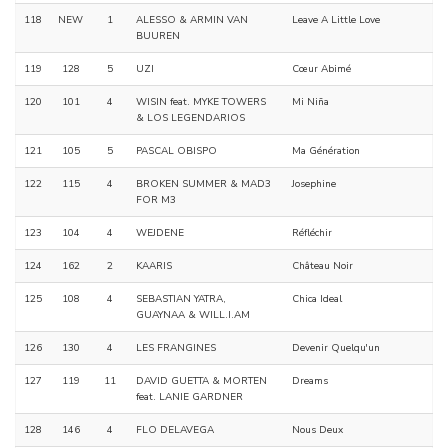
118
NEW
1
ALESSO & ARMIN VAN
Leave A Little Love
BUUREN
119
128
5
UZI
Cœur Abimé
120
101
4
WISIN feat. MYKE TOWERS
Mi Niña
& LOS LEGENDARIOS
121
105
5
PASCAL OBISPO
Ma Génération
122
115
4
BROKEN SUMMER & MAD3
Josephine
FOR M3
123
104
4
WEJDENE
Réfléchir
124
162
2
KAARIS
Château Noir
125
108
4
SEBASTIAN YATRA,
Chica Ideal
GUAYNAA & WILL.I.AM
126
130
4
LES FRANGINES
Devenir Quelqu'un
127
119
11
DAVID GUETTA & MORTEN
Dreams
feat. LANIE GARDNER
128
146
4
FLO DELAVEGA
Nous Deux