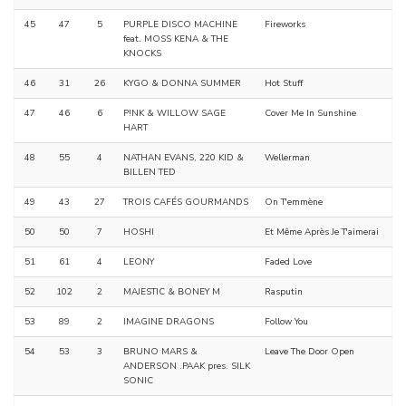
45
47
5
PURPLE DISCO MACHINE
Fireworks
feat. MOSS KENA & THE
KNOCKS
46
31
26
KYGO & DONNA SUMMER
Hot Stuff
47
46
6
P!NK & WILLOW SAGE
Cover Me In Sunshine
HART
48
55
4
NATHAN EVANS, 220 KID &
Wellerman
BILLEN TED
49
43
27
TROIS CAFÉS GOURMANDS
On T'emmène
50
50
7
HOSHI
Et Même Après Je T'aimerai
51
61
4
LEONY
Faded Love
52
102
2
MAJESTIC & BONEY M
Rasputin
53
89
2
IMAGINE DRAGONS
Follow You
54
53
3
BRUNO MARS &
Leave The Door Open
ANDERSON .PAAK pres. SILK
SONIC