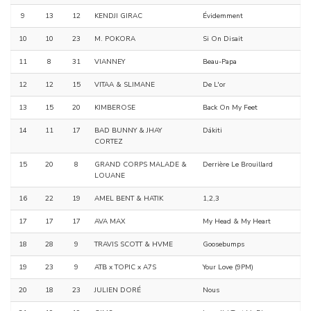
9
13
12
KENDJI GIRAC
Évidemment
10
10
23
M. POKORA
Si On Disait
11
8
31
VIANNEY
Beau-Papa
12
12
15
VITAA & SLIMANE
De L'or
13
15
20
KIMBEROSE
Back On My Feet
14
11
17
BAD BUNNY & JHAY
Dákiti
CORTEZ
15
20
8
GRAND CORPS MALADE &
Derrière Le Brouillard
LOUANE
16
22
19
AMEL BENT & HATIK
1,2,3
17
17
17
AVA MAX
My Head & My Heart
18
28
9
TRAVIS SCOTT & HVME
Goosebumps
19
23
9
ATB x TOPIC x A7S
Your Love (9PM)
20
18
23
JULIEN DORÉ
Nous