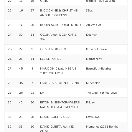
21
19
19
GIMS
Jusqu'ici Tout Va Bien
22
16
17
INDOCHINE & CHRISTINE
3Sex
AND THE QUEENS
23
14
20
ROBIN SCHULZ feat. KIDDO
All We Got
24
30
14
OZUNA feat. DOJA CAT &
Del Mar
SIA
25
27
9
OLIVIA RODRIGO
Drivers License
26
24
11
LES ENFOIRÉS
Maintenant
27
45
4
MAROON 5 feat. MEGAN
Beautiful Mistakes
THEE STALLION
28
35
7
FAOUZIA & JOHN LEGEND
Minefields
29
26
22
LP
The One That You Love
30
40
10
RITON & NIGHTCRAWLERS
Friday
feat. MUFASA & HYPEMAN
31
21
28
DAVID GUETTA & SIA
Let's Love
32
33
10
DAVID GUETTA feat. KID
Memories (2021 Remix)
CUDI