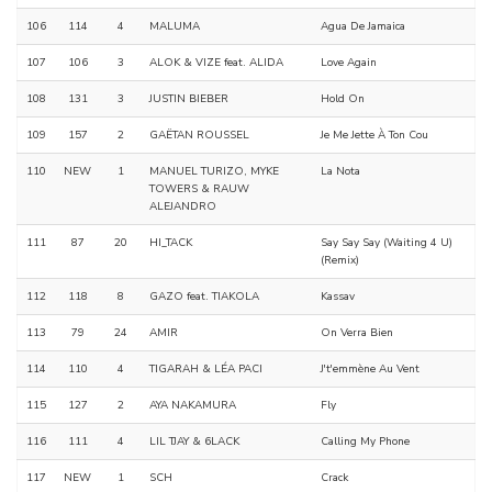
106
114
4
MALUMA
Agua De Jamaica
107
106
3
ALOK & VIZE feat. ALIDA
Love Again
108
131
3
JUSTIN BIEBER
Hold On
109
157
2
GAËTAN ROUSSEL
Je Me Jette À Ton Cou
110
NEW
1
MANUEL TURIZO, MYKE
La Nota
TOWERS & RAUW
ALEJANDRO
111
87
20
HI_TACK
Say Say Say (Waiting 4 U)
(Remix)
112
118
8
GAZO feat. TIAKOLA
Kassav
113
79
24
AMIR
On Verra Bien
114
110
4
TIGARAH & LÉA PACI
J't'emmène Au Vent
115
127
2
AYA NAKAMURA
Fly
116
111
4
LIL TJAY & 6LACK
Calling My Phone
117
NEW
1
SCH
Crack