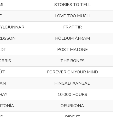
MI
STORIES TO TELL
E
LOVE TOO MUCH
BYLGJUNNAR
FRЙTTIR
RÐSSON
HÖLDUM ÁFRAM
LDT
POST MALONE
ORRIS
THE BONES
ÚT
FOREVER ON YOUR MIND
CAN
HINGAÐ, ÞANGAÐ
HAY
10,000 HOURS
NTONÍA
OFURKONA