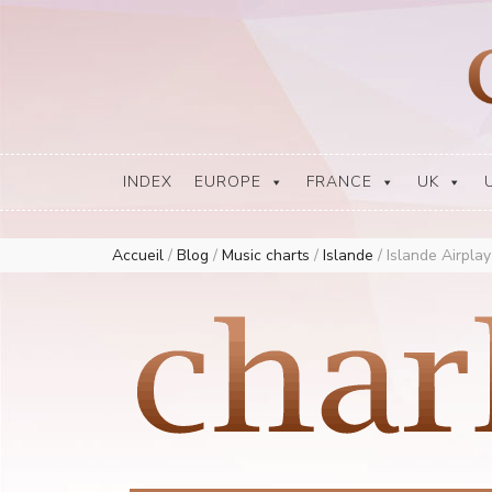
Europe Airplay Charts Radios Music Worldwide – Charly1300
European Music Charts plus USA and Australia
INDEX
EUROPE
FRANCE
UK
Accueil
/
Blog
/
Music charts
/
Islande
/
Islande Airpla