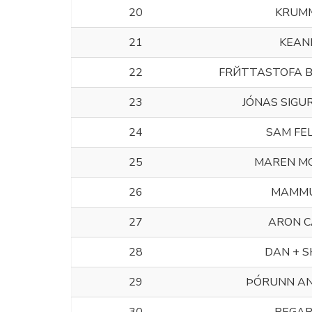
20
KRUM
21
KEAN
22
FRЙTTASTOFA 
23
JÓNAS SIGU
24
SAM FE
25
MAREN M
26
MAMM
27
ARON 
28
DAN + S
29
ÞÓRUNN A