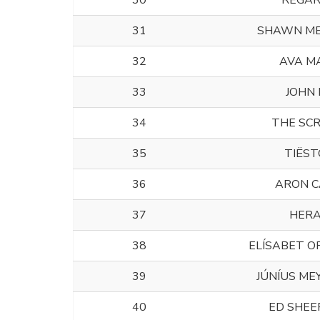
30
REGA
31
SHAWN M
32
AVA M
33
JOHN 
34
THE SCR
35
TIËST
36
ARON 
37
HER
38
ELÍSABET O
39
JÚNÍUS ME
40
ED SHE