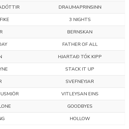
ADÓTTIR
DRAUMAPRINSINN
FIKE
3 NIGHTS
R
BERNSKAN
DAY
FATHER OF ALL
N
HJARTAÐ TÓK KIPP
YNE
STACK IT UP
R
SVEFNEYJAR
TUSMJÖR
VITLEYSAN EINS
LONE
GOODBYES
NG
HOLLOW