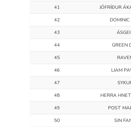
41
JÓFRÍÐUR ÁK
42
DOMINIC 
43
ÁSGEI
44
GREEN 
45
RAVE
46
LIAM PA
47
SYKU
48
HERRA HNE
49
POST MA
50
SIN FA