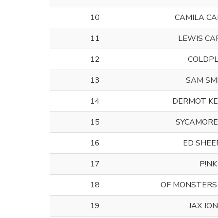
10
CAMILA CA
11
LEWIS CA
12
COLDP
13
SAM SM
14
DERMOT K
15
SYCAMORE
16
ED SHE
17
P!NK
18
OF MONSTERS
19
JAX JO