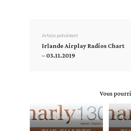
Navigation
d'article
Article précédent
Irlande Airplay Radios Chart
– 03.11.2019
Vous pourri
France
F
Italia
Italia Airplay
Music charts
charts