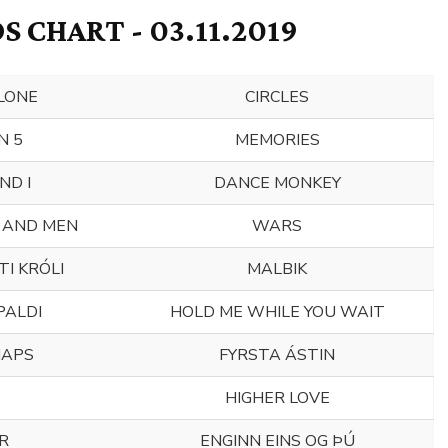
 CHART - 03.11.2019
LONE
CIRCLES
N 5
MEMORIES
ND I
DANCE MONKEY
 AND MEN
WARS
I KRÓLI
MALBIK
PALDI
HOLD ME WHILE YOU WAIT
HAPS
FYRSTA ÁSTIN
HIGHER LOVE
R
ENGINN EINS OG ÞÚ