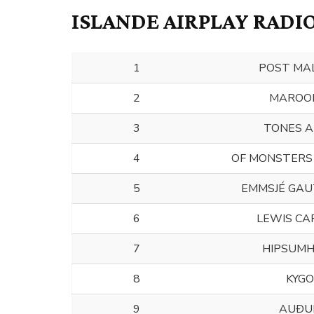
ISLANDE AIRPLAY RADIOS
1
POST MA
2
MAROO
3
TONES A
4
OF MONSTERS
5
EMMSJÉ GAUT
6
LEWIS CA
7
HIPSUM
8
KYGO
9
AUÐU