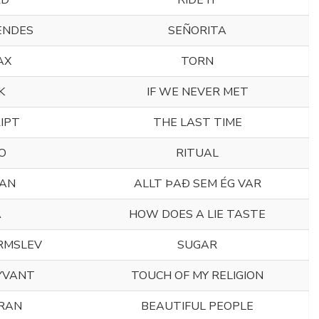
RD
RIDE IT
ENDES
SEÑORITA
AX
TORN
K
IF WE NEVER MET
IPT
THE LAST TIME
O
RITUAL
CAN
ALLT ÞAÐ SEM ÉG VAR
A
HOW DOES A LIE TASTE
RMSLEV
SUGAR
YVANT
TOUCH OF MY RELIGION
ERAN
BEAUTIFUL PEOPLE