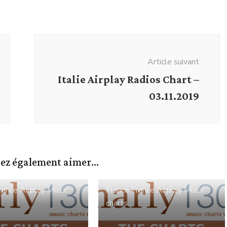
Article suivant
Italie Airplay Radios Chart –
03.11.2019
ez également aimer...
rance Airplay
Music
France
France Airplay
Music
charts