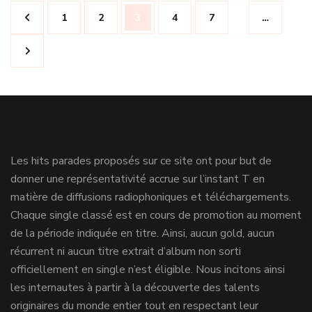
Navigation
Page
Page
Page
Page
Page
1
2
3
4
7
…
des
articles
Les hits parades proposés sur ce site ont pour but de
donner une représentativité accrue sur l’instant T en
matière de diffusions radiophoniques et téléchargements.
Chaque single classé est en cours de promotion au moment
de la période indiquée en titre. Ainsi, aucun gold, aucun
récurrent ni aucun titre extrait d’album non sorti
officiellement en single n’est éligible. Nous incitons ainsi
les internautes à partir à la découverte des talents
originaires du monde entier tout en respectant leur