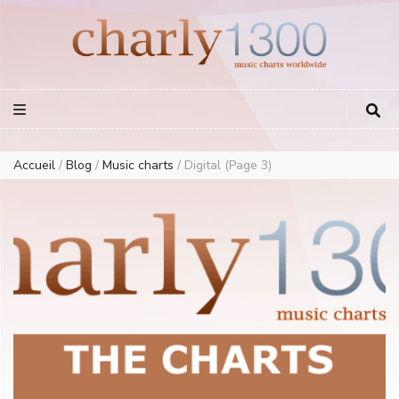
Europe Airplay Charts Radios Music Worldwide – Charly1300
European Music Charts plus USA and Australia
Accueil
/
Blog
/
Music charts
/
Digital
(Page 3)