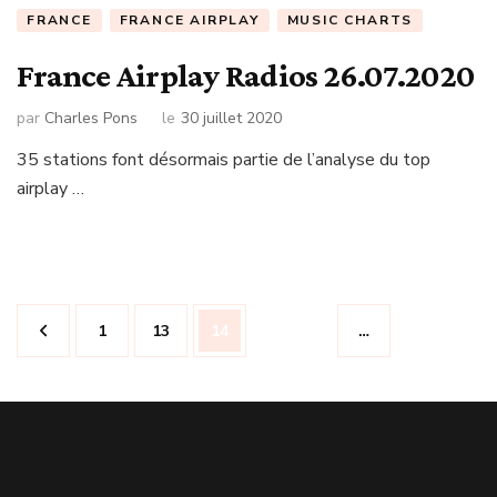
FRANCE
FRANCE AIRPLAY
MUSIC CHARTS
France Airplay Radios 26.07.2020
par
Charles Pons
le
30 juillet 2020
35 stations font désormais partie de l’analyse du top
airplay …
Navigation
Page
Page
Page
1
13
14
…
des
articles