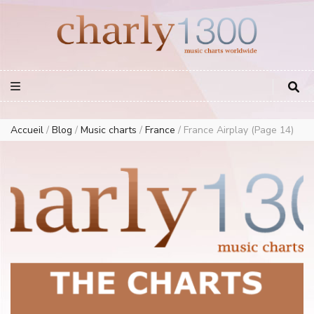
Europe Airplay Charts Radios Music Worldwide – Charly1300
European Music Charts plus USA and Australia
Accueil
/
Blog
/
Music charts
/
France
/
France Airplay
(Page 14)