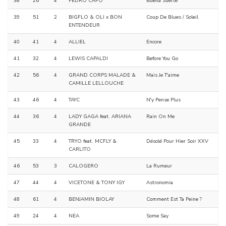
38
26
4
PEDRO CAPO
Buena Suerte
39
51
2
BIGFLO & OLI x BON
Coup De Blues / Soleil
ENTENDEUR
40
41
4
ALLIEL
Encore
41
32
4
LEWIS CAPALDI
Before You Go
42
56
4
GRAND CORPS MALADE &
Mais Je T'aime
CAMILLE LELLOUCHE
43
46
4
TAYC
N'y Pense Plus
44
36
4
LADY GAGA feat. ARIANA
Rain On Me
GRANDE
45
33
4
TRYO feat. MCFLY &
Désolé Pour Hier Soir XXV
CARLITO
46
53
3
CALOGERO
La Rumeur
47
44
4
VICETONE & TONY IGY
Astronomia
48
61
4
BENJAMIN BIOLAY
Comment Est Ta Peine ?
49
24
4
NEA
Some Say