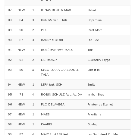
JONES
87
NEW
1
JONAS BLUE & MAX
Naked
88
84
3
KUNGS feat. JHART
Dopamine
89
90
2
PLK
C'est Mort
90
86
3
BARRY MOORE
The Tide
91
NEW
1
BOLÉMVN feat. MAES
10k
92
92
2
LIL MOSEY
Blueberry Faygo
93
80
4
KYGO, ZARA LARSSON &
Like It Is
TYGA
94
NEW
1
LEFA feat. SCH
Smile
95
71
4
ROBIN SCHULZ feat. ALIDA
In Your Eyes
96
NEW
1
FLO DELAVEGA
Printemps Éternel
97
NEW
1
MAES
Prioritaire
98
NEW
1
KAARIS
Goulag
99
87
4
MAJOR LAZER feat.
Lay Your Head On Me