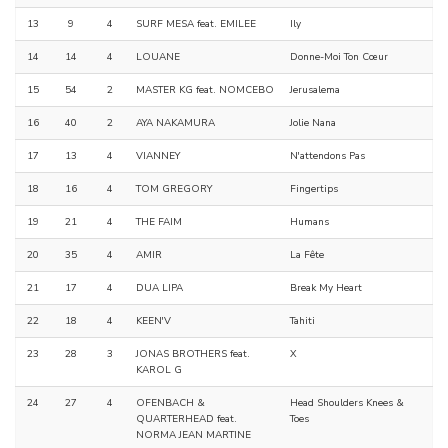
13
9
4
SURF MESA feat. EMILEE
Ily
14
14
4
LOUANE
Donne-Moi Ton Cœur
15
54
2
MASTER KG feat. NOMCEBO
Jerusalema
16
40
2
AYA NAKAMURA
Jolie Nana
17
13
4
VIANNEY
N'attendons Pas
18
16
4
TOM GREGORY
Fingertips
19
21
4
THE FAIM
Humans
20
35
4
AMIR
La Fête
21
17
4
DUA LIPA
Break My Heart
22
18
4
KEEN'V
Tahiti
23
28
3
JONAS BROTHERS feat.
X
KAROL G
24
27
4
OFENBACH &
Head Shoulders Knees &
QUARTERHEAD feat.
Toes
NORMA JEAN MARTINE