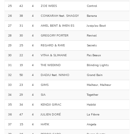
25
42
4
ZOE WEES
Control
26
38
4
CONKARAH feat. SHAGGY
Banana
27
31
4
AMEL BENT & IMEN ES
Jusqu'au Bout
28
30
4
GREGORY PORTER
Revival
29
25
4
REGARD & RAYE
Secrets
30
22
4
VITAA & SLIMANE
Pas Beaux
31
19
4
THE WEEKND
Blinding Lights
32
50
4
DADJU feat. NINHO
Grand Bain
33
23
4
GIMS
Malheur, Malheur
34
29
4
SIA
Together
35
34
4
KENDJI GIRAC
Habibi
36
47
4
JULIEN DORÉ
La Fièvre
37
15
4
HATIK
Angela