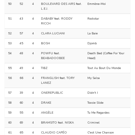
50
52
4
BOULEVARD DES AIRS feat.
Emmène-Moi
L.E.J.
51
43
4
DABABY feat. RODDY
Rockstar
RICCH
52
57
4
CLARA LUCIANI
La Baie
53
45
4
BOSH
Djomb
54
48
4
POWFU feat.
Death Bed (Coffee For Your
BEABADOOBEE
Head)
55
49
4
TIBZ
Tout Au Bout Du Monde
56
66
4
FRANGLISH feat. TORY
My Salsa
LANEZ
57
39
4
ONEREPUBLIC
Didn't I
58
60
4
DRAKE
Toosie Slide
59
55
4
ANGÈLE
Tu Me Regardes
60
69
4
BRAMSITO feat. NISKA
Criminel
61
65
4
CLAUDIO CAPÉO
C'est Une Chanson