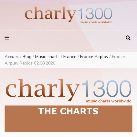
Europe Airplay Charts Radios Music Worldwide – Charly1300
European Music Charts plus USA and Australia
Accueil
/
Blog
/
Music charts
/
France
/
France Airplay
/
France
Airplay Radios 02.08.2020