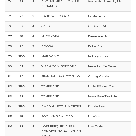
74
73
4
DIVA FAUNE feat. CLAIRE
Would You Stand By Me
DENAMUR
75
79
3
HATIK feat. JOK'AIR
La Meilleure
76
82
4
47TER
On Avait Dit
77
62
4
M. POKORA
Danse Avec Moi
78
75
2
BOOBA
Dolce Vita
79
NEW
1
MAROON 5
Nobody's Love
80
81
3
VIZE & TOM GREGORY
Never Let Me Down
81
85
4
SEAN PAUL feat. TOVE LO
Calling On Me
82
NEW
1
TONES AND I
Ur So F**king Cool
83
78
4
TONES AND I
Never Seen The Rain
84
NEW
1
DAVID GUETTA & MORTEN
Kill Me Slow
85
68
4
SOOLKING feat. DADJU
Meleğim
86
83
4
LOST FREQUENCIES &
Love To Go
ZONDERLING feat. KELVIN