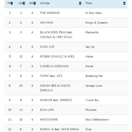
TW
LW
Wks
Artiste
Titre
1
1
4
THE WEEKND
In Your Eyes
2
2
4
AVA MAX
Kings & Queens
3
3
4
BLACK EYED PEAS feat.
Mamacita
OZUNA & J REY SOUL
4
4
4
DOJA CAT
Say So
5
12
4
ROBIN SCHULZ & WES
Alane
6
7
4
CAMÉLIA JORDANA
Facile
7
5
4
TOPIC feat. A7S
Breaking Me
8
20
4
JAWSH 685 & JASON
Savage Love
DERULO
9
6
4
MAEJOR feat. GREEICY
I Love You
10
11
4
DUA LIPA
Physical
11
10
4
INDOCHINE
Nos Célébrations
12
8
4
KAROL G feat. NICKI MINAJ
Tusa