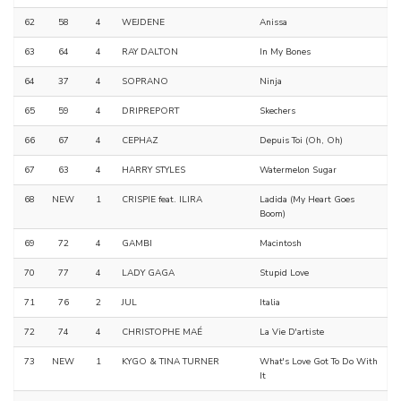
62
58
4
WEJDENE
Anissa
63
64
4
RAY DALTON
In My Bones
64
37
4
SOPRANO
Ninja
65
59
4
DRIPREPORT
Skechers
66
67
4
CEPHAZ
Depuis Toi (Oh, Oh)
67
63
4
HARRY STYLES
Watermelon Sugar
68
NEW
1
CRISPIE feat. ILIRA
Ladida (My Heart Goes
Boom)
69
72
4
GAMBI
Macintosh
70
77
4
LADY GAGA
Stupid Love
71
76
2
JUL
Italia
72
74
4
CHRISTOPHE MAÉ
La Vie D'artiste
73
NEW
1
KYGO & TINA TURNER
What's Love Got To Do With
It