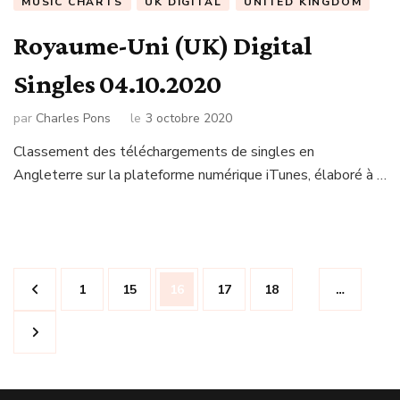
MUSIC CHARTS
UK DIGITAL
UNITED KINGDOM
Royaume-Uni (UK) Digital
Singles 04.10.2020
par
Charles Pons
le
3 octobre 2020
Classement des téléchargements de singles en
Angleterre sur la plateforme numérique iTunes, élaboré à …
Navigation
Page
Page
Page
Page
Page
1
15
16
17
18
…
des
articles