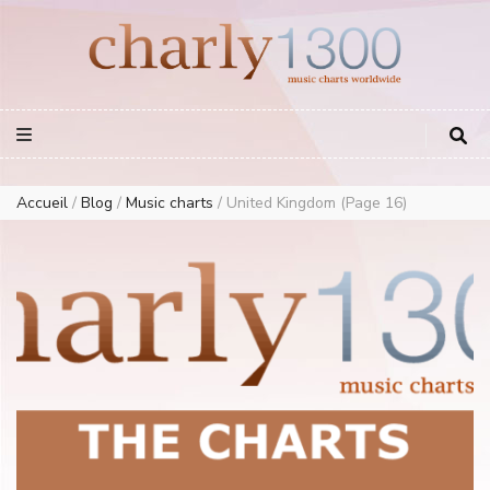
Europe Airplay Charts Radios Music Worldwide – Charly1300
European Music Charts plus USA and Australia
Accueil
/
Blog
/
Music charts
/
United Kingdom
(Page 16)